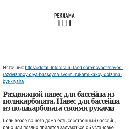
Источник:
https://detali-interera.ru-land.com/novosti/naves-
razdvizhnoy-dlya-basseyna-svoimi-rukami-kakoy-dolzhna-
byt-krysha
Раздвижной навес для бассейна из
поликарбоната. Навес для бассейна
из поликарбоната своими руками
Если возле вашего дома есть собственный бассейн,
рано или поздно придется задуматься об установке