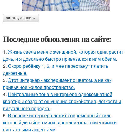
читать дальше →
Последние обновления на сайте:
1.
Жизнь свела меня с женщиной, которая одна растит
дочь, и я довольно быстро привязался к ним обеим.
2.
Скоро ребёнку 1, 6, и мне перестанут платить
декретные.
3.
Этот интерьер - эксперимент с цветом, а не как
привычное жилое пространство.
4.
Нейтральные тона в интерьере однокомнатной
квартиры создают ощущение спокойствия, лёгкости и
визуального порядка.
5.
В основе интерьера лежит современный стиль,
который дизайнер мягко дополнил классическими и
винтажными акцентами.