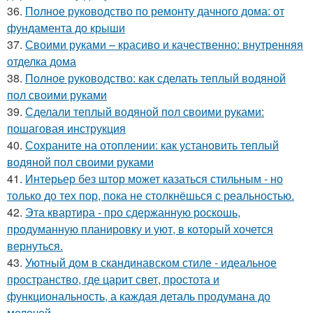
36.
Полное руководство по ремонту дачного дома: от
фундамента до крыши
37.
Своими руками – красиво и качественно: внутренняя
отделка дома
38.
Полное руководство: как сделать теплый водяной
пол своими руками
39.
Сделали теплый водяной пол своими руками:
пошаговая инструкция
40.
Сохраните на отоплении: как установить теплый
водяной пол своими руками
41.
Интерьер без штор может казаться стильным - но
только до тех пор, пока не столкнёшься с реальностью.
42.
Эта квартира - про сдержанную роскошь,
продуманную планировку и уют, в который хочется
вернуться.
43.
Уютный дом в скандинавском стиле - идеальное
пространство, где царит свет, простота и
функциональность, а каждая деталь продумана до
мелочей.