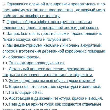
6.
Однушка со сложной планировкой превратилась в по-
настоящему элегантное пространство, где каждый метр
работает на комфорт и красоту.
7.
Процесс сборки эффектного круглого стола из
оливкового дерева и прозрачной эпоксидной смолы.
8.
Запрос был очень трогательным и вдохновляющим:
"много воздуха, света и голубой цвет.
9.
Мы демонстрируем необычный и очень аккуратный
способ изготовления деревянной коробочки с помощью
V - образной фрезы.
10.
Эта квартира площадью 50 кв.
11.
Детальный процесс нанесения декоративного
покрытия с утонченным шелковистым эффектом.
12.
Этим средством вы всю обувь в доме отмоете!
13.
Барельеф - это сочетание скульптуры и живописи.
14.
На площади 56 кв.
15.
Абстракция в движении: текстура, краска и эмоция.
16.
Невидимая архитектура: как создаются отдельные
потоки на спортивных аренах