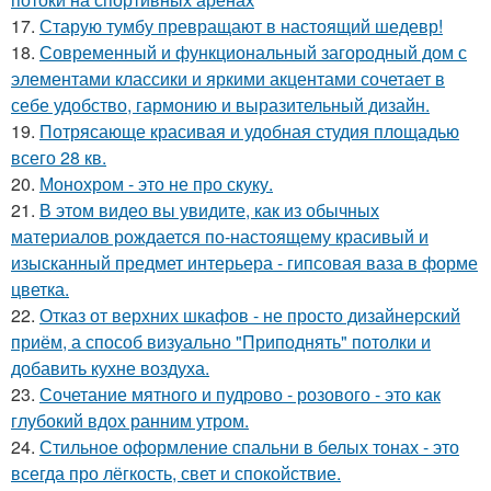
17.
Старую тумбу превращают в настоящий шедевр!
18.
Современный и функциональный загородный дом с
элементами классики и яркими акцентами сочетает в
себе удобство, гармонию и выразительный дизайн.
19.
Потрясающе красивая и удобная студия площадью
всего 28 кв.
20.
Монохром - это не про скуку.
21.
В этом видео вы увидите, как из обычных
материалов рождается по-настоящему красивый и
изысканный предмет интерьера - гипсовая ваза в форме
цветка.
22.
Отказ от верхних шкафов - не просто дизайнерский
приём, а способ визуально "Приподнять" потолки и
добавить кухне воздуха.
23.
Сочетание мятного и пудрово - розового - это как
глубокий вдох ранним утром.
24.
Стильное оформление спальни в белых тонах - это
всегда про лёгкость, свет и спокойствие.