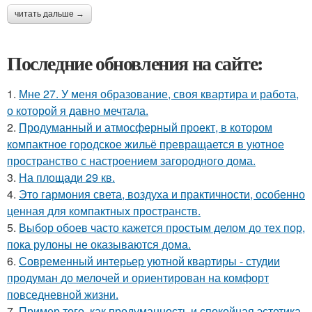
читать дальше →
Последние обновления на сайте:
1.
Мне 27. У меня образование, своя квартира и работа,
о которой я давно мечтала.
2.
Продуманный и атмосферный проект, в котором
компактное городское жильё превращается в уютное
пространство с настроением загородного дома.
3.
На площади 29 кв.
4.
Это гармония света, воздуха и практичности, особенно
ценная для компактных пространств.
5.
Выбор обоев часто кажется простым делом до тех пор,
пока рулоны не оказываются дома.
6.
Современный интерьер уютной квартиры - студии
продуман до мелочей и ориентирован на комфорт
повседневной жизни.
7.
Пример того, как продуманность и спокойная эстетика