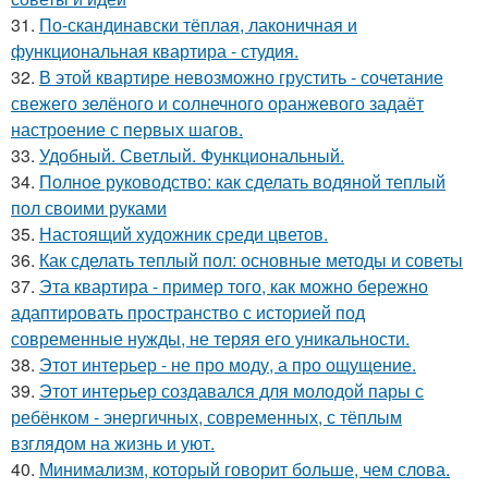
31.
По-скандинавски тёплая, лаконичная и
функциональная квартира - студия.
32.
В этой квартире невозможно грустить - сочетание
свежего зелёного и солнечного оранжевого задаёт
настроение с первых шагов.
33.
Удобный. Светлый. Функциональный.
34.
Полное руководство: как сделать водяной теплый
пол своими руками
35.
Настоящий художник среди цветов.
36.
Как сделать теплый пол: основные методы и советы
37.
Эта квартира - пример того, как можно бережно
адаптировать пространство с историей под
современные нужды, не теряя его уникальности.
38.
Этот интерьер - не про моду, а про ощущение.
39.
Этот интерьер создавался для молодой пары с
ребёнком - энергичных, современных, с тёплым
взглядом на жизнь и уют.
40.
Минимализм, который говорит больше, чем слова.