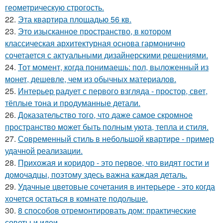
геометрическую строгость.
22.
Эта квартира площадью 56 кв.
23.
Это изысканное пространство, в котором
классическая архитектурная основа гармонично
сочетается с актуальными дизайнерскими решениями.
24.
Тот момент, когда понимаешь: пол, выложенный из
монет, дешевле, чем из обычных материалов.
25.
Интерьер радует с первого взгляда - простор, свет,
тёплые тона и продуманные детали.
26.
Доказательство того, что даже самое скромное
пространство может быть полным уюта, тепла и стиля.
27.
Современный стиль в небольшой квартире - пример
удачной реализации.
28.
Прихожая и коридор - это первое, что видят гости и
домочадцы, поэтому здесь важна каждая деталь.
29.
Удачные цветовые сочетания в интерьере - это когда
хочется остаться в комнате подольше.
30.
8 способов отремонтировать дом: практические
советы и идеи