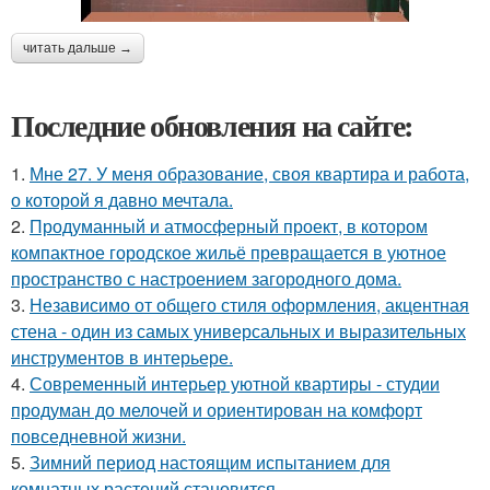
читать дальше →
Последние обновления на сайте:
1.
Мне 27. У меня образование, своя квартира и работа,
о которой я давно мечтала.
2.
Продуманный и атмосферный проект, в котором
компактное городское жильё превращается в уютное
пространство с настроением загородного дома.
3.
Независимо от общего стиля оформления, акцентная
стена - один из самых универсальных и выразительных
инструментов в интерьере.
4.
Современный интерьер уютной квартиры - студии
продуман до мелочей и ориентирован на комфорт
повседневной жизни.
5.
Зимний период настоящим испытанием для
комнатных растений становится.