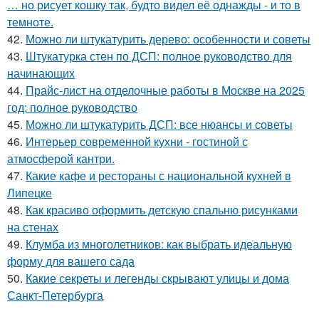
… но рисует кошку так, будто видел её однажды - и то в
темноте.
42.
Можно ли штукатурить дерево: особенности и советы
43.
Штукатурка стен по ДСП: полное руководство для
начинающих
44.
Прайс-лист на отделочные работы в Москве на 2025
год: полное руководство
45.
Можно ли штукатурить ДСП: все нюансы и советы
46.
Интерьер современной кухни - гостиной с
атмосферой кантри.
47.
Какие кафе и рестораны с национальной кухней в
Липецке
48.
Как красиво оформить детскую спальню рисунками
на стенах
49.
Клумба из многолетников: как выбрать идеальную
форму для вашего сада
50.
Какие секреты и легенды скрывают улицы и дома
Санкт-Петербурга