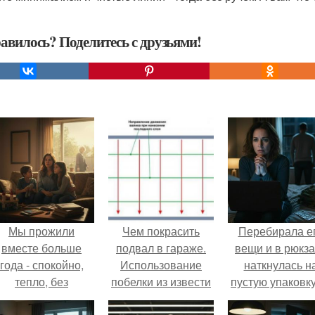
авилось? Поделитесь с друзьями!
Мы прожили
Чем покрасить
Перебирала е
вместе больше
подвал в гараже.
вещи и в рюкза
года - спокойно,
Использование
наткнулась н
тепло, без
побелки из извести
пустую упаковку
конфликтов.
каких-то таблет