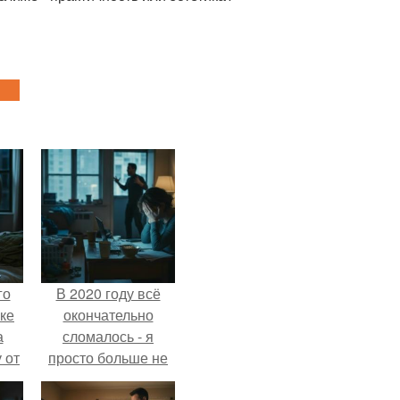
го
В 2020 году всё
ке
окончательно
а
сломалось - я
 от
просто больше не
ок.
тянула всё одна.