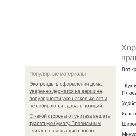
Хор
пра
Вот к
Популярные материалы
Экотренды в оформлении дома
- Кухн
уверенно держатся на вершине
Плюс
популярности уже несколько лет и
Удобс
не собираются сдавать позиций.
Класс
С какой стороны от унитаза вешать
Широк
туалетную бумагу. Правильным
считается лишь один способ
Минус