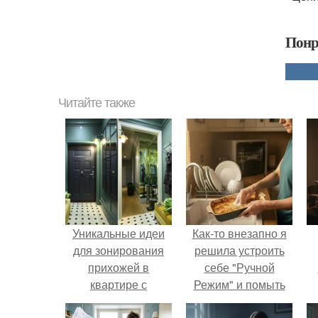
Понр
Читайте также
Уникальные идеи
Как-то внезапно я
для зонирования
решила устроить
прихожей в
себе "Ручной
квартире с
Режим" и помыть
открытой
посуду без помощи