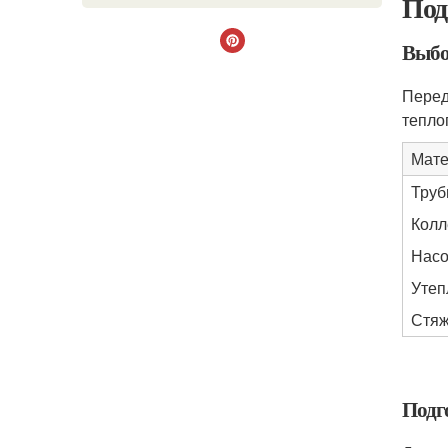
Под
Выбо
Перед
тепло
Мате
Труб
Колл
Насо
Утеп
Стяж
Подг