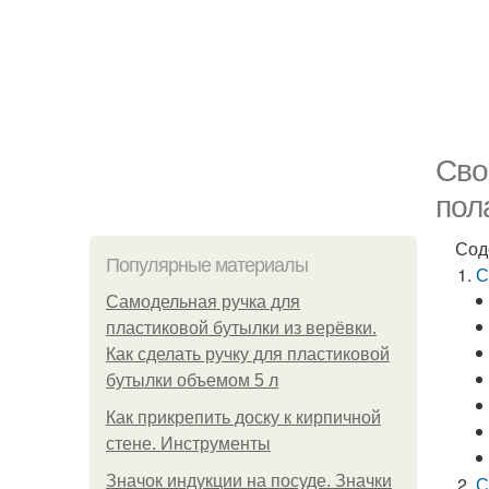
Сво
пол
Сод
Популярные материалы
С
Самодельная ручка для
пластиковой бутылки из верёвки.
Как сделать ручку для пластиковой
бутылки объемом 5 л
Как прикрепить доску к кирпичной
стене. Инструменты
Значок индукции на посуде. Значки
С