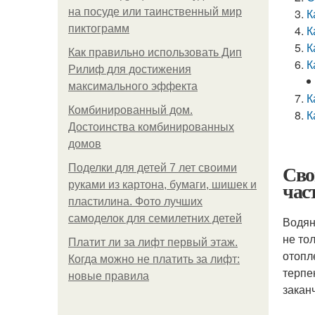
на посуде или таинственный мир
К
пиктограмм
К
К
Как правильно использовать Дип
К
Рилиф для достижения
максимального эффекта
К
Комбинированный дом.
К
Достоинства комбинированных
домов
Сво
Поделки для детей 7 лет своими
час
руками из картона, бумаги, шишек и
пластилина. Фото лучших
самоделок для семилетних детей
Водян
не то
Платит ли за лифт первый этаж.
отопл
Когда можно не платить за лифт:
терпе
новые правила
закан