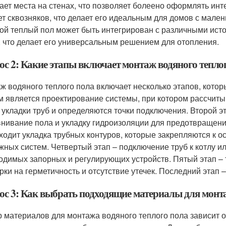
ает места на стенах, что позволяет болеено оформлять инте
ет сквозняков, что делает его идеальным для домов с мале
ой теплый пол может быть интегрирован с различными источ
, что делает его универсальным решением для отопления.
ос 2: Какие этапы включает монтаж водяного тепло
ж водяного теплого пола включает несколько этапов, кото
м является проектирование системы, при котором рассчит
 укладки труб и определяются точки подключения. Второй э
нивание пола и укладку гидроизоляции для предотвращени
ходит укладка трубных контуров, которые закрепляются к 
жных систем. Четвертый этап – подключение труб к котлу ил
одимых запорных и регулирующих устройств. Пятый этап –
рки на герметичность и отсутствие утечек. Последний этап 
ос 3: Как выбрать подходящие материалы для монта
 материалов для монтажа водяного теплого пола зависит о