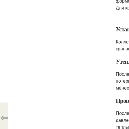
форме
Для к
Уста
Колле
крана
Утеп
После
потер
менее
Пров
После
⇦
давле
теплы