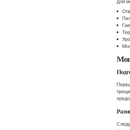
Для м
Отв
Пил
Гае
Тер
Уро
Мix
Мон
Подг
Первы
трещи
предо
Разме
Следу