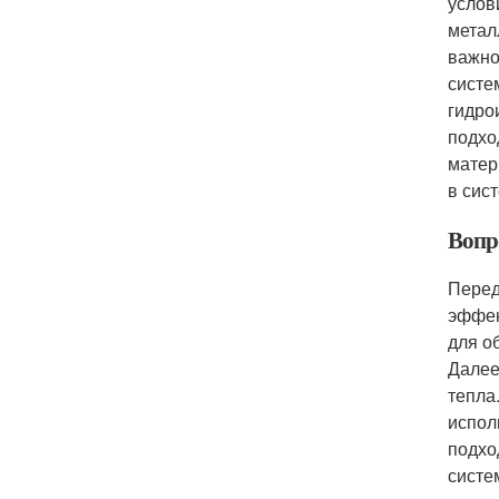
услов
метал
важно
систе
гидро
подхо
матер
в сис
Вопр
Перед
эффек
для о
Далее
тепла
испол
подхо
систе