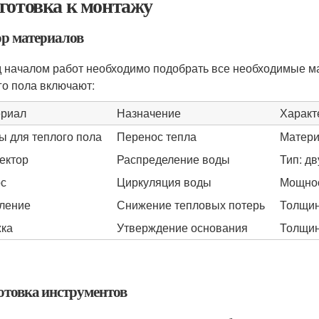
готовка к монтажу
р материалов
 началом работ необходимо подобрать все необходимые м
го пола включают:
риал
Назначение
Характ
ы для теплого пола
Перенос тепла
Матери
ектор
Распределение воды
Тип: д
с
Циркуляция воды
Мощнос
ление
Снижение тепловых потерь
Толщин
ка
Утверждение основания
Толщин
отовка инструментов