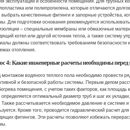
ия эксплуатации и особенности помещения. Для трубных ко
лопластика или полипропилена, которые отличаются долгов
 выбрать качественные фитинги и запорные устройства, ко
мы. Для подготовки основания рекомендуется использовать
изоляции – специальные мембраны или обмазочные матери
дящий котел или другой источник тепла, а также систему у
иалы должны соответствовать требованиям безопасности 
темах отопления.
ос 4: Какие инженерные расчеты необходимы перед 
 монтажом водяного теплого пола необходимо провести ря
тивной и безопасной работы системы. Первым делом расс
богрева помещения, с учетом таких факторов, как площадь к
 определяется оптимальный диаметр труб и шаг их укладки
. Также рассчитывается необходимое давление в системе и 
ьзуется. Кроме того, проводится гидравлический расчет дл
дящих фитингов. Эти расчеты позволяют избежать перерасх
мы.