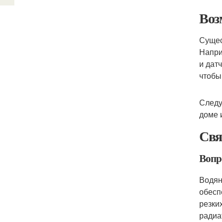
Воз
Сущес
Напри
и дат
чтобы
Следу
доме 
Свя
Вопр
Водян
обесп
резки
радиа