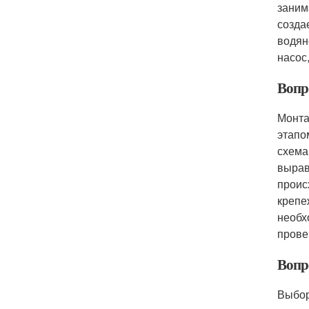
заним
созда
водян
насос
Вопр
Монта
этапо
схема
вырав
проис
крепе
необх
прове
Вопр
Выбор