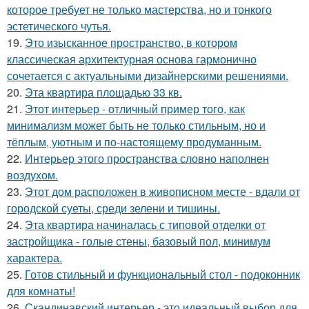
которое требует не только мастерства, но и тонкого
эстетического чутья.
19.
Это изысканное пространство, в котором
классическая архитектурная основа гармонично
сочетается с актуальными дизайнерскими решениями.
20.
Эта квартира площадью 33 кв.
21.
Этот интерьер - отличный пример того, как
минимализм может быть не только стильным, но и
тёплым, уютным и по-настоящему продуманным.
22.
Интерьер этого пространства словно наполнен
воздухом.
23.
Этот дом расположен в живописном месте - вдали от
городской суеты, среди зелени и тишины.
24.
Эта квартира начиналась с типовой отделки от
застройщика - голые стены, базовый пол, минимум
характера.
25.
Готов стильный и функциональный стол - подоконник
для комнаты!
26.
Скандинавский интерьер - это идеальный выбор для