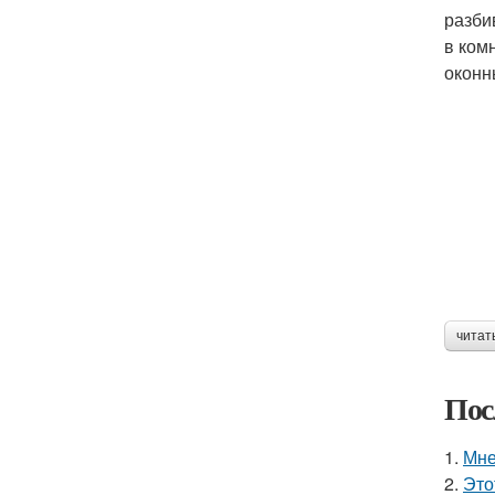
разби
в ком
оконн
читат
Пос
1.
Мне
2.
Это