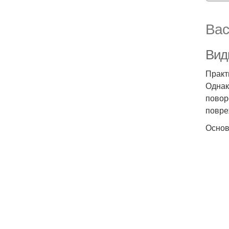
Вас
Вид
Практ
Однак
повор
повре
Основ