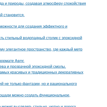
да и природы, создавая атмосферу спокойствия
й становится.
можности для создания эффектного и
ть стильный водопадный столик с эпоксидной
у элегантное пространство, где каждый метр
ормате Asmr.
рева и прозрачной эпоксидной смолы.
 самых красивых и традиционных декоративных
й не только фантазии, но и рационального
площади можно создать функциональное,
 может выглядеть стильно, уютно и дорого.