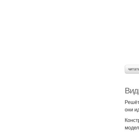
читат
Вид
Решёт
они и
Конст
модел