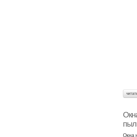
читат
Окна
пыл
Окна 