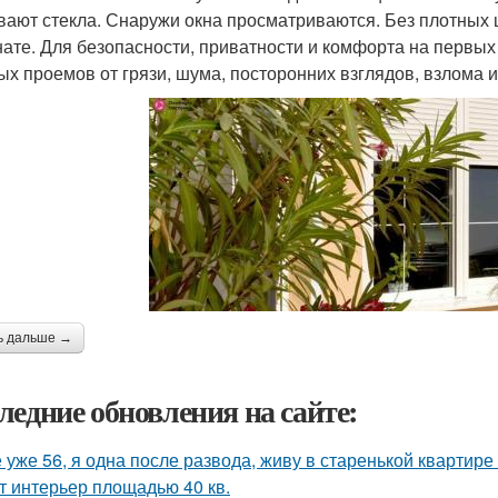
вают стекла. Снаружи окна просматриваются. Без плотных 
нате. Для безопасности, приватности и комфорта на первы
ых проемов от грязи, шума, посторонних взглядов, взлома и
ь дальше →
ледние обновления на сайте:
 уже 56, я одна после развода, живу в старенькой квартире 
т интерьер площадью 40 кв.