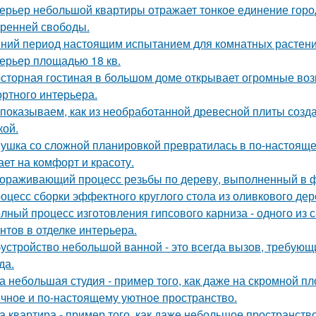
ерьер небольшой квартиры отражает тонкое единение горо
тренней свободы.
ний период настоящим испытанием для комнатных растени
ерьер площадью 18 кв.
сторная гостиная в большом доме открывает огромные воз
ртного интерьера.
показываем, как из необработанной древесной плиты созда
кой.
ушка со сложной планировкой превратилась в по-настоящем
ает на комфорт и красоту.
ораживающий процесс резьбы по дереву, выполненный в ф
оцесс сборки эффектного круглого стола из оливкового де
лный процесс изготовления гипсового карниза - одного из
нтов в отделке интерьера.
устройство небольшой ванной - это всегда вызов, требующи
да.
а небольшая студия - пример того, как даже на скромной 
ичное и по-настоящему уютное пространство.
а квартира - пример того, как даже небольшое пространство