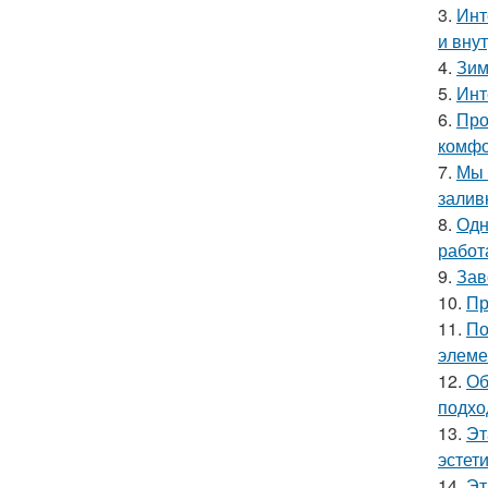
3.
Инт
и вну
4.
Зим
5.
Инт
6.
Про
комфо
7.
Мы 
залив
8.
Одн
работ
9.
Зав
10.
Пр
11.
По
элеме
12.
Об
подхо
13.
Эт
эстет
14.
Эт