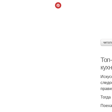
читат
Топ-
кух
Искус
следо
прави
Тогда 
Поеха