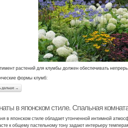
тимент растений для клумбы должен обеспечивать непрерыв
ические формы клумб:
ь дальше →
наты в японском стиле. Спальная комнат
ня в японском стиле обладает утонченной интимной атмо
асте к общему пастельному тону задают интерьеру темпера