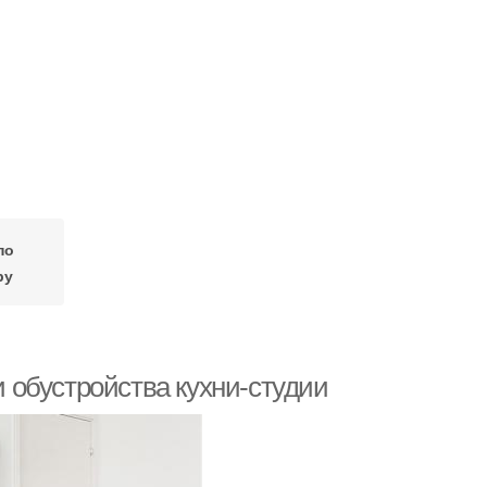
по
ру
и обустройства кухни-студии