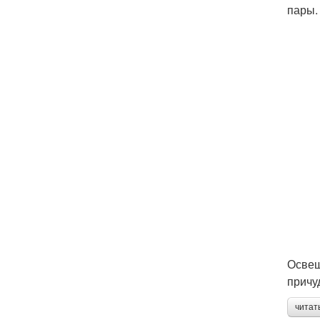
пары.
Освещ
причу
читат