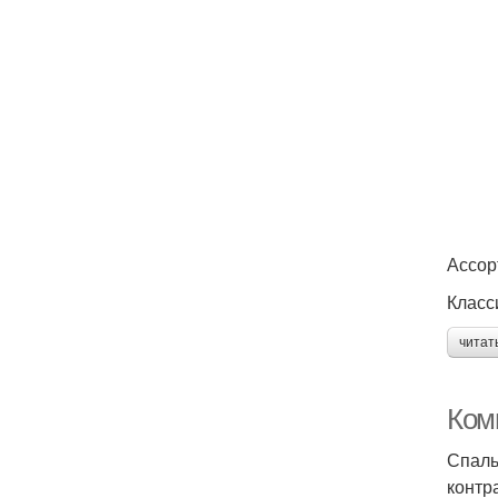
Ассор
Класс
читат
Ком
Спаль
контр