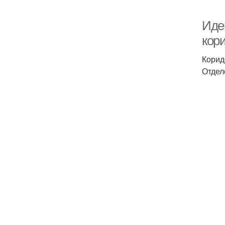
Иде
кор
Корид
Отдел