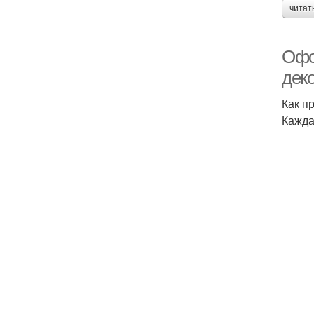
читат
Офо
дек
Как п
Кажда