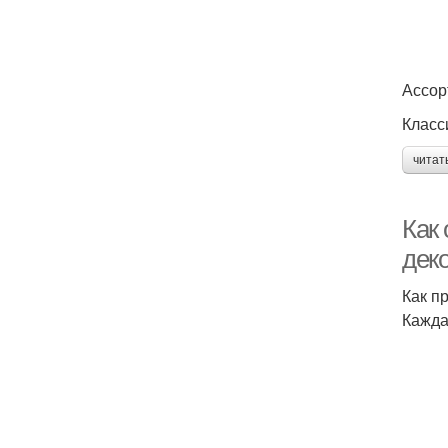
Ассор
Класс
читат
Как
дек
Как п
Кажда