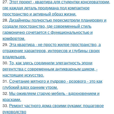
27.
Этот проект - квартира для студентки консерватории,
где каждая деталь продумана под компактное
пространство и активный образ жизни.
28.
Дизайнеры полностью пересмотрели планировку и
создали пространство, где современный стиль
гармонично сочетается с функциональностью и
комфортом.
29.
Эта квартира - не просто жилое пространство, а
отражение характеров, интересов и глубины своих
владельцев.
30.
То, как здесь соединили элегантность эпохи
регентства с современным антикварным шиком, -
настоящее искусство.
31.
Сочетание мятного и пудрово - розового - это как
глубокий вдох ранним утром.
32.
Мы оживляем старую мебель - вдохновением и
красками.
33.
Ремонт частного дома своими руками: пошаговое
руководство