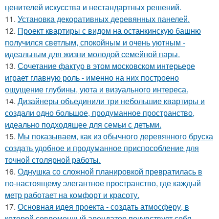
ценителей искусства и нестандартных решений.
11.
Установка декоративных деревянных панелей.
12.
Проект квартиры с видом на останкинскую башню
получился светлым, спокойным и очень уютным -
идеальным для жизни молодой семейной пары.
13.
Сочетание фактур в этом московском интерьере
играет главную роль - именно на них построено
ощущение глубины, уюта и визуального интереса.
14.
Дизайнеры объединили три небольшие квартиры и
создали одно большое, продуманное пространство,
идеально подходящее для семьи с детьми.
15.
Мы показываем, как из обычного деревянного бруска
создать удобное и продуманное приспособление для
точной столярной работы.
16.
Однушка со сложной планировкой превратилась в
по-настоящему элегантное пространство, где каждый
метр работает на комфорт и красоту.
17.
Основная идея проекта - создать атмосферу, в
которой современный арендатор почувствует себя