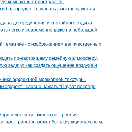
 для компактных пространств.
 и благородно, создавая атмосферу уюта и
дана для уединения и спокойного отдыха.
учать легко и современно даже на небольшой
й тематике - с изображением величественных
 создать по-настоящему семейную атмосферу.
ую задачу: как создать ощущение воздуха и
ехнике эффектной мраморной текстуры.
ый эффект - словно нажать "Пауза" посреди
моря и лёгкости южного настроения.
ькое пространство может быть функциональным,