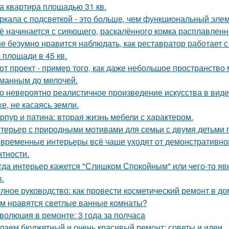
а квартира площадью 31 кв.
ркала с подсветкой - это больше, чем функциональный эле
ё начинается с сияющего, раскалённого комка расплавленно
е безумно нравится наблюдать, как реставратор работает с
 площади в 45 кв.
от проект - пример того, как даже небольшое пространств
манным до мелочей.
о невероятно реалистичное произведение искусства в виде
хе, не касаясь земли.
рпур и патина: вторая жизнь мебели с характером.
терьер с природными мотивами для семьи с двумя детьми 
временные интерьеры всё чаще уходят от демонстративно
нтности.
гда интерьер кажется "Слишком Спокойным" или чего-то явн
.
лное руководство: как провести косметический ремонт в д
м нравятся светлые ванные комнаты?
волюция в ремонте: 3 года за полчаса
лаем бюджетный и очень красивый ремонт: советы и идеи