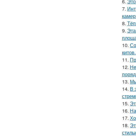
6.
Это
7.
Инт
камер
8.
Тёп
9.
Эта
площа
10.
Со
китов.
11.
Пр
12.
Не
поряд
13.
Мы
14.
В 
стрем
15.
Эт
16.
На
17.
Хо
18.
Эт
стиль