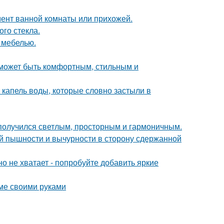
мент ванной комнаты или прихожей.
го стекла.
 мебелью.
о может быть комфортным, стильным и
 капель воды, которые словно застыли в
получился светлым, просторным и гармоничным.
й пышности и вычурности в сторону сдержанной
о не хватает - попробуйте добавить яркие
оме своими руками