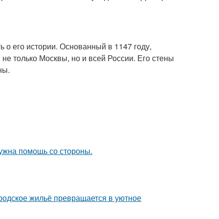
ь о его истории. Основанный в 1147 году,
е только Москвы, но и всей России. Его стены
ны.
нужна помощь со стороны.
родское жильё превращается в уютное