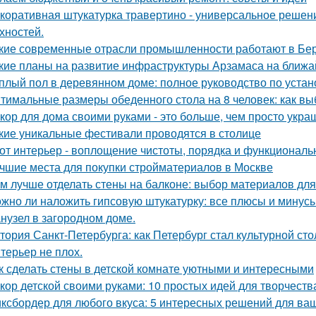
коративная штукатурка травертино - универсальное решен
хностей.
кие современные отрасли промышленности работают в Бе
кие планы на развитие инфраструктуры Арзамаса на ближ
плый пол в деревянном доме: полное руководство по устан
тимальные размеры обеденного стола на 8 человек: как вы
кор для дома своими руками - это больше, чем просто укра
кие уникальные фестивали проводятся в столице
от интерьер - воплощение чистоты, порядка и функциональн
чшие места для покупки стройматериалов в Москве
м лучше отделать стены на балконе: выбор материалов дл
жно ли наложить гипсовую штукатурку: все плюсы и минус
нузел в загородном доме.
тория Санкт-Петербурга: как Петербург стал культурной ст
терьер не плох.
к сделать стены в детской комнате уютными и интересными
кор детской своими руками: 10 простых идей для творчеств
ксбордер для любого вкуса: 5 интересных решений для ваш