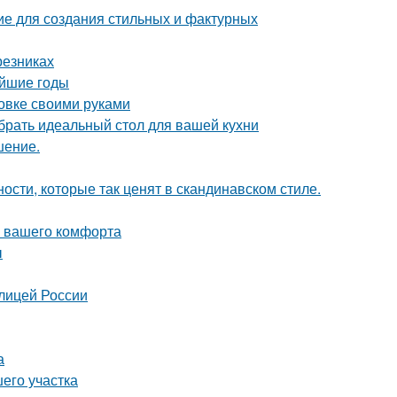
ие для создания стильных и фактурных
резниках
айшие годы
овке своими руками
брать идеальный стол для вашей кухни
шение.
ости, которые так ценят в скандинавском стиле.
я вашего комфорта
ы
олицей России
а
его участка