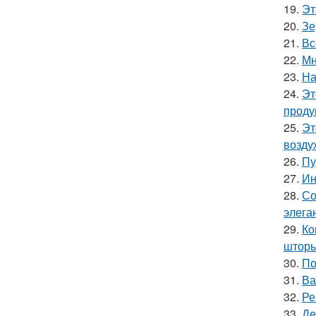
19.
Эт
20.
Зе
21.
Вс
22.
Мн
23.
На
24.
Эт
проду
25.
Эт
возду
26.
Пу
27.
Ин
28.
Со
элега
29.
Ко
шторы
30.
По
31.
Ва
32.
Ре
33.
Де