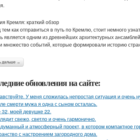
я.
ия Кремля: краткий обзор
 тем как отправиться в путь по Кремлю, стоит немного узнат
ь является одним из древнейших архитектурных ансамблей н
и множество событий, которые формировали историю стра
ь дальше →
ледние обновления на сайте:
авствуйте. У меня сложилась непростая ситуация и очень 
ле смерти мужа я одна с сыном осталась.
 32, моей девушке 22.
лядит свежо, светло и очень гармонично.
думанный и атмосферный проект, в котором компактное го
ранство с настроением загородного дома.