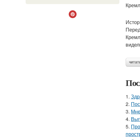
Кремл
Истор
Перед
Кремл
видел
читат
Пос
1.
Здр
2.
Пос
3.
Мне
4.
Выг
5.
Про
прост