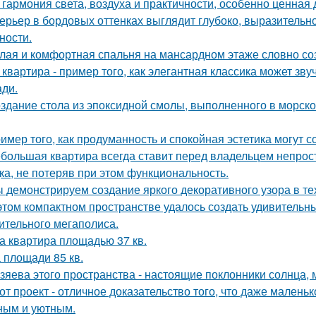
 гармония света, воздуха и практичности, особенно ценная
ерьер в бордовых оттенках выглядит глубоко, выразительно
ности.
лая и комфортная спальня на мансардном этаже словно соз
 квартира - пример того, как элегантная классика может зв
ди.
здание стола из эпоксидной смолы, выполненного в морско
имер того, как продуманность и спокойная эстетика могут
большая квартира всегда ставит перед владельцем непрост
ка, не потеряв при этом функциональность.
 демонстрируем создание яркого декоративного узора в т
этом компактном пространстве удалось создать удивительн
ительного мегаполиса.
а квартира площадью 37 кв.
 площади 85 кв.
зяева этого пространства - настоящие поклонники солнца, 
от проект - отличное доказательство того, что даже мален
ным и уютным.