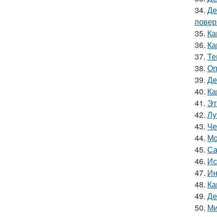
34.
Де
повер
35.
Ка
36.
Ка
37.
Те
38.
Оп
39.
Де
40.
Ка
41.
Эт
42.
Лу
43.
Че
44.
Мо
45.
Са
46.
Ис
47.
Ин
48.
Ка
49.
Де
50.
Ми