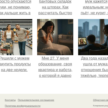
росто опускаются
бантовых складок
муж кажется
уки, не понимаю,
на шторах. Как
идеальным: н
ак дальше жить в
рассчитать быстро
пьёт, не курит,
этой ситуации.
и легко бантовую
даёт поводов 
складку на
ревности, с
занавесках
ребёнком
справляется
отлично, да 
готовит лучш
многих.
Решили с мужем
Мне 27. У меня
Два года назад
акупить продукты
образование, своя
ушла от мужа 
на две недели.
квартира и работа,
отношения бы
о которой я давно
тяжёлые, терп
мечтала.
дальше просто
могла.
Контакты
Пользовательское соглашение
Обратная св
Политика конфидециальности
Копирование раз