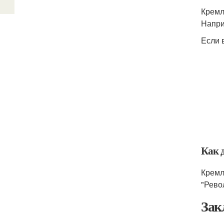
Кремл
Напри
Если 
Как 
Кремл
"Рево
Зак