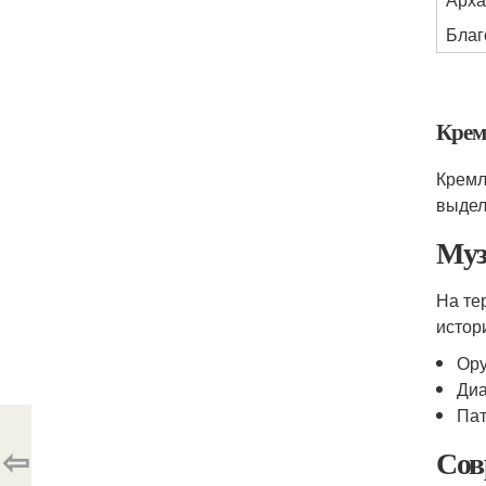
Благ
Крем
Кремл
выдел
Муз
На те
истор
Ору
Диа
Пат
⇦
Сов