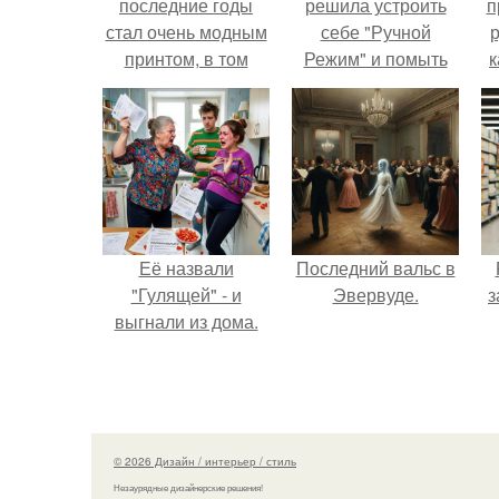
последние годы
решила устроить
п
стал очень модным
себе "Ручной
р
принтом, в том
Режим" и помыть
к
числе, и в
посуду без помощи
интерьере.
техники.
Её назвали
Последний вальс в
"Гулящей" - и
Эвервуде.
з
выгнали из дома.
© 2026 Дизайн / интерьер / стиль
Незаурядные дизайнерские решения!