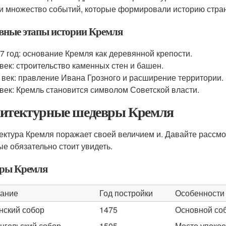
и множество событий, которые формировали историю стра
вные этапы истории Кремля
7 год: основание Кремля как деревянной крепости.
век: строительство каменных стен и башен.
 век: правление Ивана Грозного и расширение территории.
век: Кремль становится символом Советской власти.
итектурные шедевры Кремля
ектура Кремля поражает своей величием и. Давайте рассм
ые обязательно стоит увидеть.
ры Кремля
ание
Год постройки
Особенности
нский собор
1475
Основной соб
нгельский собор
1505
Место упокое