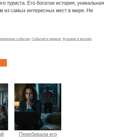
о туриста. Его богатая история, уникальная
м из самых интересных мест в мире. Не
ременные события
,
События в кремле
,
Кузьмин в москве
ой
Перебирала его