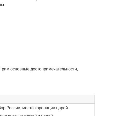
ны.
отрим основные достопримечательности,
ор России, место коронации царей.
ния русских князей и царей.