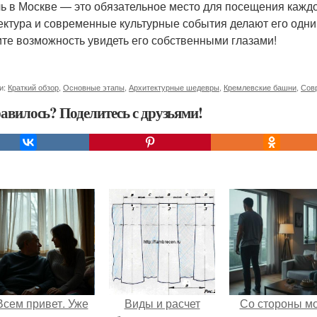
ь в Москве — это обязательное место для посещения каждог
ектура и современные культурные события делают его одни
ите возможность увидеть его собственными глазами!
и:
Краткий обзор
,
Основные этапы
,
Архитектурные шедевры
,
Кремлевские башни
,
Сов
авилось? Поделитесь с друзьями!
Всем привет. Уже
Виды и расчет
Со стороны м