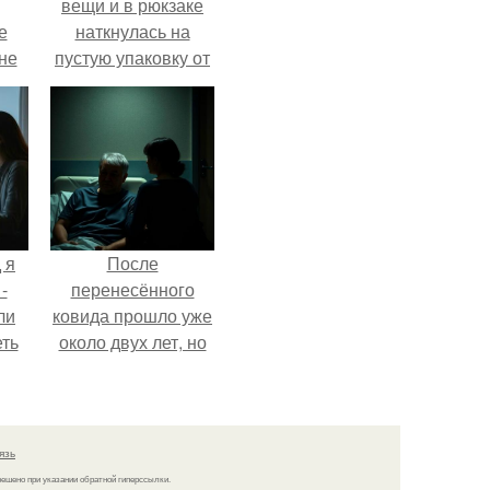
вещи и в рюкзаке
е
наткнулась на
 не
пустую упаковку от
для
каких-то таблеток.
и
е
 я
После
-
перенесённого
ли
ковида прошло уже
еть
около двух лет, но
 не
тот период до сих
пор вспоминается
очень чётко.
язь
решено при указании обратной гиперссылки.