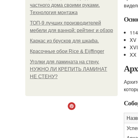
видел
частного дома своими руками.
Технология монтажа
Осно
ТОП-9 лучших производителей
мебели для ванной: рейтинг и обзор
114
XV 
Каркас из брусков для шкафа.
XVI
Красочные обои Rice & Eijffinger
XX 
Уголки для ламината на стену.
Арх
НУЖНО ЛИ КРЕПИТЬ ЛАМИНАТ
НЕ СТЕНУ?
Архит
котор
Собо
Назв
Успе
Арха