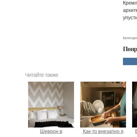
Кремл
архит
упуст
Категори
Понр
Читайте также
Шеврон в
Как-то внезапно я