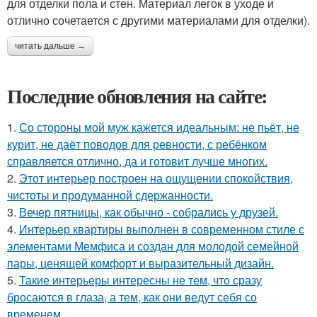
для отделки пола и стен. Материал легок в уходе и
отлично сочетается с другими материалами для отделки).
читать дальше →
Последние обновления на сайте:
1.
Со стороны мой муж кажется идеальным: не пьёт, не
курит, не даёт поводов для ревности, с ребёнком
справляется отлично, да и готовит лучше многих.
2.
Этот интерьер построен на ощущении спокойствия,
чистоты и продуманной сдержанности.
3.
Вечер пятницы, как обычно - собрались у друзей.
4.
Интерьер квартиры выполнен в современном стиле с
элементами Мемфиса и создан для молодой семейной
пары, ценящей комфорт и выразительный дизайн.
5.
Такие интерьеры интересны не тем, что сразу
бросаются в глаза, а тем, как они ведут себя со
временем.