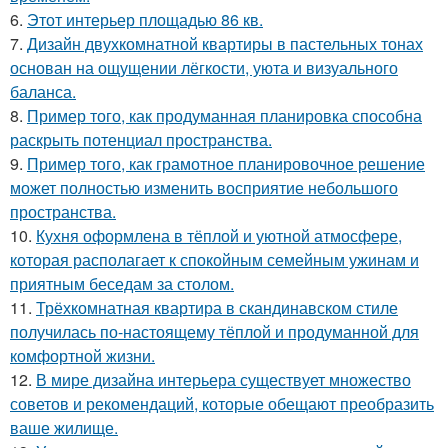
6.
Этот интерьер площадью 86 кв.
7.
Дизайн двухкомнатной квартиры в пастельных тонах
основан на ощущении лёгкости, уюта и визуального
баланса.
8.
Пример того, как продуманная планировка способна
раскрыть потенциал пространства.
9.
Пример того, как грамотное планировочное решение
может полностью изменить восприятие небольшого
пространства.
10.
Кухня оформлена в тёплой и уютной атмосфере,
которая располагает к спокойным семейным ужинам и
приятным беседам за столом.
11.
Трёхкомнатная квартира в скандинавском стиле
получилась по-настоящему тёплой и продуманной для
комфортной жизни.
12.
В мире дизайна интерьера существует множество
советов и рекомендаций, которые обещают преобразить
ваше жилище.