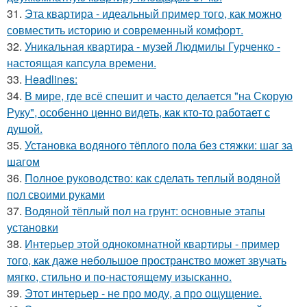
31.
Эта квартира - идеальный пример того, как можно
совместить историю и современный комфорт.
32.
Уникальная квартира - музей Людмилы Гурченко -
настоящая капсула времени.
33.
Headlines:
34.
В мире, где всё спешит и часто делается "на Скорую
Руку", особенно ценно видеть, как кто-то работает с
душой.
35.
Установка водяного тёплого пола без стяжки: шаг за
шагом
36.
Полное руководство: как сделать теплый водяной
пол своими руками
37.
Водяной тёплый пол на грунт: основные этапы
установки
38.
Интерьер этой однокомнатной квартиры - пример
того, как даже небольшое пространство может звучать
мягко, стильно и по-настоящему изысканно.
39.
Этот интерьер - не про моду, а про ощущение.