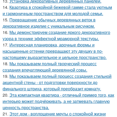
13.
Установка декоративных деревянных панелей.
14.
Квартира в спокойной бежевой гамме стала уютным
и гармоничным пространством для молодой семьи.
15.
Превращение обычных деревянных веток в
декоративное изделие с уникальным рисунком.
16.
Мы демонстрируем создание яркого декоративного
узора в технике эффектной мраморной текстуры.
17.
Интересная планировка, арочные формы и
насыщенные оттенки превращают эту двушку в по-
настоящему выразительное и цельное пространство.
18.
Мы показываем полный творческий процесс
создания впечатляющей деревянной совы.
19.
Мы показываем полный процесс создания стильной
акцентной стены - от подготовки поверхности до
финального штриха, который преобразит комнату.
20.
Эта компактная квартира - отличный пример того, как
интерьер может подчёркивать, а не затмевать главную
ценность пространства.
21.
Этот дом - воплощение мечты о спокойной жизни