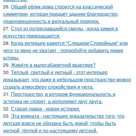
26.
Общий облик дома строится на классической
симметрии, которая придаёт зданию благородство,
уравновешенность и визуальный порядок.
27.
Стол из потрескавшейся смолы - когда химия в
искусство превращается.
28.
Когда интерьер кажется "Слишком Спокойным" или
чего-то явно не хватает - попробуйте добавить яркие
шторы.
29.
Живёте в малогабаритной квартире?
30.
Теплый, светлый и уютный - этот интерьер
доказывает, что даже в небольшом пространстве можно
создать атмосферу спокойствия и уюта.
31.
Пространство, в котором функциональность и
эстетика не спорят, а дополняют друг друга.
32.
Старая лавка - новая история.
33.
Эта комната - настоящее доказательство того, что
детская вовсе не обязана быть яркой, чтобы быть
уютной, тёплой и по-настоящему детской.