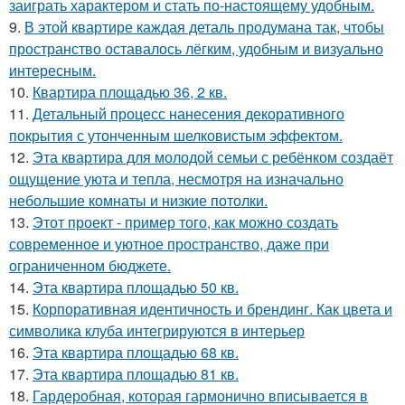
заиграть характером и стать по-настоящему удобным.
9.
В этой квартире каждая деталь продумана так, чтобы
пространство оставалось лёгким, удобным и визуально
интересным.
10.
Квартира площадью 36, 2 кв.
11.
Детальный процесс нанесения декоративного
покрытия с утонченным шелковистым эффектом.
12.
Эта квартира для молодой семьи с ребёнком создаёт
ощущение уюта и тепла, несмотря на изначально
небольшие комнаты и низкие потолки.
13.
Этот проект - пример того, как можно создать
современное и уютное пространство, даже при
ограниченном бюджете.
14.
Эта квартира площадью 50 кв.
15.
Корпоративная идентичность и брендинг. Как цвета и
символика клуба интегрируются в интерьер
16.
Эта квартира площадью 68 кв.
17.
Эта квартира площадью 81 кв.
18.
Гардеробная, которая гармонично вписывается в