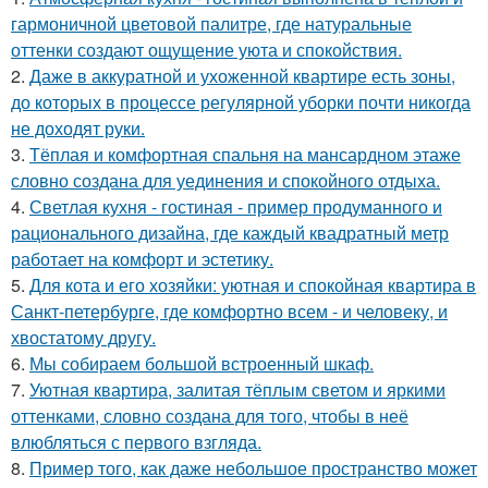
гармоничной цветовой палитре, где натуральные
оттенки создают ощущение уюта и спокойствия.
2.
Даже в аккуратной и ухоженной квартире есть зоны,
до которых в процессе регулярной уборки почти никогда
не доходят руки.
3.
Тёплая и комфортная спальня на мансардном этаже
словно создана для уединения и спокойного отдыха.
4.
Светлая кухня - гостиная - пример продуманного и
рационального дизайна, где каждый квадратный метр
работает на комфорт и эстетику.
5.
Для кота и его хозяйки: уютная и спокойная квартира в
Санкт-петербурге, где комфортно всем - и человеку, и
хвостатому другу.
6.
Мы собираем большой встроенный шкаф.
7.
Уютная квартира, залитая тёплым светом и яркими
оттенками, словно создана для того, чтобы в неё
влюбляться с первого взгляда.
8.
Пример того, как даже небольшое пространство может