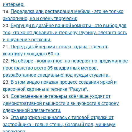
интерьер.
19.
Переделка или реставрация мебели - это не только
экологично, но и очень творчески:
20.
Бургунди в дизайне ванной комнаты - это выбор для
тех, кто хочет добавить интерьеру глубину, элегантность
и ощущение роскоши.
21.
Перед дизайнерами стояла задача - сделать
квартиру площадью 50 кв.
22.
На обзоре - компактное, но невероятно продуманное
пространство всего 35 квадратных метров,
разработанное специально под нужды студента.
23.
В этом видео показан процесс создания яркой и
красочной картины в технике "Радуга".
24.
Современные интерьеры всё чаще уходят от
демонстративной пышности и вычурности в сторону
сдержанной элегантности.
25.
Эта квартира начиналась с типовой отделки от
застройщика - голые стены, базовый пол, минимум
характера.