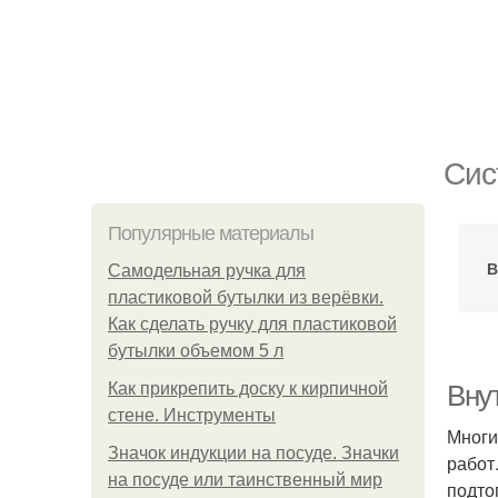
Сис
Популярные материалы
В
Самодельная ручка для
пластиковой бутылки из верёвки.
Как сделать ручку для пластиковой
бутылки объемом 5 л
Как прикрепить доску к кирпичной
Внут
стене. Инструменты
Многи
Значок индукции на посуде. Значки
работ
на посуде или таинственный мир
подто