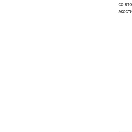
со вт
экост