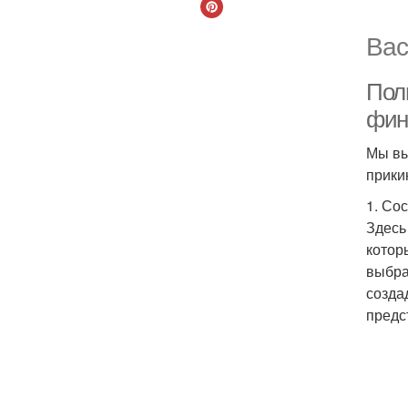
Вас
Пол
фин
Мы вы
прики
1. Со
Здесь
котор
выбра
созда
предс