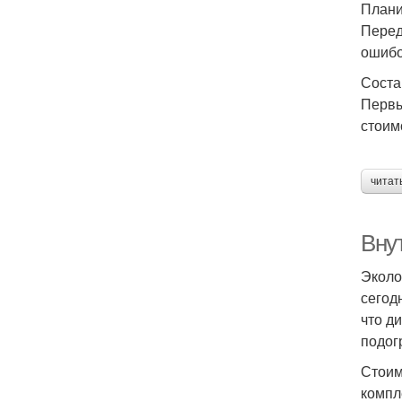
Плани
Перед
ошибо
Соста
Первы
стоим
читат
Внут
Эколо
сегод
что д
подог
Стоим
компл