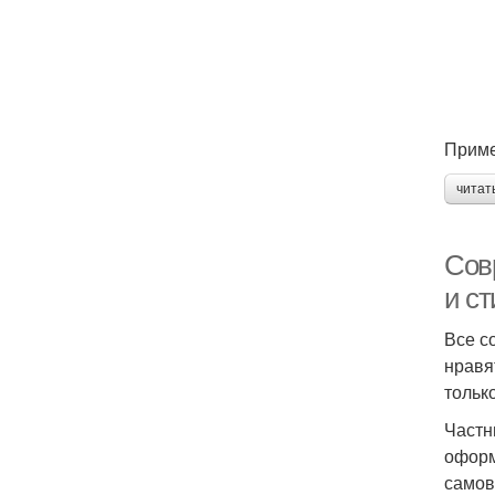
Приме
читат
Сов
и с
Все с
нравя
тольк
Частн
оформ
самов