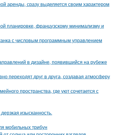
ной аренды, сразу выделяется своим характером
ной планировке, французскому минимализму и
станка с числовым программным управлением
направлений в дизайне, появившийся на рубеже
авно переходят друг в друга, создавая атмосферу
ейного пространства, где уют сочетается с
и дерзкая изысканность.
ля мобильных трибун
 от солнца или посторонних взглядов.