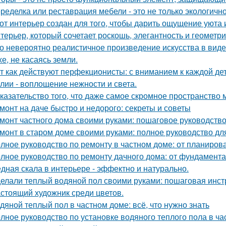
ределка или реставрация мебели - это не только экологично,
от интерьер создан для того, чтобы дарить ощущение уюта 
терьер, который сочетает роскошь, элегантность и геометри
о невероятно реалистичное произведение искусства в виде
хе, не касаясь земли.
т как действуют перфекционисты: с вниманием к каждой дет
лии - воплощение нежности и света.
казательство того, что даже самое скромное пространство 
монт на даче быстро и недорого: секреты и советы
монт частного дома своими руками: пошаговое руководств
монт в старом доме своими руками: полное руководство д
лное руководство по ремонту в частном доме: от планиро
лное руководство по ремонту дачного дома: от фундамент
дная скала в интерьере - эффектно и натурально.
елали теплый водяной пол своими руками: пошаговая инст
стоящий художник среди цветов.
дяной теплый пол в частном доме: всё, что нужно знать
лное руководство по установке водяного теплого пола в ч