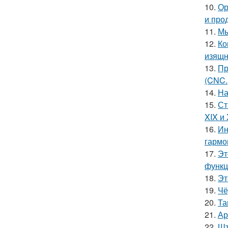
10.
Ор
и про
11.
Мы
12.
Ко
изящн
13.
Пр
(CNC.
14.
На
15.
Ст
XIX и
16.
Ин
гармо
17.
Эт
функц
18.
Эт
19.
Чё
20.
Та
21.
Ар
22.
Шт