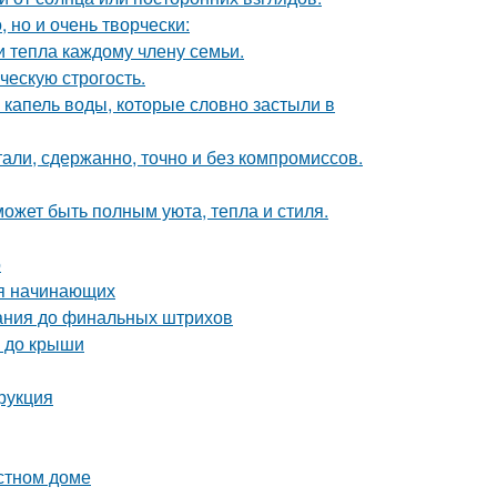
 но и очень творчески:
и тепла каждому члену семьи.
ческую строгость.
 капель воды, которые словно застыли в
али, сдержанно, точно и без компромиссов.
может быть полным уюта, тепла и стиля.
о
ля начинающих
вания до финальных штрихов
а до крыши
рукция
астном доме