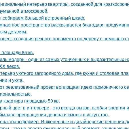
игинальный интерьер квартиры, созданной для краткосроч
думанной атмосферой.
 собираем большой встроенный шкаф.
мпактное пространство раскрывается благодаря продуман
ым деталям.
оцесс создания резного орнамента по дереву с помощью 
 площади 85 кв.
иль модерн - один из самых утончённых и выразительных 
 XX веков.
терьер уютного загородного дома, где кухня и столовая пл
нии и уюта.
от реализованный проект воплощает идею гармоничного сем
иональностью.
а квартира площадью 50 кв.
рный цвет в интерьере - это всегда вызов, особая энергия 
ймлапс превращения дерева и смолы в искусство.
ена-трансформер. Инженерные и дизайнерские решения д
оры - это не просто функциональный элемент, защищающий