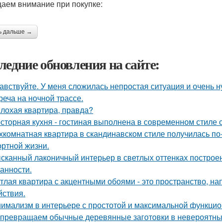
аем внимание при покупке:
ь дальше →
ледние обновления на сайте:
авствуйте. У меня сложилась непростая ситуация и очень 
реча на ночной трассе.
лохая квартира, правда?
сторная кухня - гостиная выполнена в современном стиле с
хкомнатная квартира в скандинавском стиле получилась п
ртной жизни.
сканный лаконичный интерьер в светлых оттенках построен
анности.
тлая квартира с акцентными обоями - это пространство, н
йствия.
имализм в интерьере с простотой и максимальной функцио
превращаем обычные деревянные заготовки в невероятны