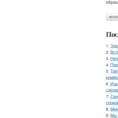
обращ
читат
Пос
1.
Здр
2.
Вст
3.
Неп
4.
Про
5.
Трё
комфо
6.
Изы
сдерж
7.
Све
споко
8.
Мин
9.
Мы 