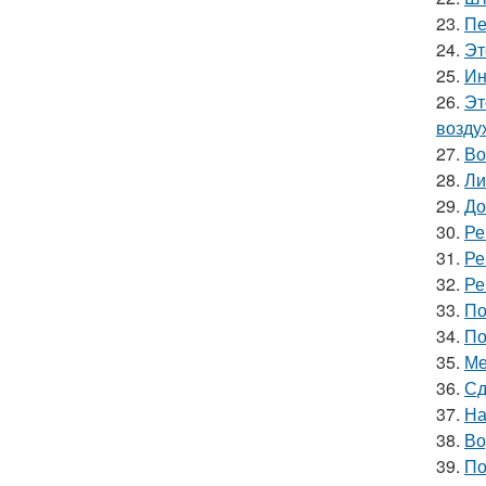
23.
Пе
24.
Эт
25.
Ин
26.
Эт
возду
27.
Во
28.
Ли
29.
До
30.
Ре
31.
Ре
32.
Ре
33.
По
34.
По
35.
Ме
36.
Сд
37.
На
38.
Во
39.
По