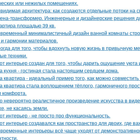
ческих или нежилых помещениях.
видимая архитектура: как создаются отдельные потоки на 
ена-трансформер. Инженерные и дизайнерские решения д
артира площадью 39 кв.
временный минималистичный дизайн ванной комнаты строи
 и гармонии материалов.
огда для того, чтобы вдохнуть новую жизнь в привычную м
ые техники.
от интерьер создан для того, чтобы дарить ощущение уюта 
а кухня - гостиная стала настоящим сердцем дома.
а квартира - идеальный пример того, как можно совместит
а квартира стала воплощением тёплого, гармоничного прос
и комфорта.
о невероятно реалистичное произведение искусства в виде
хе, не касаясь земли.
от интерьер - не просто про функциональность.
от интерьер создавался как пространство для двоих, где ва
временные интерьеры всё чаще уходят от демонстративно
нтности.