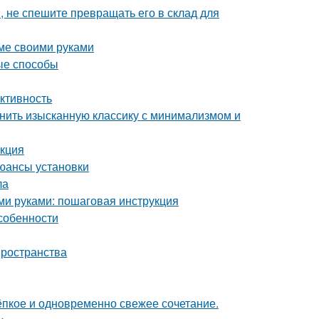
, не спешите превращать его в склад для
оме своими руками
ые способы
ктивность
инить изысканную классику с минимализмом и
укция
юансы установки
ла
ими руками: пошаговая инструкция
собенности
пространства
тёпкое и одновременно свежее сочетание.