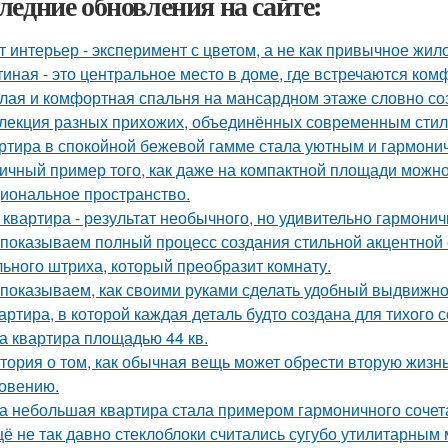
ледние обновления на сайте:
т интерьер - эксперимент с цветом, а не как привычное жил
тиная - это центральное место в доме, где встречаются ком
лая и комфортная спальня на мансардном этаже словно соз
лекция разных прихожих, объединённых современным стиле
ртира в спокойной бежевой гамме стала уютным и гармони
ичный пример того, как даже на компактной площади можно
иональное пространство.
 квартира - результат необычного, но удивительно гармонич
показываем полный процесс создания стильной акцентной с
ьного штриха, который преобразит комнату.
показываем, как своими руками сделать удобный выдвижно
артира, в которой каждая деталь будто создана для тихого 
а квартира площадью 44 кв.
тория о том, как обычная вещь может обрести вторую жизн
овению.
а небольшая квартира стала примером гармоничного сочета
ё не так давно стеклоблоки считались сугубо утилитарны