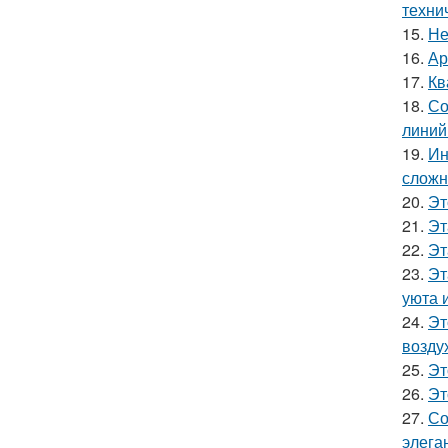
техни
15.
Не
16.
Ар
17.
Кв
18.
Со
линий
19.
Ин
сложн
20.
Эт
21.
Эт
22.
Эт
23.
Эт
уюта 
24.
Эт
возду
25.
Эт
26.
Эт
27.
Со
элега