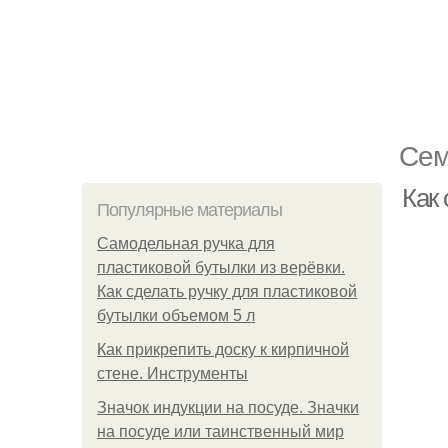
Сем
Как
Популярные материалы
Самодельная ручка для
пластиковой бутылки из верёвки.
Как сделать ручку для пластиковой
бутылки объемом 5 л
Как прикрепить доску к кирпичной
стене. Инструменты
Значок индукции на посуде. Значки
на посуде или таинственный мир