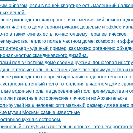
ким образом, если в вашей квартире есть маленький балкон
ных вещей.
лное руководство: как провести косметический ремонт в д
монт частного дома своими руками: дешевые и эффективн
о-то в таких клипах есть по-настоящему терапевтическое.
еимущества теплого пола в частном доме: комфорт и эффе
от интерьер - удачный пример, как можно органично объед
иональностью скандинавского дизайна.
плый пол в частном доме своими руками: пошаговая инстр
дяные теплые полы в частном доме: все преимущества и н
лное руководство по проектированию водяного теплого по
к установить теплый пол от отопления в частном доме сво
плые водяные полы на деревянный пол: преимущества и о
ли ли известные исторические личности из Архангельска
ол круглый на 8 человек: оптимальный размер для вашего 
кие музеи Москвы самые известные
осторная кухня с островом.
ричневый с голубым в постельных тонах - это невероятно 