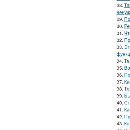
28.
Та
ненуж
29.
По
30.
Ре
31.
Чт
32.
Пр
33.
Эт
функц
34.
Те
35.
Во
36.
По
37.
Ка
38.
Те
39.
Бы
40.
Ст
41.
Ка
42.
Пр
43.
Ко