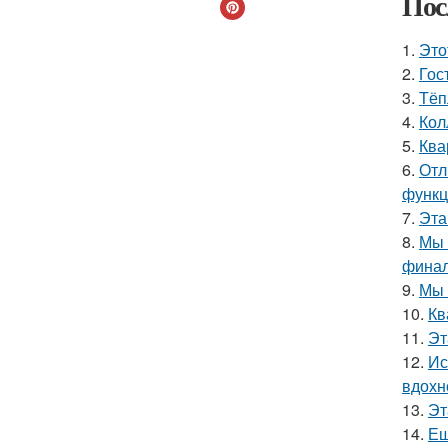
Пос
1.
Это
2.
Гос
3.
Тёп
4.
Кол
5.
Ква
6.
Отл
функц
7.
Эта
8.
Мы 
финал
9.
Мы 
10.
Кв
11.
Эт
12.
Ис
вдохн
13.
Эт
14.
Ещ