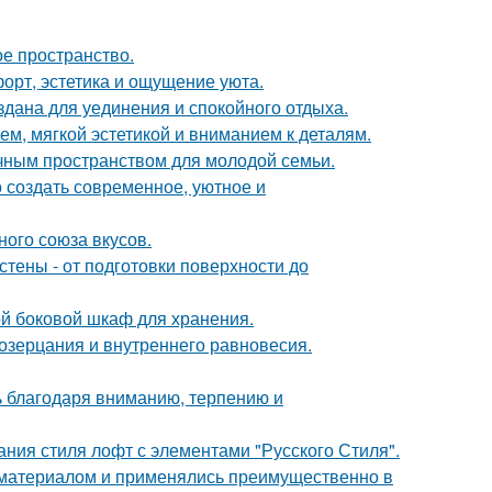
ое пространство.
форт, эстетика и ощущение уюта.
дана для уединения и спокойного отдыха.
м, мягкой эстетикой и вниманием к деталям.
чным пространством для молодой семьи.
 создать современное, уютное и
ного союза вкусов.
тены - от подготовки поверхности до
й боковой шкаф для хранения.
созерцания и внутреннего равновесия.
ь благодаря вниманию, терпению и
ния стиля лофт с элементами "Русского Стиля".
м материалом и применялись преимущественно в