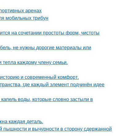
спортивных аренах
ля мобильных трибун
тся на сочетании простоты форм, чистоты
ебель, не нужны дорогие материалы или
и тепла каждому члену семьи.
ь историю и современный комфорт.
транства, где каждый элемент подчинён идее
 капель воды, которые словно застыли в
жна каждая деталь.
й пышности и вычурности в сторону сдержанной