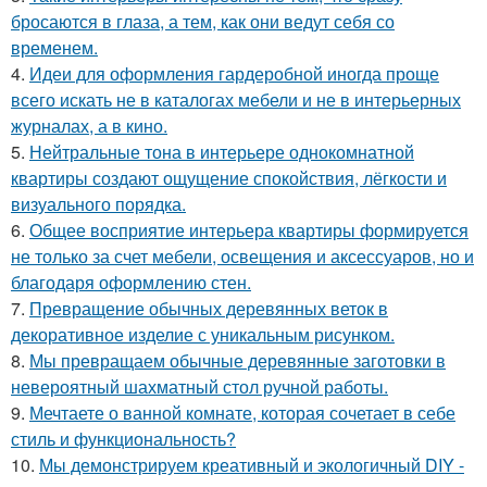
бросаются в глаза, а тем, как они ведут себя со
временем.
4.
Идеи для оформления гардеробной иногда проще
всего искать не в каталогах мебели и не в интерьерных
журналах, а в кино.
5.
Нейтральные тона в интерьере однокомнатной
квартиры создают ощущение спокойствия, лёгкости и
визуального порядка.
6.
Общее восприятие интерьера квартиры формируется
не только за счет мебели, освещения и аксессуаров, но и
благодаря оформлению стен.
7.
Превращение обычных деревянных веток в
декоративное изделие с уникальным рисунком.
8.
Мы превращаем обычные деревянные заготовки в
невероятный шахматный стол ручной работы.
9.
Мечтаете о ванной комнате, которая сочетает в себе
стиль и функциональность?
10.
Мы демонстрируем креативный и экологичный DIY -