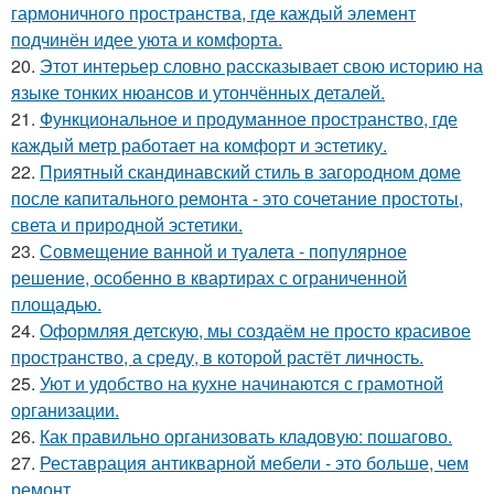
гармоничного пространства, где каждый элемент
подчинён идее уюта и комфорта.
20.
Этот интерьер словно рассказывает свою историю на
языке тонких нюансов и утончённых деталей.
21.
Функциональное и продуманное пространство, где
каждый метр работает на комфорт и эстетику.
22.
Приятный скандинавский стиль в загородном доме
после капитального ремонта - это сочетание простоты,
света и природной эстетики.
23.
Совмещение ванной и туалета - популярное
решение, особенно в квартирах с ограниченной
площадью.
24.
Оформляя детскую, мы создаём не просто красивое
пространство, а среду, в которой растёт личность.
25.
Уют и удобство на кухне начинаются с грамотной
организации.
26.
Как правильно организовать кладовую: пошагово.
27.
Реставрация антикварной мебели - это больше, чем
ремонт.