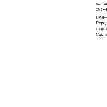
насто
сможе
Плани
Перед
кварт
Соста