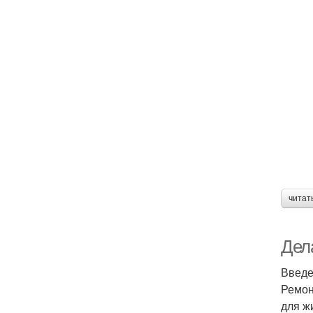
читат
Дел
Введ
Ремон
для ж