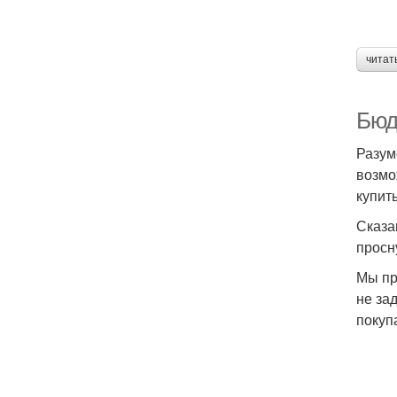
читат
Бюд
Разум
возмо
купит
Сказа
просн
Мы пр
не за
покуп