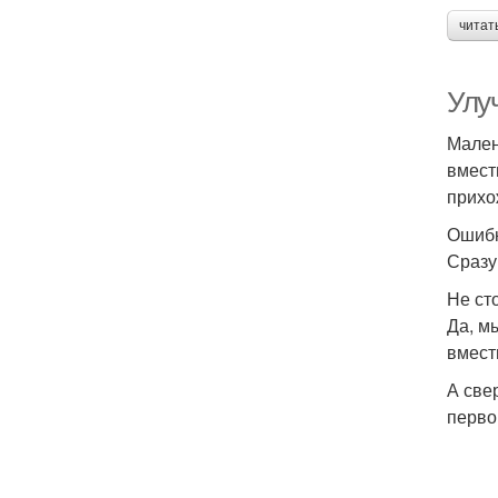
читат
Улу
Мален
вмест
прихо
Ошибк
Сразу
Не ст
Да, м
вмест
А све
перво