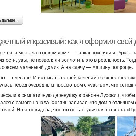
ь дальше →
жетный и красивый: как я оформил свой 
еется, я мечтала о новом доме — каркаснике или из бруса:
жности, увы, не позволяли воплотить это в реальность. То
ь совсем маленький домик. А на сдачу — машину попроще.
но — сделано. И вот мы с сестрой колесим по окрестностя
улась перед очередным просмотром с чувством, что сегодня
иехали в симпатичную деревушку в районе Луховиц, чтобы
дался с самого начала. Хозяин заливал, что дом в отличном 
ателей. Но я-то видела, что это не так: уличная вывеска «