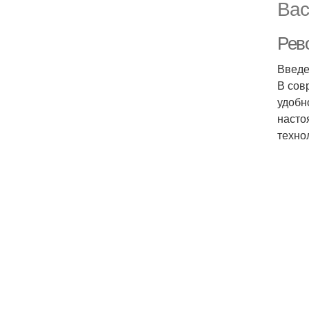
Вас
Рево
Введ
В сов
удобн
насто
техно