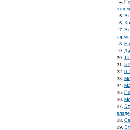
14.
Пр
отпол
15.
Эт
16.
Хо
17.
Эт
гармо
18.
На
19.
Ди
20.
Та
21.
Эт
22.
В 
23.
Ме
24.
Ма
25.
Пе
26.
Мо
27.
Эт
владе
28.
Св
29.
Эт