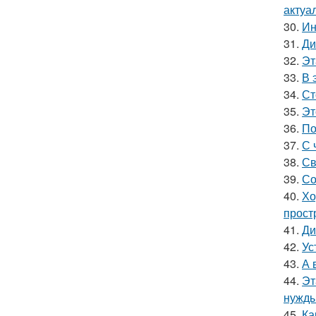
актуа
30.
Ин
31.
Ди
32.
Эт
33.
В 
34.
Ст
35.
Эт
36.
По
37.
С 
38.
Св
39.
Со
40.
Хо
прост
41.
Ди
42.
Ус
43.
А 
44.
Эт
нужды
45.
Ка