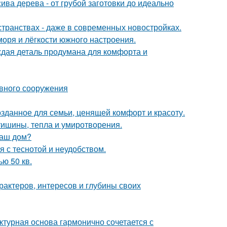
ива дерева - от грубой заготовки до идеально
странствах - даже в современных новостройках.
моря и лёгкости южного настроения.
аждая деталь продумана для комфорта и
ивного сооружения
озданное для семьи, ценящей комфорт и красоту.
ишины, тепла и умиротворения.
ваш дом?
 с теснотой и неудобством.
ю 50 кв.
арактеров, интересов и глубины своих
ктурная основа гармонично сочетается с