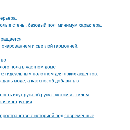
терьера.
 голые стены, базовый пол, минимум характера.
вращается.
 очарованием и светлой гармонией.
тво
лого пола в частном доме
ся идеальным полотном для ярких акцентов.
 дань моде, а как способ добавить в
ость идут рука об руку с уютом и стилем.
вая инструкция
ь пространство с историей под современные