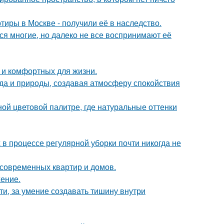
тиры в Москве - получили её в наследство.
ся многие, но далеко не все воспринимают её
 и комфортных для жизни.
да и природы, создавая атмосферу спокойствия
ой цветовой палитре, где натуральные оттенки
 в процессе регулярной уборки почти никогда не
современных квартир и домов.
жение.
ти, за умение создавать тишину внутри