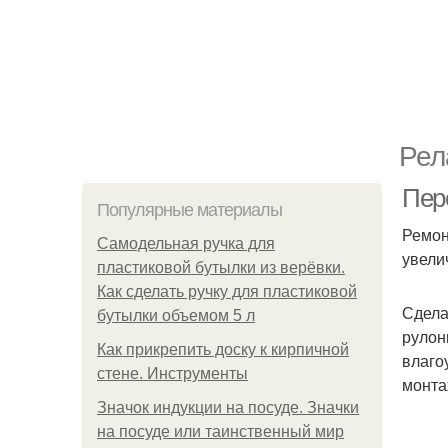
Рел
Пер
Популярные материалы
Ремон
Самодельная ручка для
увели
пластиковой бутылки из верёвки.
Как сделать ручку для пластиковой
Сдела
бутылки объемом 5 л
рулон
Как прикрепить доску к кирпичной
влаго
стене. Инструменты
монта
Значок индукции на посуде. Значки
на посуде или таинственный мир