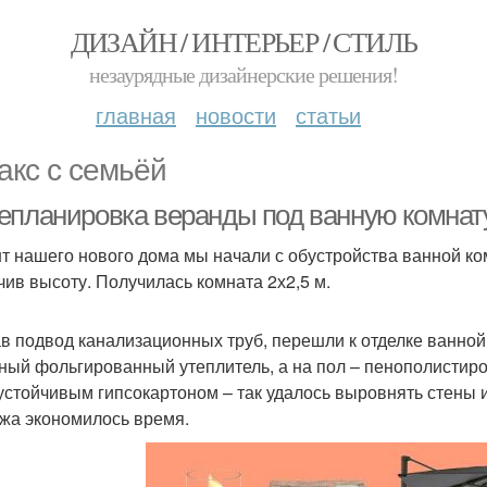
ДИЗАЙН / ИНТЕРЬЕР / СТИЛЬ
незаурядные дизайнерские решения!
главная
новости
статьи
акс с семьёй
епланировка веранды под ванную комнат
т нашего нового дома мы начали с обустройства ванной ко
чив высоту. Получилась комната 2х2,5 м.
в подвод канализационных труб, перешли к отделке ванной
ный фольгированный утеплитель, а на пол – пенополистиро
устойчивым гипсокартоном – так удалось выровнять стены и
жа экономилось время.