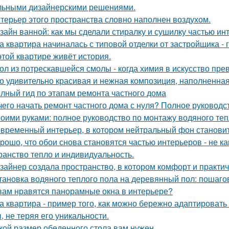
льными дизайнерскими решениями.
терьер этого пространства словно наполнен воздухом.
зайн ванной: как мы сделали стиралку и сушилку частью ин
а квартира начиналась с типовой отделки от застройщика -
этой квартире живёт история.
ол из потрескавшейся смолы - когда химия в искусство пре
о удивительно красивая и нежная композиция, наполненная
лный гид по этапам ремонта частного дома
чего начать ремонт частного дома с нуля? Полное руководс
оими руками: полное руководство по монтажу водяного теп
временный интерьер, в котором нейтральный фон становит
рошо, что обои снова становятся частью интерьеров - не как
ранство тепло и индивидуальность.
зайнер создала пространство, в котором комфорт и практичн
тановка водяного теплого пола на деревянный пол: пошаго
вам нравятся панорамные окна в интерьере?
а квартира - пример того, как можно бережно адаптироват
, не теряя его уникальности.
кой размер обеденного стола вам нужен