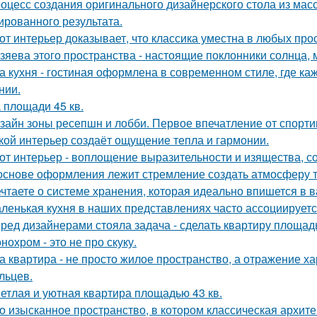
оцесс создания оригинального дизайнерского стола из масс
ированного результата.
от интерьер доказывает, что классика уместна в любых про
зяева этого пространства - настоящие поклонники солнца, 
а кухня - гостиная оформлена в современном стиле, где к
нии.
 площади 45 кв.
зайн зоны ресепшн и лобби. Первое впечатление от спорт
кой интерьер создаёт ощущение тепла и гармонии.
от интерьер - воплощение выразительности и изящества, с
основе оформления лежит стремление создать атмосферу т
чтаете о системе хранения, которая идеально впишется в 
ленькая кухня в наших представлениях часто ассоциируется
ред дизайнерами стояла задача - сделать квартиру площадь
нохром - это не про скуку.
а квартира - не просто жилое пространство, а отражение х
льцев.
етлая и уютная квартира площадью 43 кв.
о изысканное пространство, в котором классическая архите