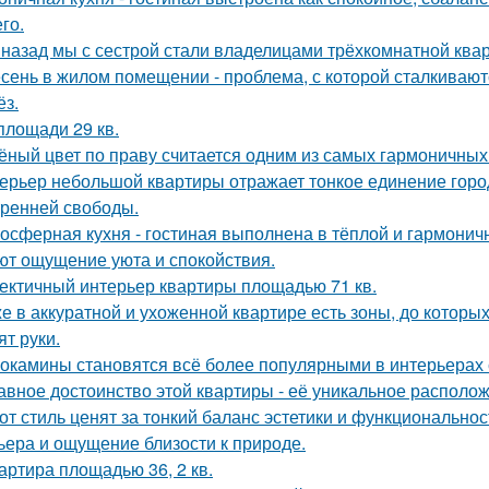
го.
 назад мы с сестрой стали владелицами трёхкомнатной квар
сень в жилом помещении - проблема, с которой сталкивают
ёз.
площади 29 кв.
ёный цвет по праву считается одним из самых гармоничных
ерьер небольшой квартиры отражает тонкое единение горо
тренней свободы.
осферная кухня - гостиная выполнена в тёплой и гармоничн
ют ощущение уюта и спокойствия.
ектичный интерьер квартиры площадью 71 кв.
е в аккуратной и ухоженной квартире есть зоны, до которых
ят руки.
окамины становятся всё более популярными в интерьерах 
авное достоинство этой квартиры - её уникальное располо
от стиль ценят за тонкий баланс эстетики и функциональнос
ьера и ощущение близости к природе.
артира площадью 36, 2 кв.