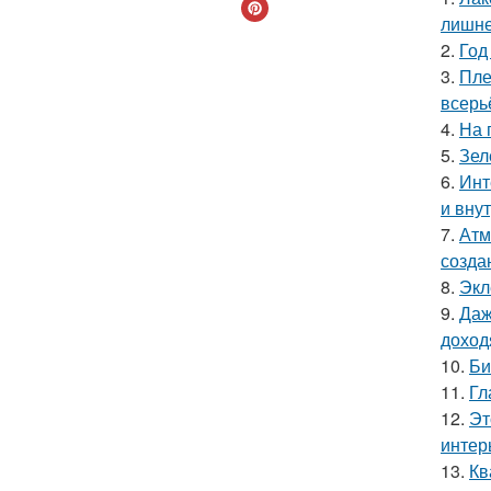
лишне
2.
Год
3.
Пле
всерь
4.
На 
5.
Зел
6.
Инт
и вну
7.
Атм
созда
8.
Экл
9.
Даж
доход
10.
Би
11.
Гл
12.
Эт
интер
13.
Кв