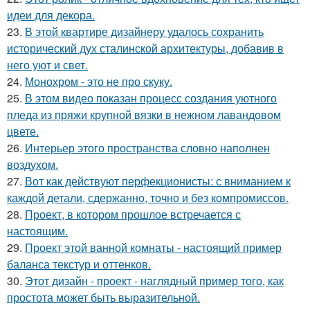
идеи для декора.
23.
В этой квартире дизайнеру удалось сохранить
исторический дух сталинской архитектуры, добавив в
него уют и свет.
24.
Монохром - это не про скуку.
25.
В этом видео показан процесс создания уютного
пледа из пряжи крупной вязки в нежном лавандовом
цвете.
26.
Интерьер этого пространства словно наполнен
воздухом.
27.
Вот как действуют перфекционисты: с вниманием к
каждой детали, сдержанно, точно и без компромиссов.
28.
Проект, в котором прошлое встречается с
настоящим.
29.
Проект этой ванной комнаты - настоящий пример
баланса текстур и оттенков.
30.
Этот дизайн - проект - наглядный пример того, как
простота может быть выразительной.