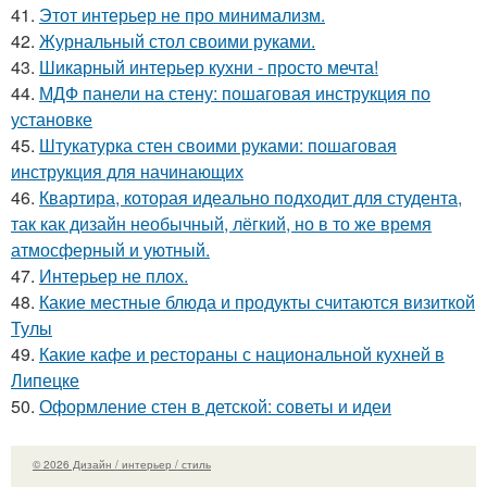
41.
Этот интерьер не про минимализм.
42.
Журнальный стол своими руками.
43.
Шикарный интерьер кухни - просто мечта!
44.
МДФ панели на стену: пошаговая инструкция по
установке
45.
Штукатурка стен своими руками: пошаговая
инструкция для начинающих
46.
Квартира, которая идеально подходит для студента,
так как дизайн необычный, лёгкий, но в то же время
атмосферный и уютный.
47.
Интерьер не плох.
48.
Какие местные блюда и продукты считаются визиткой
Тулы
49.
Какие кафе и рестораны с национальной кухней в
Липецке
50.
Оформление стен в детской: советы и идеи
© 2026 Дизайн / интерьер / стиль