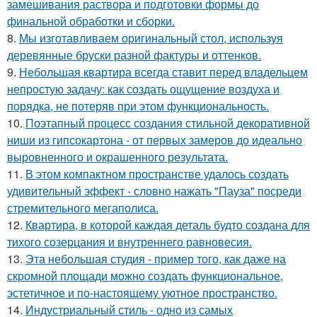
замешивания раствора и подготовки формы до
финальной обработки и сборки.
8.
Мы изготавливаем оригинальный стол, используя
деревянные бруски разной фактуры и оттенков.
9.
Небольшая квартира всегда ставит перед владельцем
непростую задачу: как создать ощущение воздуха и
порядка, не потеряв при этом функциональность.
10.
Поэтапный процесс создания стильной декоративной
ниши из гипсокартона - от первых замеров до идеально
выровненного и окрашенного результата.
11.
В этом компактном пространстве удалось создать
удивительный эффект - словно нажать "Пауза" посреди
стремительного мегаполиса.
12.
Квартира, в которой каждая деталь будто создана для
тихого созерцания и внутреннего равновесия.
13.
Эта небольшая студия - пример того, как даже на
скромной площади можно создать функциональное,
эстетичное и по-настоящему уютное пространство.
14.
Индустриальный стиль - одно из самых