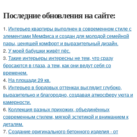
Последние обновления на сайте:
1.
Интерьер квартиры выполнен в современном стиле с
элементами Мемфиса и создан для молодой семейной
пары, ценящей комфорт и выразительный дизайн.
2.
У моей бабушки живёт пёс.
3.
Такие интерьеры интересны не тем, что сразу
бросаются в глаза, а тем, как они ведут себя со
временем.
4.
На площади 29 кв.
5.
Интерьер в бордовых оттенках выглядит глубоко,
выразительно и благородно, создавая атмосферу уюта и
камерности.
6.
Коллекция разных прихожих, объединённых
современным стилем, мягкой эстетикой и вниманием к
деталям.
7.
Создание оригинального бетонного изделия - от