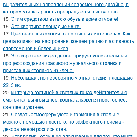
выразительных направлений современного дизайна, в
котором утилитарность превращается в искусство.
15.
Этим средством вы всю обувь в доме отмоете!
16.
Эта квартира площадью 56 кв.
17.
Цветовая психология в спортивных интерьерах. Как
цвета влияют на настроение, концентрацию и активность
спортсменов и болельщиков
18.
Это короткое видео демонстрирует увлекательный
процесс создания красивого журнального столика и
приставных столиков из клена.
19.
Небольшая, но невероятно уютная студия площадью
22, 3 кв.
20.
Интерьер гостиной в светлых тонах действительно
смотрится выигрышнее: комната кажется просторнее,
светлее и уютнее.
21.
Создать атмосферу уюта и гармонии в спальне
можно с помощью простого, но эффектного приёма -
декоративной росписи стен.
22.
Этот ролик - отличное вдохновение для тех, кто ищет