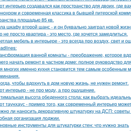
от интерьер создавался как пространство для двоих, где ва
нохром и современная классика в бывшей питерской комму
ранства площадью 85 кв.
ла шкафу второй шанс - и он буквально заиграл новой жизн
о не просто квартира - это место, где хочется замедлиться.
етлая мебель в интерьере - это всегда про воздух, свет и 
adlines:
ансформация ванной комнаты - преображение, которое вдо
чего начать ремонт в частном доме: полное руководство д
я многих именно кухня становится тем самым особенным м
минания.
огда, чтобы вдохнуть в дом новую жизнь, не нужен ремонт.
от интерьер - не про моду, а про ощущение.
тимальная высота обеденного стола: как выбрать идеальн
от таунхаус - пример того, как современный интерьер мож
жно ли наносить декоративную штукатурку на ДСП: советы
обная организация лоджии.
новные инструменты для штукатурки стен: что нужно знать