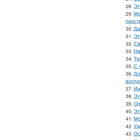
28.
Эт
29.
Мо
прост
30.
Да
31.
Эт
32.
Св
33.
He
34.
Тр
35.
С 
36.
Дл
воспо
37.
Ин
38.
Эт
39.
Оп
40.
Эт
41.
Мо
42.
Уд
43.
Ос