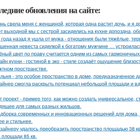
ледние обновления на сайте:
нь свела меня с женщиной, которая одна растит дочь, и я 
от выходной мы с сестрой засиделись на кухне допоздна, об
 года назад я ушла от мужа - отношения были тяжёлые, тер
шенная невеста сиделкой к богатому мужчине … устроилас
ёный цвет по праву считается одним из самых гармоничных
айн кухни - гостиной в эко - стиле создаёт ощущение близос
ктном пространстве.
льня - это особое пространство в доме, предназначенное д
айнер смогла раскрыть потенциал небольшой площади и 
т проект - пример того, как можно создать универсальное, 
дящее для самых разных жильцов.
дборка современных и инновационных решений для дома, 
ее и стильнее.
зайнеру удалось преобразить пространство площадью 38 кв
 площади 85 кв.