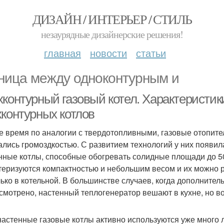
ДИЗАЙН / ИНТЕРЬЕР / СТИЛЬ
незаурядные дизайнерские решения!
главная
новости
статьи
ница между одноконтурным и
хконтурный газовый котел. Характеристик
хконтурных котлов
е время по аналогии с твердотопливными, газовые отопит
ались громоздкостью. С развитием технологий у них появи
нные котлы, способные обогревать солидные площади до 5
теризуются компактностью и небольшим весом и их можно 
лько в котельной. В большинстве случаев, когда дополните
смотрено, настенный теплогенератор вешают в кухне, но 
настенные газовые котлы активно используются уже много л