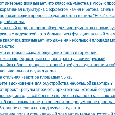
от интерьер доказывает, что классика уместна в любых про
коративная штукатурка с эффектом камня и бетона: стиль и
вораживающий процесс создания стола в стиле "Река" с ис
идной смолы.
еальный порядок: органайзер для инструментов своими ру
ркала с подсветкой - это больше, чем функциональный эле
а квартира доказывает, что даже на небольшой площади м
ранство.
кой интерьер создаёт ощущение тепла и гармонии.
ожаю людей, которые создают красоту своими руками!
клейка обоев - процесс, который требует аккуратности и со
дел идеально и служил долго.
а стильная квартира площадью 55 кв.
ете вдохновение для обустройства небольшой квартиры?
от проект - результат работы архитектора, который создава
последние годы всё больше людей осознанно отказываются 
 обзоре - компактное, но невероятно продуманное простран
ботанное специально под нужды студента.
четание пола и стен - важный элемент интерьера, который 