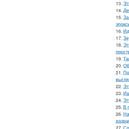
13.
Эт
14.
Де
15.
За
эпокс
16.
Ид
17.
Зе
18.
Эт
прост
19.
Та
20.
Об
21.
По
выгля
22.
Эт
23.
Ищ
24.
Эт
25.
В 
26.
На
разра
27.
Со