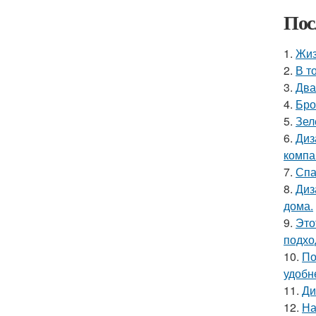
Пос
1.
Жиз
2.
В т
3.
Два
4.
Бро
5.
Зел
6.
Диз
компа
7.
Спа
8.
Диз
дома.
9.
Это
подхо
10.
По
удобн
11.
Ди
12.
На