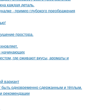
жна каждая деталь.
налке - пример глубокого преображения
ью!
ощущение простора.
хновляет.
ля начинающих
естом, где оживают вкусы, ароматы и
ый вариант
ет быть одновременно сдержанным и тёплым.
 и рекомендации