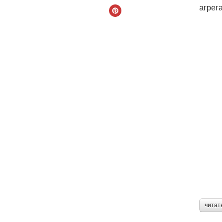
агрег
читат