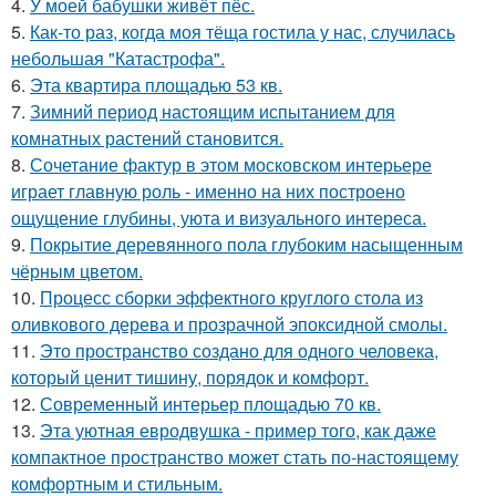
4.
У моей бабушки живёт пёс.
5.
Как-то раз, когда моя тёща гостила у нас, случилась
небольшая "Катастрофа".
6.
Эта квартира площадью 53 кв.
7.
Зимний период настоящим испытанием для
комнатных растений становится.
8.
Сочетание фактур в этом московском интерьере
играет главную роль - именно на них построено
ощущение глубины, уюта и визуального интереса.
9.
Покрытие деревянного пола глубоким насыщенным
чёрным цветом.
10.
Процесс сборки эффектного круглого стола из
оливкового дерева и прозрачной эпоксидной смолы.
11.
Это пространство создано для одного человека,
который ценит тишину, порядок и комфорт.
12.
Современный интерьер площадью 70 кв.
13.
Эта уютная евродвушка - пример того, как даже
компактное пространство может стать по-настоящему
комфортным и стильным.