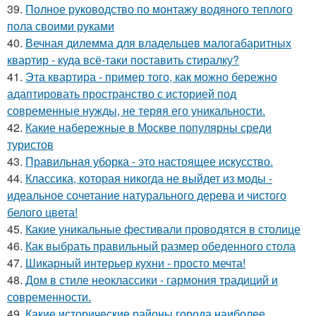
39.
Полное руководство по монтажу водяного теплого
пола своими руками
40.
Вечная дилемма для владельцев малогабаритных
квартир - куда всё-таки поставить стиралку?
41.
Эта квартира - пример того, как можно бережно
адаптировать пространство с историей под
современные нужды, не теряя его уникальности.
42.
Какие набережные в Москве популярны среди
туристов
43.
Правильная уборка - это настоящее искусство.
44.
Классика, которая никогда не выйдет из моды -
идеальное сочетание натурального дерева и чистого
белого цвета!
45.
Какие уникальные фестивали проводятся в столице
46.
Как выбрать правильный размер обеденного стола
47.
Шикарный интерьер кухни - просто мечта!
48.
Дом в стиле неоклассики - гармония традиций и
современности.
49.
Какие исторические районы города наиболее