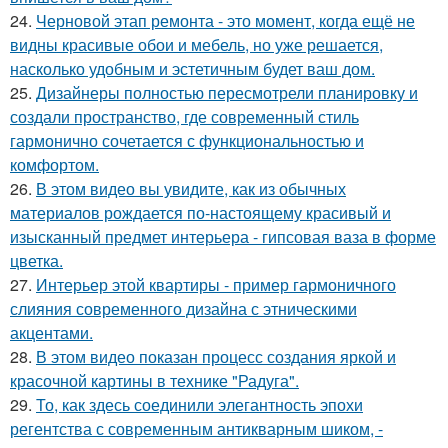
24.
Черновой этап ремонта - это момент, когда ещё не
видны красивые обои и мебель, но уже решается,
насколько удобным и эстетичным будет ваш дом.
25.
Дизайнеры полностью пересмотрели планировку и
создали пространство, где современный стиль
гармонично сочетается с функциональностью и
комфортом.
26.
В этом видео вы увидите, как из обычных
материалов рождается по-настоящему красивый и
изысканный предмет интерьера - гипсовая ваза в форме
цветка.
27.
Интерьер этой квартиры - пример гармоничного
слияния современного дизайна с этническими
акцентами.
28.
В этом видео показан процесс создания яркой и
красочной картины в технике "Радуга".
29.
То, как здесь соединили элегантность эпохи
регентства с современным антикварным шиком, -