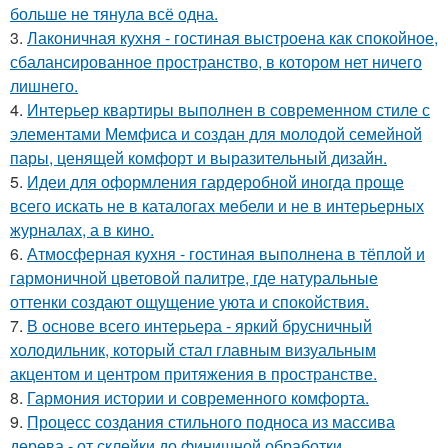
больше не тянула всё одна.
3.
Лаконичная кухня - гостиная выстроена как спокойное,
сбалансированное пространство, в котором нет ничего
лишнего.
4.
Интерьер квартиры выполнен в современном стиле с
элементами Мемфиса и создан для молодой семейной
пары, ценящей комфорт и выразительный дизайн.
5.
Идеи для оформления гардеробной иногда проще
всего искать не в каталогах мебели и не в интерьерных
журналах, а в кино.
6.
Атмосферная кухня - гостиная выполнена в тёплой и
гармоничной цветовой палитре, где натуральные
оттенки создают ощущение уюта и спокойствия.
7.
В основе всего интерьера - яркий брусничный
холодильник, который стал главным визуальным
акцентом и центром притяжения в пространстве.
8.
Гармония истории и современного комфорта.
9.
Процесс создания стильного подноса из массива
дерева - от склейки до финишной обработки.