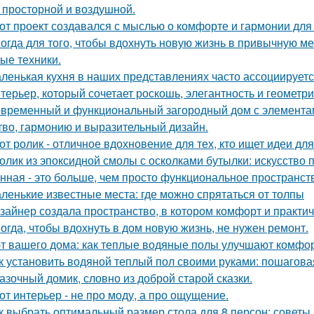
 просторной и воздушной.
от проект создавался с мыслью о комфорте и гармонии для 
огда для того, чтобы вдохнуть новую жизнь в привычную м
ые техники.
ленькая кухня в наших представлениях часто ассоциируется
терьер, который сочетает роскошь, элегантность и геометри
временный и функциональный загородный дом с элементами
тво, гармонию и выразительный дизайн.
от ролик - отличное вдохновение для тех, кто ищет идеи для
олик из эпоксидной смолы с осколками бутылки: искусство
нная - это больше, чем просто функциональное пространст
ленькие известные места: где можно спрятаться от толпы
зайнер создала пространство, в котором комфорт и практичн
огда, чтобы вдохнуть в дом новую жизнь, не нужен ремонт.
т вашего дома: как теплые водяные полы улучшают комфо
к установить водяной теплый пол своими руками: пошагова
азочный домик, словно из доброй старой сказки.
от интерьер - не про моду, а про ощущение.
к выбрать оптимальный размер стола для 8 персон: советы