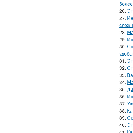
более
26.
Эт
27.
Ин
сложн
28.
Ма
29.
Ин
30.
Со
удобс
31.
Эт
32.
Ст
33.
Ва
34.
Ма
35.
Ди
36.
Ин
37.
Ую
38.
Ка
39.
Ск
40.
Эт
41.
Ка