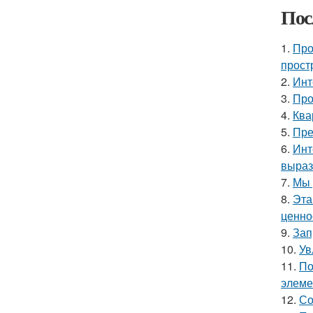
Пос
1.
Про
прост
2.
Инт
3.
Про
4.
Ква
5.
Пре
6.
Инт
выраз
7.
Мы 
8.
Эта
ценно
9.
Зап
10.
Ув
11.
По
элеме
12.
Со