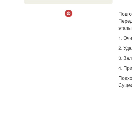
Подго
Перед
этапы
1. Оч
2. Уд
3. За
4. Пр
Подхо
Сущес