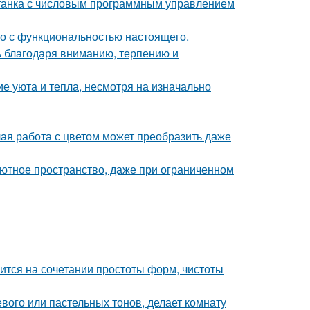
станка с числовым программным управлением
го с функциональностью настоящего.
ь благодаря вниманию, терпению и
е уюта и тепла, несмотря на изначально
лая работа с цветом может преобразить даже
 уютное пространство, даже при ограниченном
тся на сочетании простоты форм, чистоты
евого или пастельных тонов, делает комнату