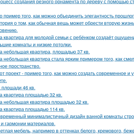
оцесс создания резного орнамента по дереву с помощью 
о пример того, как можно объединить элегантность прошло
тория о том, как обычная вещь может обрести вторую жизн
овению.
а квартира для молодой семьи с ребёнком создаёт ощущени
ьшие комнаты и низкие потолки.
а небольшая квартира, площадью 37 кв.
а небольшая квартира стала ярким примером того, как сме
ное пространство.
от проект - пример того, как можно создать современное и
те.
 площади 46 кв.
а квартира площадью 32 кв.
а небольшая квартира площадью 32 кв.
а квартира площадью 114 кв.
временный минималистичный дизайн ванной комнаты строи
 и гармонии материалов.
етлая мебель, например в оттенках белого, кремового, беж