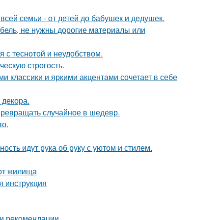
всей семьи - от детей до бабушек и дедушек.
ебель, не нужны дорогие материалы или
 с теснотой и неудобством.
ческую строгость.
 классики и яркими акцентами сочетает в себе
 декора.
 превращать случайное в шедевр.
во.
ость идут рука об руку с уютом и стилем.
рт жилища
я инструкция
 и рекомендации