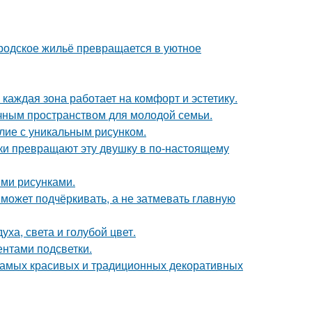
родское жильё превращается в уютное
каждая зона работает на комфорт и эстетику.
чным пространством для молодой семьи.
лие с уникальным рисунком.
и превращают эту двушку в по-настоящему
ми рисунками.
 может подчёркивать, а не затмевать главную
ха, света и голубой цвет.
ентами подсветки.
 самых красивых и традиционных декоративных