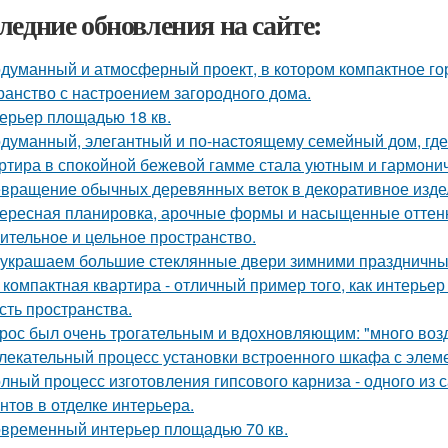
ледние обновления на сайте:
думанный и атмосферный проект, в котором компактное го
ранство с настроением загородного дома.
ерьер площадью 18 кв.
думанный, элегантный и по-настоящему семейный дом, где 
ртира в спокойной бежевой гамме стала уютным и гармони
вращение обычных деревянных веток в декоративное изде
ересная планировка, арочные формы и насыщенные оттенк
ительное и цельное пространство.
украшаем большие стеклянные двери зимними праздничны
 компактная квартира - отличный пример того, как интерьер
сть пространства.
рос был очень трогательным и вдохновляющим: "много возду
лекательный процесс установки встроенного шкафа с элем
лный процесс изготовления гипсового карниза - одного из
нтов в отделке интерьера.
временный интерьер площадью 70 кв.