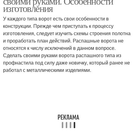
своими руками. Особенности
изготовления
У каждого типа ворот есть свои особенности в
Ворот из профильной
конструкции. Прежде чем приступать к процессу
Ворот с калиткой
трубы
изготовления, следует изучить схемы строения полотна
и проработать план действий. Распашные ворота не
относятся к числу исключений в данном вопросе.
Сделать своими руками ворота распашного типа из
Ворот с профнастила
Откатные вороты
профнастила под силу даже новичку, который ранее не
работал с металлическими изделиями.