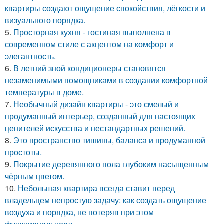
квартиры создают ощущение спокойствия, лёгкости и
визуального порядка.
5.
Просторная кухня - гостиная выполнена в
современном стиле с акцентом на комфорт и
элегантность.
6.
В летний зной кондиционеры становятся
незаменимыми помощниками в создании комфортной
температуры в доме.
7.
Необычный дизайн квартиры - это смелый и
продуманный интерьер, созданный для настоящих
ценителей искусства и нестандартных решений.
8.
Это пространство тишины, баланса и продуманной
простоты.
9.
Покрытие деревянного пола глубоким насыщенным
чёрным цветом.
10.
Небольшая квартира всегда ставит перед
владельцем непростую задачу: как создать ощущение
воздуха и порядка, не потеряв при этом