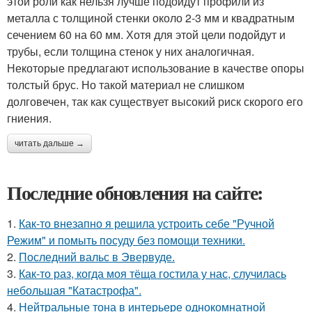
этой роли как нельзя лучше подойдут профили из
металла с толщиной стенки около 2-3 мм и квадратным
сечением 60 на 60 мм. Хотя для этой цели подойдут и
трубы, если толщина стенок у них аналогичная.
Некоторые предлагают использование в качестве опоры
толстый брус. Но такой материал не слишком
долговечен, так как существует высокий риск скорого его
гниения.
читать дальше →
Последние обновления на сайте:
1.
Как-то внезапно я решила устроить себе "Ручной
Режим" и помыть посуду без помощи техники.
2.
Последний вальс в Эвервуде.
3.
Как-то раз, когда моя тёща гостила у нас, случилась
небольшая "Катастрофа".
4.
Нейтральные тона в интерьере однокомнатной