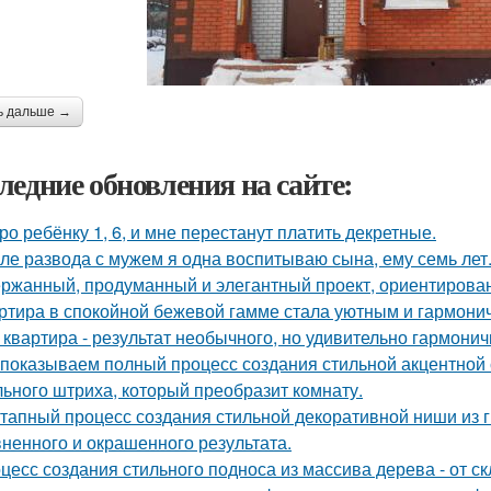
ь дальше →
ледние обновления на сайте:
ро ребёнку 1, 6, и мне перестанут платить декретные.
ле развода с мужем я одна воспитываю сына, ему семь лет
ржанный, продуманный и элегантный проект, ориентирова
ртира в спокойной бежевой гамме стала уютным и гармони
 квартира - результат необычного, но удивительно гармонич
показываем полный процесс создания стильной акцентной с
ьного штриха, который преобразит комнату.
тапный процесс создания стильной декоративной ниши из г
ненного и окрашенного результата.
цесс создания стильного подноса из массива дерева - от с