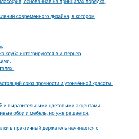
илософия, основанная на принципах порядка,
влений современного дизайна, в котором
ь.
ка клуба интегрируются в интерьер
ками.
талях.
астоящий союз прочности и утончённой красоты.
ой и выразительными цветовыми акцентами.
сивые обои и мебель, но уже решается,
ки в практичный держатель начинается с