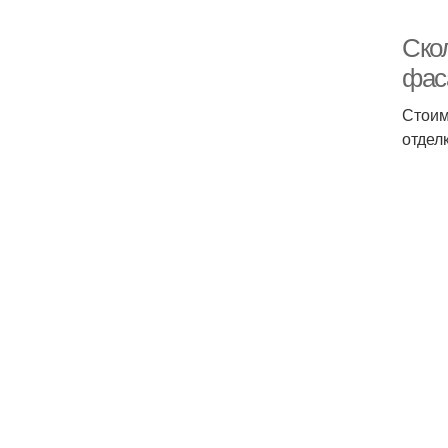
Ско
фас
Стоим
отдел