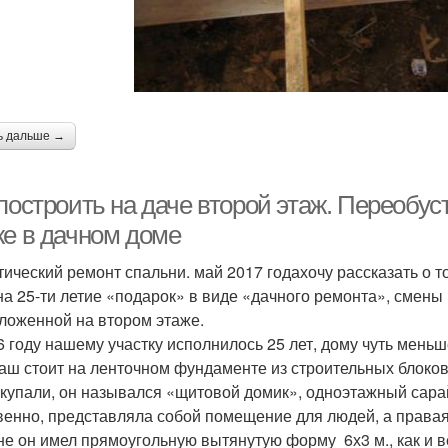
ь дальше →
построить на даче второй этаж. Переобу
же в дачном доме
тический ремонт спальни. май 2017 годахочу рассказать о 
на 25-ти летие «подарок» в виде «дачного ремонта», смены
ложенной на втором этаже.
6 году нашему участку исполнилось 25 лет, дому чуть меньш
аш стоит на ленточном фундаменте из строительных блоков
окупали, он назывался «щитовой домик», одноэтажный сара
венно, представляла собой помещение для людей, а правая,
не он имел прямоугольную вытянутую форму 6х3 м., как и в