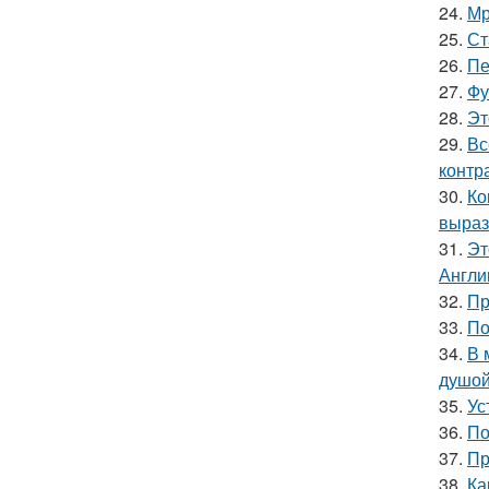
24.
Мр
25.
Ст
26.
Пе
27.
Фу
28.
Эт
29.
Вс
контр
30.
Ко
выраз
31.
Эт
Англи
32.
Пр
33.
По
34.
В 
душой
35.
Ус
36.
По
37.
Пр
38.
Ка