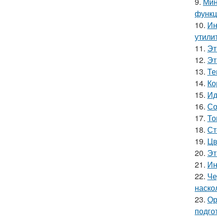
9.
Мин
функц
10.
Ин
утили
11.
Эт
12.
Эт
13.
Те
14.
Ко
15.
Ид
16.
Со
17.
То
18.
Ст
19.
Цв
20.
Эт
21.
Ин
22.
Че
наско
23.
Ор
подго