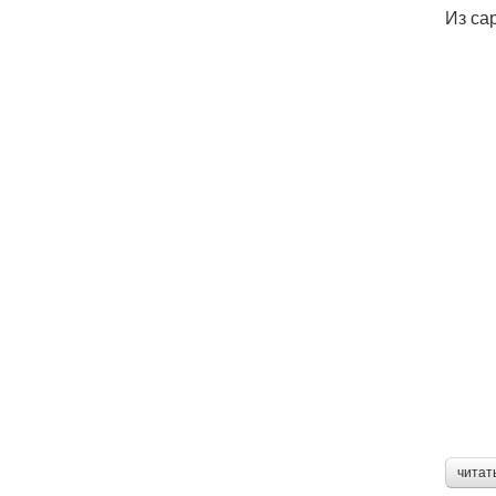
Из са
читат