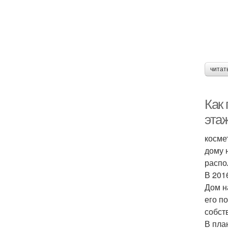
читат
Как 
эта
косме
дому 
распо
В 201
Дом н
его п
собст
В пла