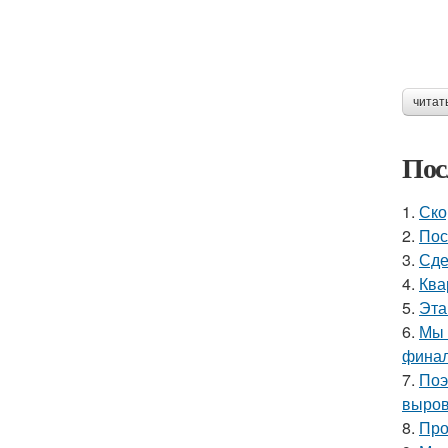
читат
Пос
1.
Ско
2.
Пос
3.
Сде
4.
Ква
5.
Эта
6.
Мы 
финал
7.
Поэ
выров
8.
Про