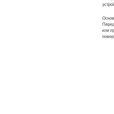
устро
Основ
Перед
или п
повер