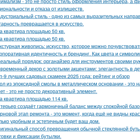
имализм - это не просто стиль оформления интерьера, а ф
иональности и отказа от излишеств.
дустриальный стиль - одно из самых выразительных напра
тарность превращается в искусство.
а квартира площадью 50 кв.
а квартира площадью 50 кв.
кстурная живопись: искусство, которое можно почувствоват
рпоративная идентичность и брендинг. Как цвета и символи
еальный порядок: органайзер для инструментов своими ру
временный декор с золотыми акцентами: элегантность в де
п-9 лучших садовых скамеек 2025 года: рейтинг и обзор
ол из эпоксидной смолы в металлическом основании - это н
ет - это не просто декоративный элемент.
а квартира площадью 114 кв.
терьер создаёт гармоничный баланс между спокойной баз
рновой этап ремонта - это момент, когда ещё не видны кра
лько удобным и эстетичным будет ваш дом.
игинальный способ превращения обычной стеклянной бутыл
товки и фиксации бутылки.