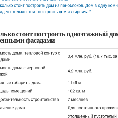
колько стоит построить дом из пеноблоков. Дом в одну ком
идео сколько стоит построить дом из кирпича?
лько стоит построить одноэтажный дом
енными фасадами
мость дома: тепловой контур с
3,4 млн. руб. (18.7 тыс. за
адами
мость дома с черновой
4,2 млн. руб.
лкой
жные габариты дома
11×9 м
щадь помещений
182 кв. м
олжительность строительства
7 месяцев
ачение дома
Для постоянного прожив
Утолщённый пустотелый к