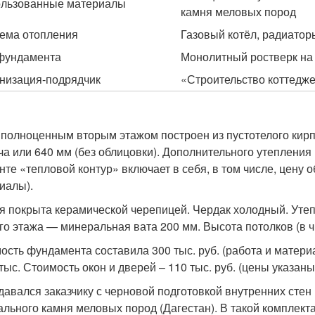
льзованные материалы
камня меловых пород
ема отопления
Газовый котёл, радиатор
фундамента
Монолитный ростверк на
низация-подрядчик
«Строительство коттедже
 полноценным вторым этажом построен из пустотелого кирп
ча или 640 мм (без облицовки). Дополнительного утепления 
нте «тепловой контур» включает в себя, в том числе, цену 
иалы).
я покрыта керамической черепицей. Чердак холодный. Утеп
го этажа — минеральная вата 200 мм. Высота потолков (в чи
ость фундамента составила 300 тыс. руб. (работа и материа
тыс. Стоимость окон и дверей – 110 тыс. руб. (цены указаны
давался заказчику с черновой подготовкой внутренних сте
ального камня меловых пород (Дагестан). В такой комплект