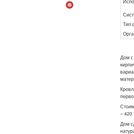
Испо
Сист
Тип 
Орга
Дом с
кирпи
вариа
матер
Кровл
перво
Стоим
– 420 
Дом с
натур