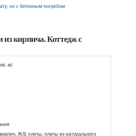
нату, но с бетонным погребом
 из кирпича. Коттедж с
 кв. м)
ания
ирпич, Ж/Б плиты, плиты из натурального