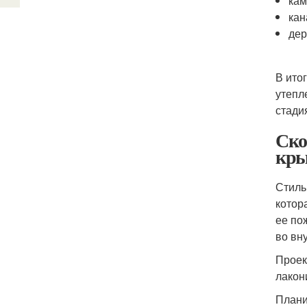
кам
кан
дер
В ито
утепл
стади
Ско
кры
Стиль
котор
ее по
во вн
Проек
лакон
Плани