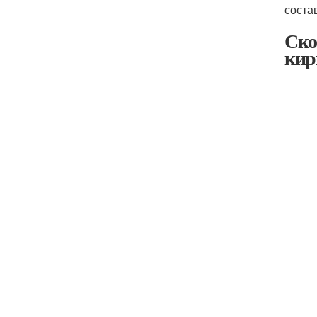
состав
Ско
кир