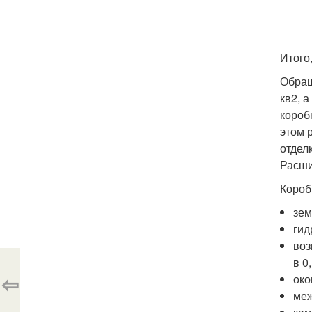
Итого
Обращ
кв2, 
короб
этом 
отдел
Расши
Короб
зем
гид
воз
в 0
⇦
око
меж