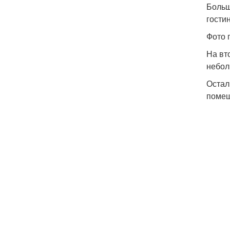
Больш
гости
Фото 
На вт
небол
Остал
помещ