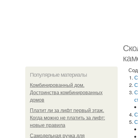
Ско
кам
Сод
Популярные материалы
С
С
Комбинированный дом.
С
Достоинства комбинированных
с
домов
Платит ли за лифт первый этаж.
С
Когда можно не платить за лифт:
С
новые правила
Самодельная ручка для