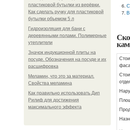
пластиковой бутылки из верёвки.
С
Как сделать ручку для пластиковой
В
бутылки объемом 5 л
Гидроизоляция для бани с
Ско
деревянными полами. Полимерные
кам
утеплители
Значок индукционной плиты на
Стои
посуде. Обозначения на посуде и их
фас
расшифровка
Стои
Меламин, что это за материал.
отде
Свойства меламина
Нару
Как правильно использовать Дип
Пло
Рилиф для достижения
максимального эффекта
Прод
Назн