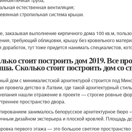
инная/печная труба;
альная естественная вентиляция;
евянная стропильная система крыши.
ге, заказывая выполнение кирпичного дома 100 кв.м, пользо
ения, требующий облицовки, крышу без кровельного материа
я доработок, тут тоже придется нанимать специалистов, ко
лько стоит построить дом 2019. Все про
ша. Сколько стоит построить дом со с
ный дом с минималистской архитектурой строится под Минс
ая провела детство в Латвии, где такой архитектурный сти
желания нашли отражение в проекте — строгие ровные фо
утреннее пространство двора.
тированием занималось белорусское архитектурное бюро «
ичным дизайном экстерьера и плоской кровлей. Площадь до
ровка первого этажа — это большое светлое пространство о