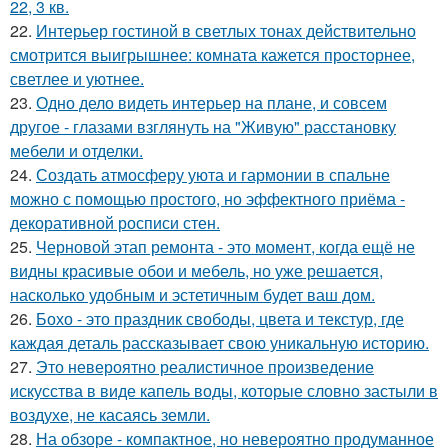
22, 3 кв.
22.
Интерьер гостиной в светлых тонах действительно
смотрится выигрышнее: комната кажется просторнее,
светлее и уютнее.
23.
Одно дело видеть интерьер на плане, и совсем
другое - глазами взглянуть на "Живую" расстановку
мебели и отделки.
24.
Создать атмосферу уюта и гармонии в спальне
можно с помощью простого, но эффектного приёма -
декоративной росписи стен.
25.
Черновой этап ремонта - это момент, когда ещё не
видны красивые обои и мебель, но уже решается,
насколько удобным и эстетичным будет ваш дом.
26.
Бохо - это праздник свободы, цвета и текстур, где
каждая деталь рассказывает свою уникальную историю.
27.
Это невероятно реалистичное произведение
искусства в виде капель воды, которые словно застыли в
воздухе, не касаясь земли.
28.
На обзоре - компактное, но невероятно продуманное