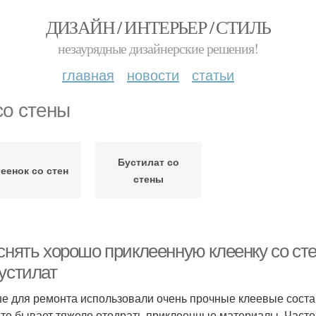
ДИЗАЙН / ИНТЕРЬЕР / СТИЛЬ
незаурядные дизайнерские решения!
главная
новости
статьи
со стены
Бустилат со
еенок со стен
стены
снять хорошо приклеенную клеенку со сте
бустилат
е для ремонта использовали очень прочные клеевые состав
те бывает тяжело отодрать приклеенные материалы. Часто 