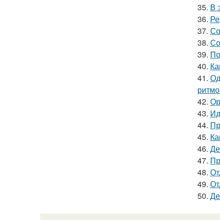
35.
В 
36.
Ре
37.
Со
38.
Со
39.
По
40.
Ка
41.
Од
ритмо
42.
Ор
43.
Ид
44.
Пр
45.
Ка
46.
Де
47.
Пр
48.
От
49.
От
50.
Де