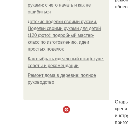
руками: с чего начать и как не
обоев
ошибиться
Детские поделки своими руками.
Поделки своими руками для детей
(120 фото): подробный мастер-
класс по изготовлению, идеи
простых поделок
Как выбрать идеальный шкаф-купе:
советы и рекомендации
Ремонт дома в деревне: полное
руководство
Стары
крепя
инстр
приго