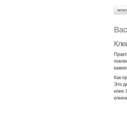
читат
Вас
Кле
Практ
покле
камне
Как п
Это д
клея.
клеен