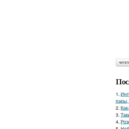
читат
Пос
1.
Инт
пары,
2.
Как
3.
Так
4.
Роз
5.
Неб