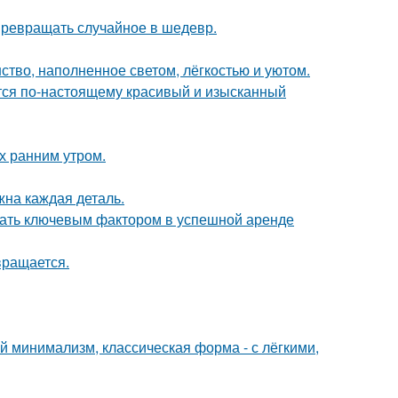
 превращать случайное в шедевр.
ство, наполненное светом, лёгкостью и уютом.
ется по-настоящему красивый и изысканный
ох ранним утром.
жна каждая деталь.
стать ключевым фактором в успешной аренде
вращается.
 минимализм, классическая форма - с лёгкими,