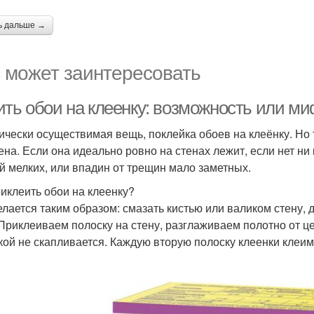
ь дальше →
 может заинтересовать
ить обои на клеенку: возможность или м
ически осуществимая вещь, поклейка обоев на клеёнку. Но 
ена. Если она идеально ровно на стенах лежит, если нет ни 
й мелких, или впадин от трещин мало заметных.
риклеить обои на клеенку?
елается таким образом: смазать кистью или валиком стену, 
 Приклеиваем полоску на стену, разглаживаем полотно от це
кой не скапливается. Каждую вторую полоску клеенки клеи