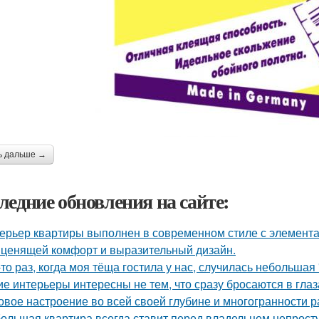
ь дальше →
ледние обновления на сайте:
ерьер квартиры выполнен в современном стиле с элемент
 ценящей комфорт и выразительный дизайн.
-то раз, когда моя тёща гостила у нас, случилась небольшая
ие интерьеры интересны не тем, что сразу бросаются в глаза
овое настроение во всей своей глубине и многогранности р
ольшая квартира всегда ставит перед владельцем непросту