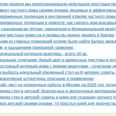
этом проекте мы перепланировали небольшое пространство 
монт частного дома своими руками: дешевые и эффективн
временные тенденции в внутренней отделке частного дома: 
временные тенденции в ремонте: как сделать дом красивы
-скандинавски тёплая, лаконичная и функциональная кварти
кие местные ремесла и промыслы можно увидеть в Кирове
ним из главных пожеланий хозяев было найти баланс межд
м, и ощущением природной гармонии.
игинальный интерьер квартиры - всего 30 кв.
еальное сочетание: белый цвет и древесные текстуры в инт
осторный интерьер дома с яркими акцентами - сочетание лё
к выбрать идеальный обеденный стол на 8 человек: советы
коративная штукатурка: описание и применение
айс-лист на отделочные работы в Москве на 2025 год: полн
делка стен в детской: безопасные и экологичные материал
делка стен в детской: советы и идеи для создания уютного 
кор детской своими руками: 10 простых идей для творчеств