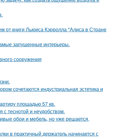
в.
м от книги Льюиса Кэрролла "Алиса в Стране
 самые запущенные интерьеры.
ивного сооружения
зни.
ором сочетаются индустриальная эстетика и
артиру площадью 57 кв.
 с теснотой и неудобством.
сивые обои и мебель, но уже решается,
ки в практичный держатель начинается с