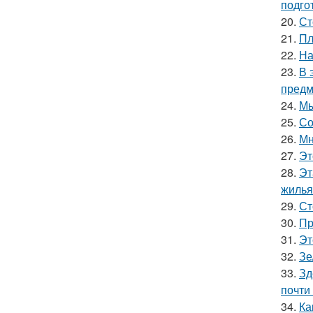
подго
20.
Ст
21.
Пл
22.
На
23.
В 
предм
24.
Мы
25.
Со
26.
Мн
27.
Эт
28.
Эт
жилья
29.
Ст
30.
Пр
31.
Эт
32.
Зе
33.
Зд
почти
34.
Ка