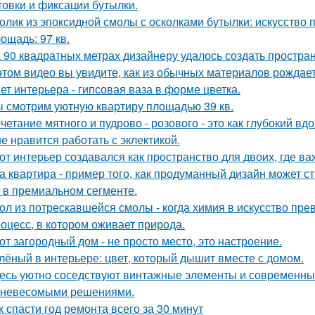
товки и фиксации бутылки.
олик из эпоксидной смолы с осколками бутылки: искусство
ощадь: 97 кв.
 90 квадратных метрах дизайнеру удалось создать простран
этом видео вы увидите, как из обычных материалов рожда
ет интерьера - гипсовая ваза в форме цветка.
 смотрим уютную квартиру площадью 39 кв.
четание мятного и пудрово - розового - это как глубокий вд
е нравится работать с эклектикой.
от интерьер создавался как пространство для двоих, где ва
а квартира - пример того, как продуманный дизайн может 
 в премиальном сегменте.
ол из потрескавшейся смолы - когда химия в искусство пре
оцесс, в котором оживает природа.
от загородный дом - не просто место, это настроение.
лёный в интерьере: цвет, который дышит вместе с домом.
есь уютно соседствуют винтажные элементы и современный
 невесомыми решениями.
к спасти год ремонта всего за 30 минут