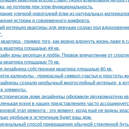
ка, не потеряв при этом функциональность.
дание уличной новогодней ёлки из натуральных материало
мония истории и современного комфорта.
ий интерьер квартиры для девушки создан под вдохновение
".
 квартира - пример того, как можно вдохнуть жизнь даже в
а квартира площадью 49 кв.
зайн зоны ресепшн и лобби. Первое впечатление от спорт
а квартира площадью 70 кв.
я дизайнера собственная квартира площадью 80 кв.
еток календулы - прекрасный символ счастья и простоты жи
зайнеры создали необычный многослойный интерьер, в кот
е элементы.
историческом доме дизайнеры оформили двухкомнатную кв
ленькая кухня в наших представлениях часто ассоциируется
рновой этап ремонта - это момент, когда ещё не видны кра
лько удобным и эстетичным будет ваш дом.
игинальный способ превращения обычной стеклянной бутыл