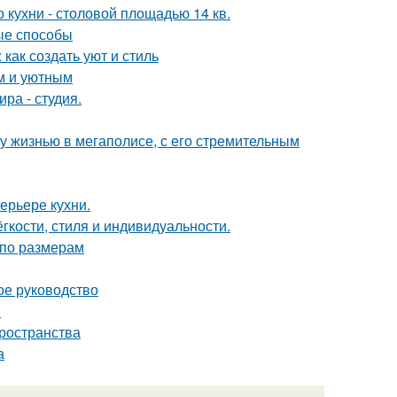
кухни - столовой площадью 14 кв.
ые способы
как создать уют и стиль
м и уютным
ра - студия.
у жизнью в мегаполисе, с его стремительным
ерьере кухни.
гкости, стиля и индивидуальности.
 по размерам
ое руководство
ы
пространства
а