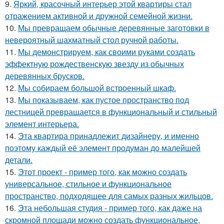
9.
Яркий, красочный интерьер этой квартиры стал
отражением активной и дружной семейной жизни.
10.
Мы превращаем обычные деревянные заготовки в
невероятный шахматный стол ручной работы.
11.
Мы демонстрируем, как своими руками создать
эффектную рождественскую звезду из обычных
деревянных брусков.
12.
Мы собираем большой встроенный шкаф.
13.
Мы показываем, как пустое пространство под
лестницей превращается в функциональный и стильный
элемент интерьера.
14.
Эта квартира принадлежит дизайнеру, и именно
поэтому каждый её элемент продуман до малейшей
детали.
15.
Этот проект - пример того, как можно создать
универсальное, стильное и функциональное
пространство, подходящее для самых разных жильцов.
16.
Эта небольшая студия - пример того, как даже на
скромной площади можно создать функциональное,