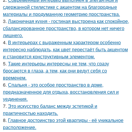
сдержанной стилистике с акцентом на благородные
материалы и продуманную геометрию пространства.
3.
Лаконичная кухня - гостиная выстроена как спокойное,
сбалансированное пространство, в котором нет ничего
лишнего.
4.
В интерьерах с выраженным характером особенно
интересно наблюдать, как цвет перестаёт быть акцентом
и становится конструктивным элементом.
5.
Такие интерьеры интересны не тем, что сразу
бросаются в глаза, а тем, как они ведут себя со
временем.
6.
Спальня - это особое пространство в доме,
предназначенное для отдыха, восстановления сил и
уединения.
7.
Это искусство баланс между эстетикой и
практичностью находить.
8.
Главное достоинство этой квартиры - её уникальное
расположение.