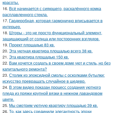
красоты.
16.
Всё начинается с сияющего, раскалённого комка
расплавленного стекла.
17.
Гардеробная, которая гармонично вписывается в
интерьер.
18.
Шторы - это не просто функциональный элемент,
защищающий от солнца или посторонних взглядов.
19.
Проект площадью 83 кв.
20.
Эта уютная квартира площадью всего 38 кв.
21.
Эта квартира площадью 150 кв.
22.
Вам хочется создать в своем доме уют и стиль, но без
капитального ремонта?
23.
Столик из эпоксидной смолы с осколками бутылки:
искусство превращать случайное в шедевр.
24.
В этом видео показан процесс создания уютного
пледа из пряжи крупной вязки в нежном лавандовом
цвете.
25.
Мы смотрим уютную квартиру площадью 39 кв.
26.
То, как здесь соединили элегантность эпохи