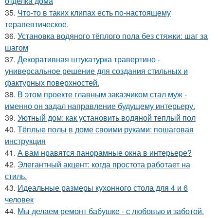
отделка дома
35.
Что-то в таких клипах есть по-настоящему
терапевтическое.
36.
Установка водяного тёплого пола без стяжки: шаг за
шагом
37.
Декоративная штукатурка травертино -
универсальное решение для создания стильных и
фактурных поверхностей.
38.
В этом проекте главным заказчиком стал муж -
именно он задал направление будущему интерьеру.
39.
Уютный дом: как установить водяной теплый пол
40.
Тёплые полы в доме своими руками: пошаговая
инструкция
41.
А вам нравятся панорамные окна в интерьере?
42.
Элегантный акцент: когда простота работает на
стиль.
43.
Идеальные размеры кухонного стола для 4 и 6
человек
44.
Мы делаем ремонт бабушке - с любовью и заботой.