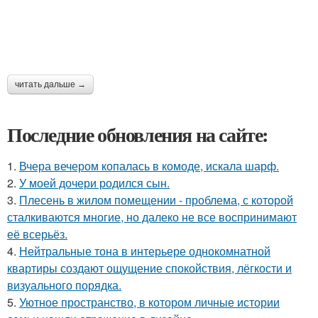
читать дальше →
Последние обновления на сайте:
1.
Вчера вечером копалась в комоде, искала шарф.
2.
У моей дочери родился сын.
3.
Плесень в жилом помещении - проблема, с которой
сталкиваются многие, но далеко не все воспринимают
её всерьёз.
4.
Нейтральные тона в интерьере однокомнатной
квартиры создают ощущение спокойствия, лёгкости и
визуального порядка.
5.
Уютное пространство, в котором личные истории