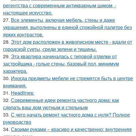
регентства с современным антикварным шиком, -
настоящее искусство.
27.
Все элементы, включая мебель, стены и даже
украшения, выполнены в единой спокойной палитре без
ярких контрастов.
28.
Этот дом расположен в живописном месте - вдали от
городской суеты, среди зелени и тишины.
29.
Эта квартира начиналась с типовой отделки от
застройщика - голые стены, базовый пол, минимум
характера.
30.
Иногда предметы мебели не стремятся быть в центре
внимания.
31.
Headlines:
32.
Современные идеи ремонта частного дома: как
сделать ваш дом уютным и стильным
33.
С чего начать ремонт частного дома с нуля? Полное
руководство
34.
Своими руками – красиво и качественно: внутренняя