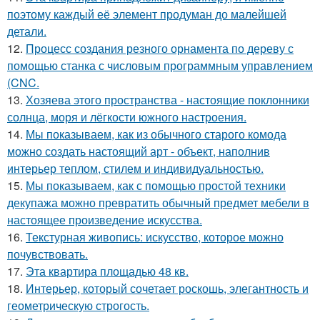
поэтому каждый её элемент продуман до малейшей
детали.
12.
Процесс создания резного орнамента по дереву с
помощью станка с числовым программным управлением
(CNC.
13.
Хозяева этого пространства - настоящие поклонники
солнца, моря и лёгкости южного настроения.
14.
Мы показываем, как из обычного старого комода
можно создать настоящий арт - объект, наполнив
интерьер теплом, стилем и индивидуальностью.
15.
Мы показываем, как с помощью простой техники
декупажа можно превратить обычный предмет мебели в
настоящее произведение искусства.
16.
Текстурная живопись: искусство, которое можно
почувствовать.
17.
Эта квартира площадью 48 кв.
18.
Интерьер, который сочетает роскошь, элегантность и
геометрическую строгость.