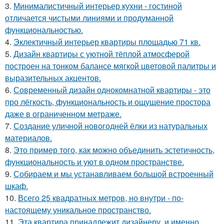
3.
Минималистичный интерьер кухни - гостиной
отличается чистыми линиями и продуманной
функциональностью.
4.
Эклектичный интерьер квартиры площадью 71 кв.
5.
Дизайн квартиры с уютной тёплой атмосферой
построен на тонком балансе мягкой цветовой палитры и
выразительных акцентов.
6.
Современный дизайн однокомнатной квартиры - это
про лёгкость, функциональность и ощущение простора
даже в ограниченном метраже.
7.
Создание уличной новогодней ёлки из натуральных
материалов.
8.
Это пример того, как можно объединить эстетичность,
функциональность и уют в одном пространстве.
9.
Собираем и мы устанавливаем большой встроенный
шкаф.
10.
Всего 25 квадратных метров, но внутри - по-
настоящему уникальное пространство.
11.
Эта квартира принадлежит дизайнеру, и именно