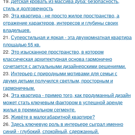
19.
Детская кровать из массива дуба: безопасность,
стиль и долговечность
20.
Эта квартира - не просто жилое пространство, а
отражение характеров, интересов и глубины своих
владельцев.
21.
Суперстильная и яркая - эта двухкомнатная квартира
площадью 55 кв.
22.
Это изысканное пространство, в котором
классическая архитектурная основа гармонично
сочетается с актуальными дизайнерскими решениями.
23.
Интерьер с природными мотивами для семьи с
двумя детьми получился светлым, просторным и
гармоничным.
24.
Эта квартира - пример того, как продуманный дизайн
может стать ключевым фактором в успешной аренде
жилья в премиальном сегменте.
25.
Живёте в малогабаритной квартире?
26.
Здесь ключевую роль в интерьере сыграл именно
синий - глубокий, спокойный, сдержанный.