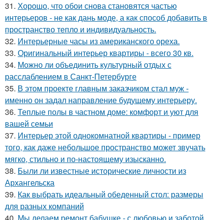
31.
Хорошо, что обои снова становятся частью
интерьеров - не как дань моде, а как способ добавить в
пространство тепло и индивидуальность.
32.
Интерьерные часы из американского ореха.
33.
Оригинальный интерьер квартиры - всего 30 кв.
34.
Можно ли объединить культурный отдых с
расслаблением в Санкт-Петербурге
35.
В этом проекте главным заказчиком стал муж -
именно он задал направление будущему интерьеру.
36.
Теплые полы в частном доме: комфорт и уют для
вашей семьи
37.
Интерьер этой однокомнатной квартиры - пример
того, как даже небольшое пространство может звучать
мягко, стильно и по-настоящему изысканно.
38.
Были ли известные исторические личности из
Архангельска
39.
Как выбрать идеальный обеденный стол: размеры
для разных компаний
40.
Мы делаем ремонт бабушке - с любовью и заботой.