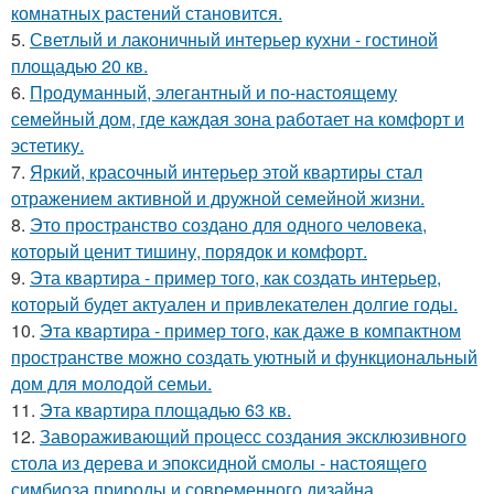
комнатных растений становится.
5.
Светлый и лаконичный интерьер кухни - гостиной
площадью 20 кв.
6.
Продуманный, элегантный и по-настоящему
семейный дом, где каждая зона работает на комфорт и
эстетику.
7.
Яркий, красочный интерьер этой квартиры стал
отражением активной и дружной семейной жизни.
8.
Это пространство создано для одного человека,
который ценит тишину, порядок и комфорт.
9.
Эта квартира - пример того, как создать интерьер,
который будет актуален и привлекателен долгие годы.
10.
Эта квартира - пример того, как даже в компактном
пространстве можно создать уютный и функциональный
дом для молодой семьи.
11.
Эта квартира площадью 63 кв.
12.
Завораживающий процесс создания эксклюзивного
стола из дерева и эпоксидной смолы - настоящего
симбиоза природы и современного дизайна.