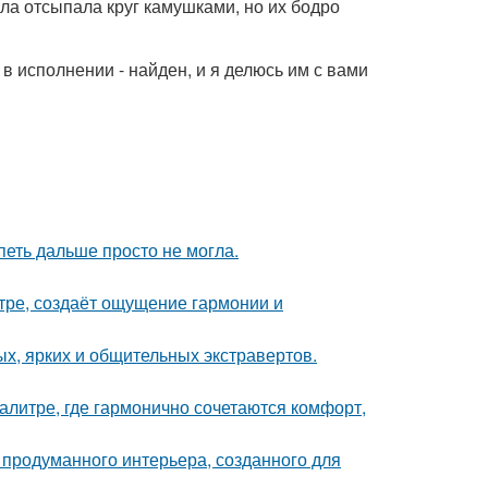
ала отсыпала круг камушками, но их бодро
в исполнении - найден, и я делюсь им с вами
петь дальше просто не могла.
тре, создаёт ощущение гармонии и
х, ярких и общительных экстравертов.
литре, где гармонично сочетаются комфорт,
 продуманного интерьера, созданного для