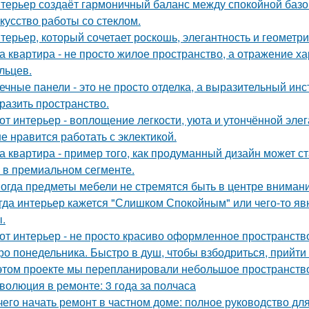
терьер создаёт гармоничный баланс между спокойной баз
кусство работы со стеклом.
терьер, который сочетает роскошь, элегантность и геометри
а квартира - не просто жилое пространство, а отражение х
льцев.
ечные панели - это не просто отделка, а выразительный ин
разить пространство.
от интерьер - воплощение легкости, уюта и утончённой элег
е нравится работать с эклектикой.
а квартира - пример того, как продуманный дизайн может 
 в премиальном сегменте.
огда предметы мебели не стремятся быть в центре внимани
гда интерьер кажется "Слишком Спокойным" или чего-то явн
.
от интерьер - не просто красиво оформленное пространств
ро понедельника. Быстро в душ, чтобы взбодриться, прийти 
этом проекте мы перепланировали небольшое пространство 
волюция в ремонте: 3 года за полчаса
чего начать ремонт в частном доме: полное руководство д