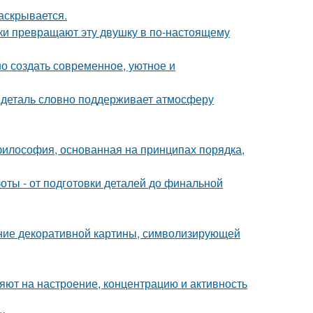
аскрывается.
и превращают эту двушку в по-настоящему
о создать современное, уютное и
я деталь словно поддерживает атмосферу
философия, основанная на принципах порядка,
ты - от подготовки деталей до финальной
ние декоративной картины, символизирующей
яют на настроение, концентрацию и активность