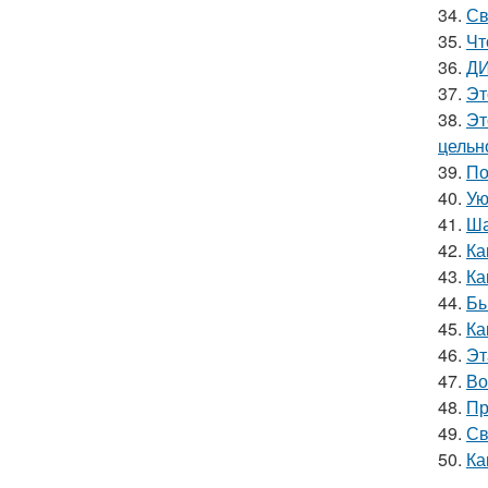
34.
Св
35.
Чт
36.
ДИ
37.
Эт
38.
Эт
цельн
39.
По
40.
Ую
41.
Ша
42.
Ка
43.
Ка
44.
Бы
45.
Ка
46.
Эт
47.
Во
48.
Пр
49.
Св
50.
Ка