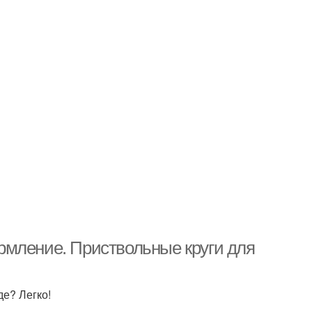
рмление. Приствольные круги для
де? Легко!