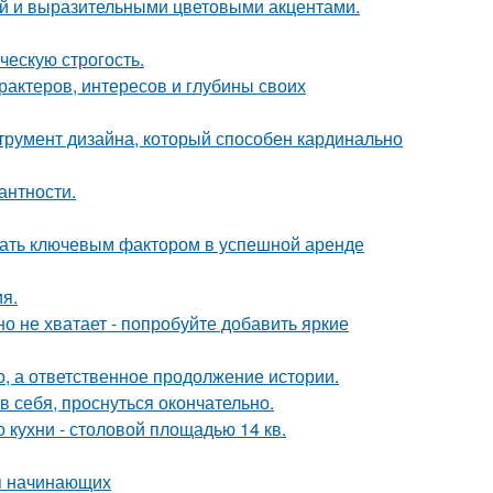
ой и выразительными цветовыми акцентами.
ческую строгость.
арактеров, интересов и глубины своих
струмент дизайна, который способен кардинально
антности.
стать ключевым фактором в успешной аренде
я.
о не хватает - попробуйте добавить яркие
о, а ответственное продолжение истории.
в себя, проснуться окончательно.
кухни - столовой площадью 14 кв.
ля начинающих