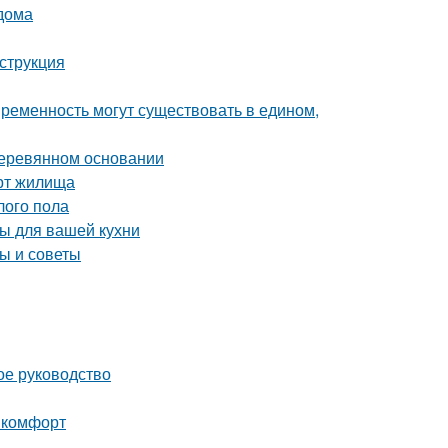
 дома
струкция
овременность могут существовать в едином,
деревянном основании
рт жилища
лого пола
ы для вашей кухни
ы и советы
ое руководство
и комфорт