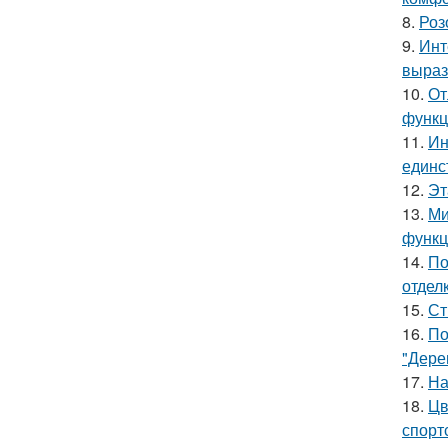
8.
Роз
9.
Инт
выраз
10.
От
функц
11.
Ин
единс
12.
Эт
13.
Ми
функц
14.
По
отделк
15.
Ст
16.
По
"Дере
17.
На
18.
Цв
спорт