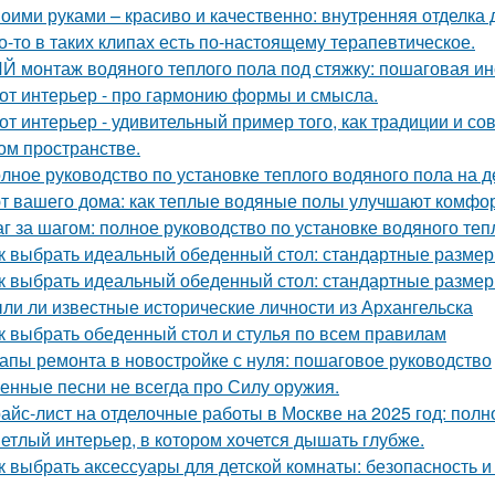
оими руками – красиво и качественно: внутренняя отделка
о-то в таких клипах есть по-настоящему терапевтическое.
Й монтаж водяного теплого пола под стяжку: пошаговая ин
от интерьер - про гармонию формы и смысла.
от интерьер - удивительный пример того, как традиции и с
ом пространстве.
лное руководство по установке теплого водяного пола на 
т вашего дома: как теплые водяные полы улучшают комфо
г за шагом: полное руководство по установке водяного теп
к выбрать идеальный обеденный стол: стандартные размер
к выбрать идеальный обеденный стол: стандартные размер
ли ли известные исторические личности из Архангельска
к выбрать обеденный стол и стулья по всем правилам
апы ремонта в новостройке с нуля: пошаговое руководство
енные песни не всегда про Силу оружия.
айс-лист на отделочные работы в Москве на 2025 год: полн
етлый интерьер, в котором хочется дышать глубже.
к выбрать аксессуары для детской комнаты: безопасность 