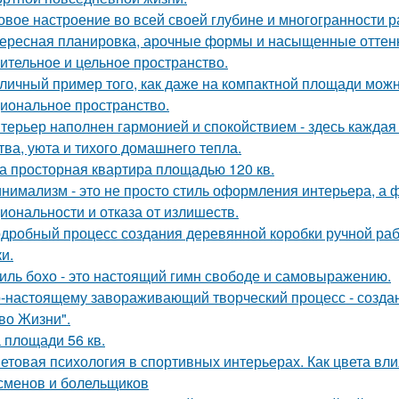
овое настроение во всей своей глубине и многогранности р
ересная планировка, арочные формы и насыщенные оттенк
ительное и цельное пространство.
личный пример того, как даже на компактной площади можн
иональное пространство.
терьер наполнен гармонией и спокойствием - здесь кажда
тва, уюта и тихого домашнего тепла.
а просторная квартира площадью 120 кв.
нимализм - это не просто стиль оформления интерьера, а 
иональности и отказа от излишеств.
дробный процесс создания деревянной коробки ручной рабо
и.
иль бохо - это настоящий гимн свободе и самовыражению.
-настоящему завораживающий творческий процесс - созда
во Жизни".
 площади 56 кв.
етовая психология в спортивных интерьерах. Как цвета вли
сменов и болельщиков