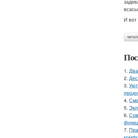
задев
всасы
И вот
читат
Пос
1.
Два
2.
Дес
3.
Уют
проду
4.
Сме
5.
Экл
6.
Сов
функц
7.
Пра
комфо