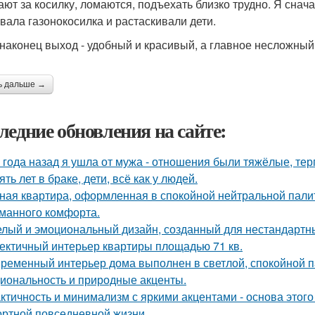
ают за косилку, ломаются, подъехать близко трудно. Я снач
вала газонокосилка и растаскивали дети.
 наконец выход - удобный и красивый, а главное несложный 
ь дальше →
ледние обновления на сайте:
 года назад я ушла от мужа - отношения были тяжёлые, тер
ять лет в браке, дети, всё как у людей.
ная квартира, оформленная в спокойной нейтральной пали
манного комфорта.
лый и эмоциональный дизайн, созданный для нестандартны
ектичный интерьер квартиры площадью 71 кв.
ременный интерьер дома выполнен в светлой, спокойной па
иональность и природные акценты.
ктичность и минимализм с яркими акцентами - основа этого
ртной повседневной жизни.