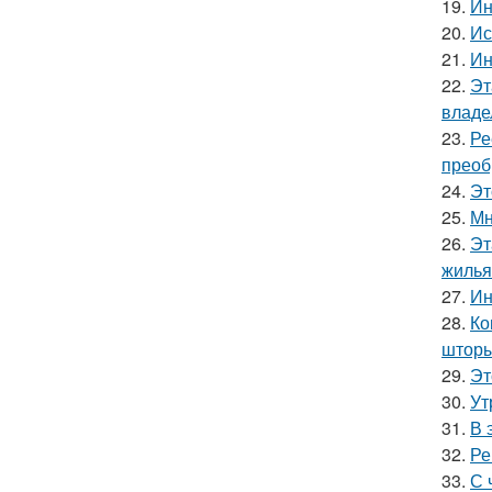
19.
Ин
20.
Ис
21.
Ин
22.
Эт
владе
23.
Ре
преоб
24.
Эт
25.
Мн
26.
Эт
жилья
27.
Ин
28.
Ко
шторы
29.
Эт
30.
Ут
31.
В 
32.
Ре
33.
С 