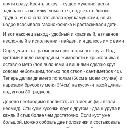
почти сразу. Косить вокруг - сущее мучение, ветки
задевают за косилку, ломаются, подъехать близко
трудно. Я сначала отсыпала круг камушками, но их
бодро всасывала газонокосилка и растаскивали дети.
И вот наконец выход - удобный и красивый, а главное
несложный в исполнении - найден, и я делюсь им с вами
Определитесь с размером приствольного круга. Под
кустами вроде смородины, жимолости и крыжовника я
оставлю метр (под яблонями и вишнями сделаю круг
совсем небольшим, только под ствол - сантиметров 40).
Теперь делим диаметр пополам (50см в моем случае), и
нарезаем брусок (у меня 3*4см) на кусочки такой длины
под углом 30 градусов.
Дерево необходимо пропитать от гниения (мы взяли
неомид). Стыкуем кусочки друг с другом - два шурупа в
каждый стык более чем достаточно. Если куст уже
большой, можно собрать две половинки и состыковать