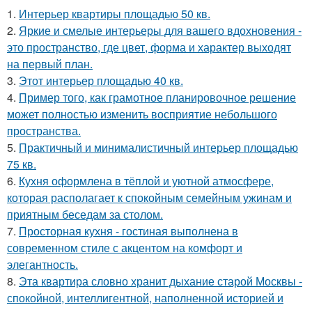
1.
Интерьер квартиры площадью 50 кв.
2.
Яркие и смелые интерьеры для вашего вдохновения -
это пространство, где цвет, форма и характер выходят
на первый план.
3.
Этот интерьер площадью 40 кв.
4.
Пример того, как грамотное планировочное решение
может полностью изменить восприятие небольшого
пространства.
5.
Практичный и минималистичный интерьер площадью
75 кв.
6.
Кухня оформлена в тёплой и уютной атмосфере,
которая располагает к спокойным семейным ужинам и
приятным беседам за столом.
7.
Просторная кухня - гостиная выполнена в
современном стиле с акцентом на комфорт и
элегантность.
8.
Эта квартира словно хранит дыхание старой Москвы -
спокойной, интеллигентной, наполненной историей и