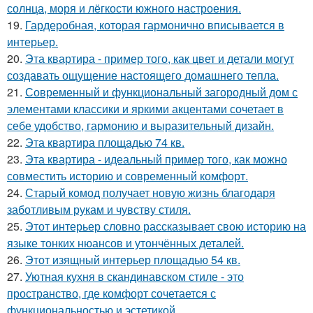
солнца, моря и лёгкости южного настроения.
19.
Гардеробная, которая гармонично вписывается в
интерьер.
20.
Эта квартира - пример того, как цвет и детали могут
создавать ощущение настоящего домашнего тепла.
21.
Современный и функциональный загородный дом с
элементами классики и яркими акцентами сочетает в
себе удобство, гармонию и выразительный дизайн.
22.
Эта квартира площадью 74 кв.
23.
Эта квартира - идеальный пример того, как можно
совместить историю и современный комфорт.
24.
Старый комод получает новую жизнь благодаря
заботливым рукам и чувству стиля.
25.
Этот интерьер словно рассказывает свою историю на
языке тонких нюансов и утончённых деталей.
26.
Этот изящный интерьер площадью 54 кв.
27.
Уютная кухня в скандинавском стиле - это
пространство, где комфорт сочетается с
функциональностью и эстетикой.