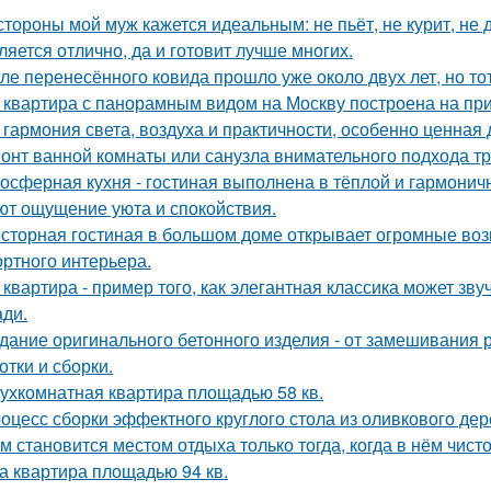
стороны мой муж кажется идеальным: не пьёт, не курит, не 
ляется отлично, да и готовит лучше многих.
ле перенесённого ковида прошло уже около двух лет, но тот
 квартира с панорамным видом на Москву построена на при
 гармония света, воздуха и практичности, особенно ценная
онт ванной комнаты или санузла внимательного подхода тр
осферная кухня - гостиная выполнена в тёплой и гармоничн
ют ощущение уюта и спокойствия.
сторная гостиная в большом доме открывает огромные воз
ртного интерьера.
 квартира - пример того, как элегантная классика может зв
ди.
дание оригинального бетонного изделия - от замешивания
отки и сборки.
ухкомнатная квартира площадью 58 кв.
оцесс сборки эффектного круглого стола из оливкового де
м становится местом отдыха только тогда, когда в нём чисто
а квартира площадью 94 кв.