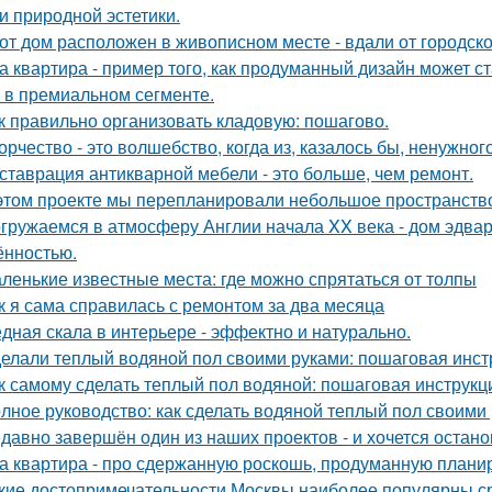
 и природной эстетики.
от дом расположен в живописном месте - вдали от городско
а квартира - пример того, как продуманный дизайн может 
 в премиальном сегменте.
к правильно организовать кладовую: пошагово.
орчество - это волшебство, когда из, казалось бы, ненужно
ставрация антикварной мебели - это больше, чем ремонт.
этом проекте мы перепланировали небольшое пространство 
гружаемся в атмосферу Англии начала XX века - дом эдва
ённостью.
ленькие известные места: где можно спрятаться от толпы
к я сама справилась с ремонтом за два месяца
дная скала в интерьере - эффектно и натурально.
елали теплый водяной пол своими руками: пошаговая инст
к самому сделать теплый пол водяной: пошаговая инструкц
лное руководство: как сделать водяной теплый пол своими
давно завершён один из наших проектов - и хочется остано
а квартира - про сдержанную роскошь, продуманную планиро
кие достопримечательности Москвы наиболее популярны с