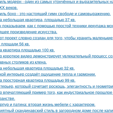
иль модерн - один из самых утончённых и выразительных 
 XX веков.
иль бохо - это настоящий гимн свободе и самовыражению.
а небольшая квартира, площадью 37 кв.
 показываем, как с помощью простой техники декупажа мо
ящее произведение искусства.
от проект словно создан для того, чтобы хранить маленьк
 площади 56 кв.
а квартира площадью 100 кв.
о короткое видео демонстрирует увлекательный процесс со
авных столиков из клена.
а небольшая квартира площадью 32 кв.
кой интерьер создаёт ощущение тепла и гармонии.
а просторная квартира площадью 99 кв.
терьер, который сочетает роскошь, элегантность и геометри
о впечатляющий пример того, как индустриальное прошлое
ранстве.
рпур и патина: вторая жизнь мебели с характером.
иятный скандинавский стиль в загородном доме после капит