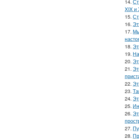
14.
Ст
XIX и
15.
Ст
16.
Эт
17.
Мы
насто
18.
Эт
19.
На
20.
Эт
21.
Эт
прист
22.
Эт
23.
Та
24.
Эт
25.
Ин
26.
Эт
прост
27.
Пу
28.
Пр