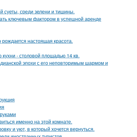
й суеты, среди зелени и тишины.
стать ключевым фактором в успешной аренде
го рождается настоящая красота.
кухни - столовой площадью 14 кв.
рдианской эпохи с его неповторимым шармом и
рукция
ия
 руками
виться именно на этой комнате.
вку и уют, в который хочется вернуться.
реди иностранных туристов