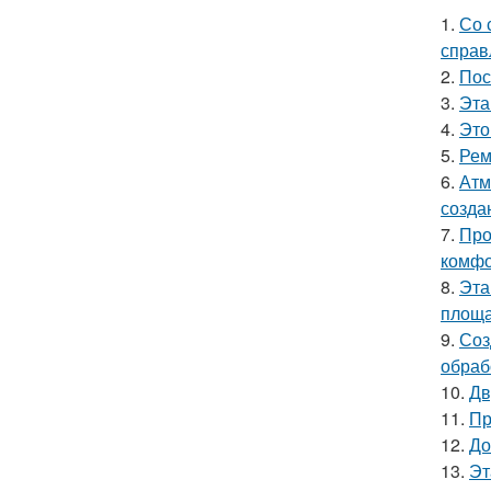
1.
Со 
справ
2.
Пос
3.
Эта
4.
Это
5.
Рем
6.
Атм
созда
7.
Про
комфо
8.
Эта
площа
9.
Соз
обраб
10.
Дв
11.
Пр
12.
До
13.
Эт