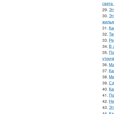
света
29.
Эт
30.
Эт
жилья
31.
Ка
32.
Тв
33.
Ре
34.
В 
35.
По
утонч
36.
Ма
37.
Ка
38.
Ме
39.
Сд
40.
Ка
41.
По
42.
Не
43.
Эт
44.
Ка