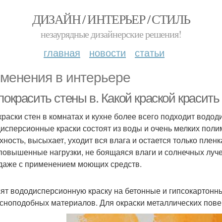
ДИЗАЙН / ИНТЕРЬЕР / СТИЛЬ
незаурядные дизайнерские решения!
главная
новости
статьи
менения в интерьере
покрасить стены в. Какой краской красить
краски стен в комнатах и кухне более всего подходит водод
исперсионные краски состоят из воды и очень мелких полим
хность, высыхает, уходит вся влага и остается только пл
повышенные нагрузки, не боящаяся влаги и солнечных луч
даже с применением моющих средств.
ят вододисперсионную краску на бетонные и гипсокартонны
сноподобных материалов. Для окраски металлических повер