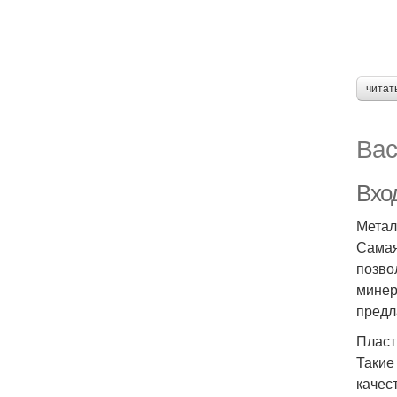
читат
Вас
Вхо
Метал
Самая
позво
минер
предл
Пласт
Такие
качес