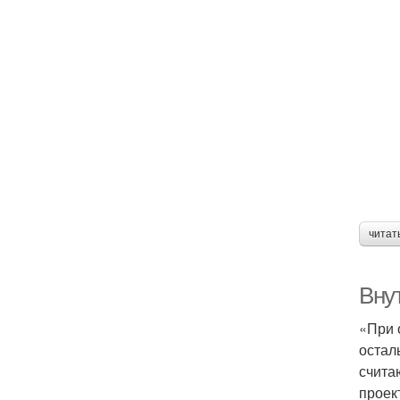
читат
Вну
«При 
остал
счита
проек