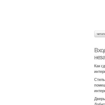
читат
Вхо
нез
Как с
интер
Стиль
помещ
интер
Дверь
Добит