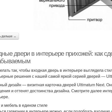
ь дальше →
дные двери в интерьере прихожей: как сд
абываемым
делать так, чтобы входная дверь в интерьере выглядела сти
ьерные решения с нашей самой яркой серией дверей ― Ulti
ный дизайн — визитная карточка дверей Ultimatum Next. О
ения и оттенят достоинства дизайна. Смотрите далее инте
ьере.
 и мебель в едином стиле
ься гармонии в интерьере можно, если подобрать входную д