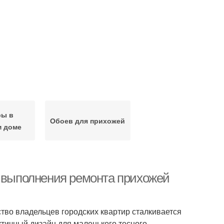
ры в
Обоев для прихожей
м доме
и выполнения ремонта прихожей
тво владельцев городских квартир сталкивается
ктичный дизайн для маленького тесного