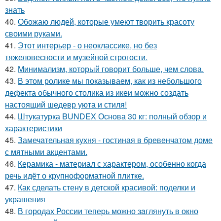
знать
40.
Обожаю людей, которые умеют творить красоту
своими руками.
41.
Этот интерьер - о неоклассике, но без
тяжеловесности и музейной строгости.
42.
Минимализм, который говорит больше, чем слова.
43.
В этом ролике мы показываем, как из небольшого
дефекта обычного столика из икеи можно создать
настоящий шедевр уюта и стиля!
44.
Штукатурка BUNDEX Основа 30 кг: полный обзор и
характеристики
45.
Замечательная кухня - гостиная в бревенчатом доме
с мятными акцентами.
46.
Керамика - материал с характером, особенно когда
речь идёт о крупноформатной плитке.
47.
Как сделать стену в детской красивой: поделки и
украшения
48.
В городах России тепеpь можно зaглянуть в окно