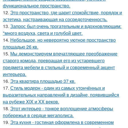
функциональное пространство.
12.
Это пространство, где царит спокойствие, порядок и
эстетика, настраивающая на сосредоточенность.
13.
Запрос был очень трогательным и вдохновляющим:
"много воздуха, света и голубой цвет.
14.
Небольшое, но невероятно уютное пространство
площадью 26 кв.
15.
Мы демонстрируем впечатляющее преображение
старого комода, превращая его из устаревшего
предмета мебели в стильный и современный акцент
интерьера.
16.
Эта квартира площадью 37 кв.
17.
Стиль модерн - один из самых утончённых и
выразительных направлений в дизайне, появившийся
на рубеже XIX и XX веков.
18.
Этот интерьер - тонкое воплощение атмосферы
побережья в сердце мегаполиса.
19.
Эта кухня - гостиная оформлена в современном