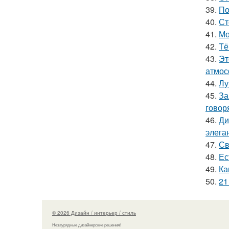
39.
По
40.
Ст
41.
Мо
42.
Тё
43.
Эт
атмос
44.
Лу
45.
За
говор
46.
Ди
элега
47.
Св
48.
Ес
49.
Ка
50.
21
© 2026 Дизайн / интерьер / стиль
Незаурядные дизайнерские решения!