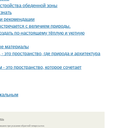
устройства обеденной зоны
 знать
 и рекомендации
встречается с величием природы.
создать по-настоящему тёплую и уютную
ные материалы
 это пространство, где природа и архитектура
- это пространство, которое сочетает
икальным
язь
решено при указании обратной гиперссылки.