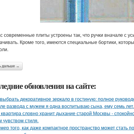
с современные плиты устроены так, что ручки вначале с у
ачивать. Кроме того, имеются специальные бортики, которы
юли.
ь дальше →
ледние обновления на сайте:
 выбрать декоративное зеркало в гостиную: полное руково
ле развода с мужем я одна воспитываю сына, ему семь лет
 квартира словно хранит дыхание старой Москвы - спокойно
м чувством стиля.
мер того, как даже компактное пространство может стать 