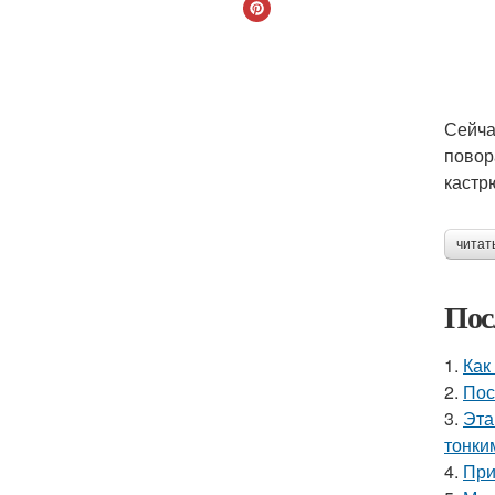
Сейча
повор
кастр
читат
Пос
1.
Как
2.
Пос
3.
Эта
тонки
4.
При