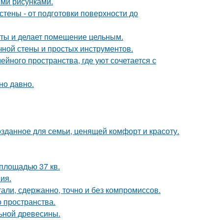
ми рисунками.
тены - от подготовки поверхности до
меты и делает помещение цельным.
чной стены и простых инструментов.
йного пространства, где уют сочетается с
но давно.
озданное для семьи, ценящей комфорт и красоту.
площадью 37 кв.
ия.
али, сдержанно, точно и без компромиссов.
о пространства.
льной древесины.