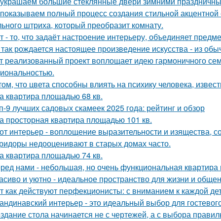
украшаем большие стеклянные двери зимними праздничны
показываем полный процесс создания стильной акцентной с
ьного штриха, который преобразит комнату.
т - то, что задаёт настроение интерьеру, объединяет пред
 так рождается настоящее произведение искусства - из обы
т реализованный проект воплощает идею гармоничного семе
иональностью.
том, что цвета способны влиять на психику человека, извест
а квартира площадью 68 кв.
п-9 лучших садовых скамеек 2025 года: рейтинг и обзор
а просторная квартира площадью 101 кв.
от интерьер - воплощение выразительности и изящества, с
ридоры недооценивают в старых домах часто.
а квартира площадью 74 кв.
ред нами - небольшая, но очень функциональная квартира 
асиво и уютно - идеальное пространство для жизни и общен
т как действуют перфекционисты: с вниманием к каждой дет
андинавский интерьер - это идеальный выбор для гостевог
здание стола начинается не с чертежей, а с выбора прави