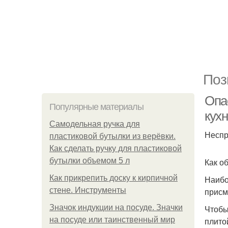
Поз
Опас
Популярные материалы
кух
Самодельная ручка для
Неспр
пластиковой бутылки из верёвки.
Как сделать ручку для пластиковой
бутылки объемом 5 л
Как о
Как прикрепить доску к кирпичной
Наибо
стене. Инструменты
присм
Значок индукции на посуде. Значки
Чтобы
на посуде или таинственный мир
плито