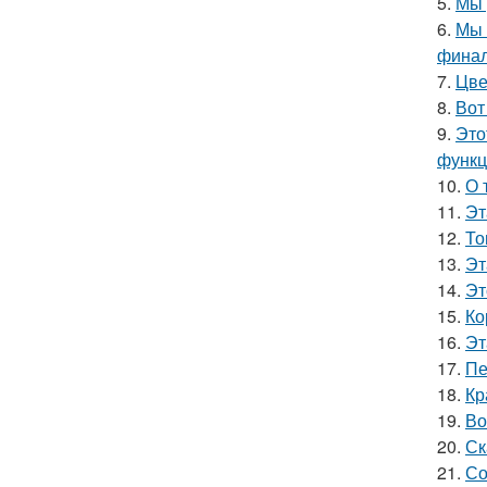
5.
Мы 
6.
Мы 
финал
7.
Цве
8.
Вот
9.
Это
функц
10.
О 
11.
Эт
12.
То
13.
Эт
14.
Эт
15.
Ко
16.
Эт
17.
Пе
18.
Кр
19.
Во
20.
Ск
21.
Со