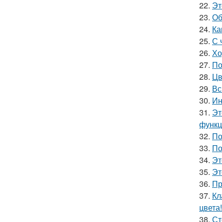
22.
Эт
23.
Об
24.
Ка
25.
С 
26.
Хо
27.
По
28.
Цв
29.
Вс
30.
Ин
31.
Эт
функц
32.
По
33.
По
34.
Эт
35.
Эт
36.
Пр
37.
Кл
цвета!
38.
Ст