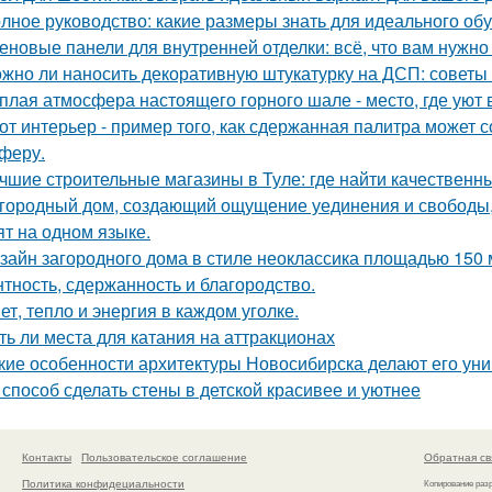
лное руководство: какие размеры знать для идеального об
еновые панели для внутренней отделки: всё, что вам нужно
жно ли наносить декоративную штукатурку на ДСП: советы
плая атмосфера настоящего горного шале - место, где уют 
от интерьер - пример того, как сдержанная палитра может 
феру.
чшие строительные магазины в Туле: где найти качествен
городный дом, создающий ощущение уединения и свободы, -
ят на одном языке.
зайн загородного дома в стиле неоклассика площадью 150 м 
нтность, сдержанность и благородство.
ет, тепло и энергия в каждом уголке.
ть ли места для катания на аттракционах
кие особенности архитектуры Новосибирска делают его ун
 способ сделать стены в детской красивее и уютнее
Контакты
Пользовательское соглашение
Обратная св
Политика конфидециальности
Копирование раз