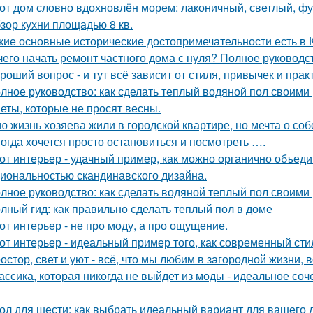
от дом словно вдохновлён морем: лаконичный, светлый, фу
зор кухни площадью 8 кв.
кие основные исторические достопримечательности есть в 
чего начать ремонт частного дома с нуля? Полное руководс
роший вопрос - и тут всё зависит от стиля, привычек и прак
лное руководство: как сделать теплый водяной пол своими
еты, которые не просят весны.
ю жизнь хозяева жили в городской квартире, но мечта о со
огда хочется просто остановиться и посмотреть ….
от интерьер - удачный пример, как можно органично объед
иональностью скандинавского дизайна.
лное руководство: как сделать водяной теплый пол своими
лный гид: как правильно сделать теплый пол в доме
от интерьер - не про моду, а про ощущение.
от интерьер - идеальный пример того, как современный ст
остор, свет и уют - всё, что мы любим в загородной жизни, 
ассика, которая никогда не выйдет из моды - идеальное соч
ол для шести: как выбрать идеальный вариант для вашего 