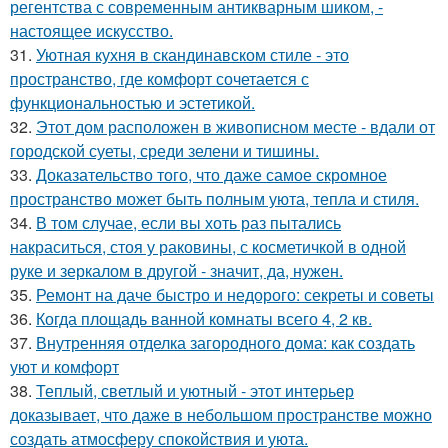
регентства с современным антикварным шиком, -
настоящее искусство.
31.
Уютная кухня в скандинавском стиле - это
пространство, где комфорт сочетается с
функциональностью и эстетикой.
32.
Этот дом расположен в живописном месте - вдали от
городской суеты, среди зелени и тишины.
33.
Доказательство того, что даже самое скромное
пространство может быть полным уюта, тепла и стиля.
34.
В том случае, если вы хоть раз пытались
накраситься, стоя у раковины, с косметичкой в одной
руке и зеркалом в другой - значит, да, нужен.
35.
Ремонт на даче быстро и недорого: секреты и советы
36.
Когда площадь ванной комнаты всего 4, 2 кв.
37.
Внутренняя отделка загородного дома: как создать
уют и комфорт
38.
Теплый, светлый и уютный - этот интерьер
доказывает, что даже в небольшом пространстве можно
создать атмосферу спокойствия и уюта.