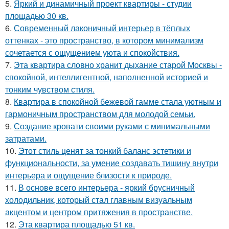
5.
Яркий и динамичный проект квартиры - студии
площадью 30 кв.
6.
Современный лаконичный интерьер в тёплых
оттенках - это пространство, в котором минимализм
сочетается с ощущением уюта и спокойствия.
7.
Эта квартира словно хранит дыхание старой Москвы -
спокойной, интеллигентной, наполненной историей и
тонким чувством стиля.
8.
Квартира в спокойной бежевой гамме стала уютным и
гармоничным пространством для молодой семьи.
9.
Создание кровати своими руками с минимальными
затратами.
10.
Этот стиль ценят за тонкий баланс эстетики и
функциональности, за умение создавать тишину внутри
интерьера и ощущение близости к природе.
11.
В основе всего интерьера - яркий брусничный
холодильник, который стал главным визуальным
акцентом и центром притяжения в пространстве.
12.
Эта квартира площадью 51 кв.