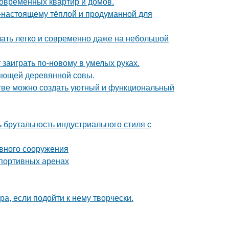
овременных квартир и домов.
о-настоящему тёплой и продуманной для
учать легко и современно даже на небольшой
 заиграть по-новому в умелых руках.
яющей деревянной совы.
нстве можно создать уютный и функциональный
ь брутальность индустриального стиля с
ивного сооружения
спортивных аренах
а, если подойти к нему творчески.