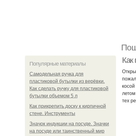
Пош
Как
Популярные материалы
Откры
Самодельная ручка для
пожал
пластиковой бутылки из верёвки.
косой
Как сделать ручку для пластиковой
летом
бутылки объемом 5 л
тех р
Как прикрепить доску к кирпичной
стене. Инструменты
Значок индукции на посуде. Значки
на посуде или таинственный мир