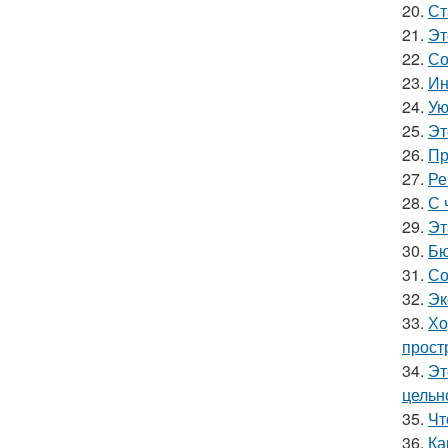
20.
Ст
21.
Эт
22.
Со
23.
Ин
24.
Ую
25.
Эт
26.
Пр
27.
Ре
28.
С 
29.
Эт
30.
Бю
31.
Со
32.
Эк
33.
Хо
прост
34.
Эт
цельн
35.
Чт
36.
Ка