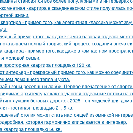
камины становятся всё более популярными в интерьерах с
хкомнатная квартира в скандинавском стиле получилась п
ртной жизни.
 квартира - пример того, как элегантная классика может зв
ди.
лядный пример того, как даже самая базовая отделка может
показываем полный творческий процесс создания впечатл
а квартира - пример того, как даже в компактном простра
ля молодой семьи.
а просторная квартира площадью 120 кв.
от интерьер - прекрасный пример того, как можно соединит
нием домашнего тепла и уюта.
зайн зоны ресепшн и лобби. Первое впечатление от спорт
видимая архитектура: как создаются отдельные потоки на 
йтинг лучших беговых дорожек 2025: топ моделей для дома
хня - гостиная площадью 21, 5 кв.
ошечный столик может стать настоящей изюминкой интерьер
рдеробная, которая гармонично вписывается в интерьер.
а квартира площадью 56 кв.