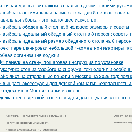
азочная дверь с витражом в спальню дочки - своими руками
к выбрать оптимальный размер стола для 8 персон: советы
авильная уборка - это настоящее искусство.
к выбрать обеденный стол на 8 человек: размеры и советы
к выбрать идеальный обеденный стол на 8 персон: советы 
к выбрать идеальный размер обеденного стола на 8 персон
оект перепланировки небольшой 1-комнатной квартиры пло
обная организация лоджии.
Ф панели на стену: пошаговая инструкция по установке
укатурка стен из газобетона снаружи: технология и особен
айс-лист на отделочные работы в Москве на 2025 год: полн
к выбрать аксессуары для детской комнаты: безопасность 
е отдохнуть в Москве: парки и скверы
делка стен в детской: советы и идеи для создания уютного 
Контакты
Пользовательское соглашение
Обратная св
Политика конфидециальности
Копирование раз
г. Москва, Бутырская улица 77, м. Дмитровская