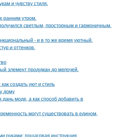
кам и чувству стиля.
ох ранним утром.
получился светлым, просторным и гармоничным.
нкциональный - и в то же время уютный.
тур и оттенков.
тво
дый элемент продуман до мелочей.
как создать уют и стиль
у дому
 дань моде, а как способ добавить в
овременность могут существовать в едином,
ими руками: пошаговая инструкция