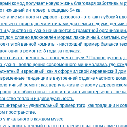
арый комод получает новую жизнь благодаря заботливым ру
от изящный интерьер площадью 54 кв.
четание мятного и пудрово - розового - это как глубокий вд
терьер с природными мотивами для семьи с двумя детьми 
т и удобство на кухне начинаются с грамотной организации.
от дом словно вдохновлён морем: лаконичный, светлый, фу
оект этой ванной комнаты - настоящий пример баланса текс
волюция в ремонте: 3 года за полчаса
чего начать ремонт частного дома с нуля? Полное руководс
а кухня - воплощение современного минимализма, где каж
джетный и красивый: как я оформил свой деревенский дом
временные тенденции в внутренней отделке частного дома: 
ологичный ремонт: как вернуть жизни старому деревенском
рошо, что обои снова становятся частью интерьеров - не как
ранство тепло и индивидуальность.
от интерьер - удивительный пример того, как традиции и с
ом пространстве.
о уникального в каждом музее
к установить теплый пол от отопления в частном доме сво