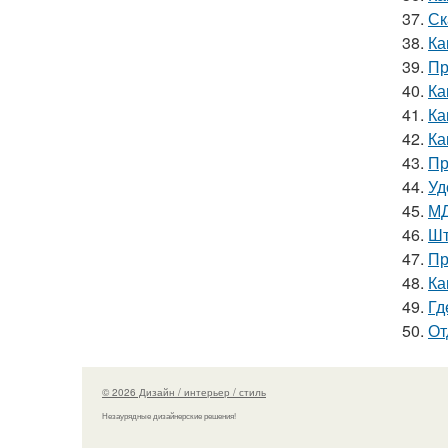
37.
Ск
38.
Ка
39.
Пр
40.
Ка
41.
Ка
42.
Ка
43.
Пр
44.
Уд
45.
МД
46.
Шт
47.
Пр
48.
Ка
49.
Гд
50.
От
© 2026 Дизайн / интерьер / стиль
Незаурядные дизайнерские решения!