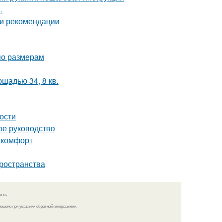
.
 и рекомендации
по размерам
щадью 34, 8 кв.
ности
ое руководство
и комфорт
пространства
язь
решено при указании обратной гиперссылки.