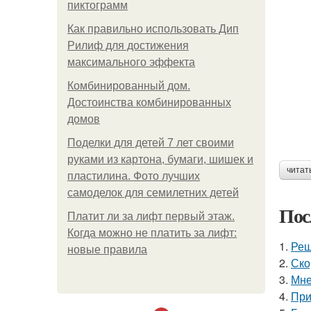
пиктограмм
Как правильно использовать Дип
Рилиф для достижения
максимального эффекта
Комбинированный дом.
Достоинства комбинированных
домов
Поделки для детей 7 лет своими
руками из картона, бумаги, шишек и
читат
пластилина. Фото лучших
самоделок для семилетних детей
Пос
Платит ли за лифт первый этаж.
Когда можно не платить за лифт:
1.
Реш
новые правила
2.
Ско
3.
Мне
4.
При