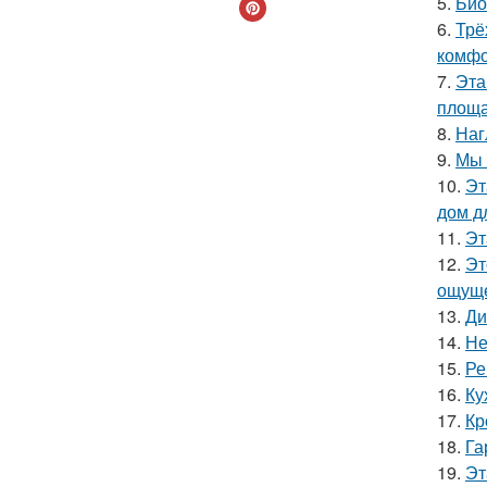
5.
Био
6.
Трё
комфо
7.
Эта
площа
8.
Наг
9.
Мы 
10.
Эт
дом д
11.
Эт
12.
Эт
ощуще
13.
Ди
14.
Не
15.
Ре
16.
Ку
17.
Кр
18.
Га
19.
Эт