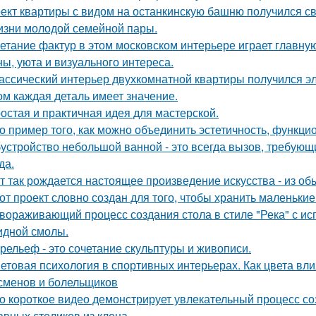
ект квартиры с видом на останкинскую башню получился с
изни молодой семейной пары.
етание фактур в этом московском интерьере играет главну
ны, уюта и визуального интереса.
ассический интерьер двухкомнатной квартиры получился эл
ом каждая деталь имеет значение.
остая и практичная идея для мастерской.
о пример того, как можно объединить эстетичность, функци
устройство небольшой ванной - это всегда вызов, требующи
да.
т так рождается настоящее произведение искусства - из об
от проект словно создан для того, чтобы хранить маленьк
вораживающий процесс создания стола в стиле "Река" с ис
идной смолы.
рельеф - это сочетание скульптуры и живописи.
етовая психология в спортивных интерьерах. Как цвета вли
сменов и болельщиков
о короткое видео демонстрирует увлекательный процесс со
авных столиков из клена.