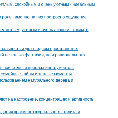
ветлым, спокойным и очень уютным - идеальным
ю роль - именно на них построено ощущение
егантным, уютным и очень личным - таким, в
ональность и уют в одном пространстве.
й не только фантазии, но и рационального
ычной стены и простых инструментов.
ие семейные тайны и тёплые моменты.
пользованием натурального дерева и
яют на настроение, концентрацию и активность
здания красивого журнального столика и