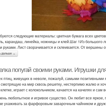
буются следующие материалы: цветная бумага всех цветов 
ль, карандаш, линейка, ножницы и клей.Шаг 1Из большого л
и руками. Лист сворачивается и склеивается. От вершины о
ь дальше →
елка попугай своими руками. Игрушки дл
ех птиц, живущих в неволе, пожалуй, самыми позитивными 
, смотрящую на мир сквозь решетку, нестерпимо жалко и хоч
 клетке, играет с колокольчиком, качается на качелях и сам 
чень любопытное и игривое существо. Он любит все яркое, 
зе ухаживать за фарфоровым заварочным чайником и дружи