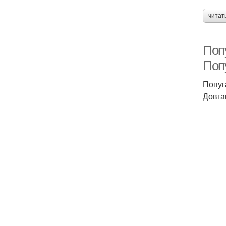
читат
Поп
Поп
Попуг
Довга