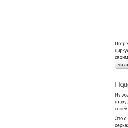
Потре
цирку
своим
читат
Под
Из вс
птаху
своей
Это о
серье