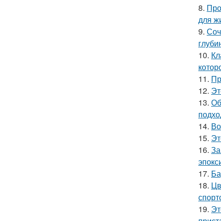
8.
Про
для ж
9.
Соч
глуби
10.
Кл
котор
11.
Пр
12.
Эт
13.
Об
подхо
14.
Во
15.
Эт
16.
За
эпокс
17.
Ба
18.
Цв
спорт
19.
Эт
прист