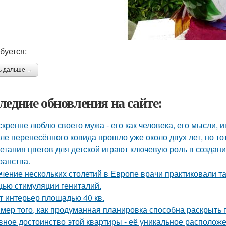
буется:
ь дальше →
ледние обновления на сайте:
скренне люблю своего мужа - его как человека, его мысли, 
ле перенесённого ковида прошло уже около двух лет, но тот
етания цветов для детской играют ключевую роль в создан
ранства.
ечение нескольких столетий в Европе врачи практиковали т
ью стимуляции гениталий.
т интерьер площадью 40 кв.
мер того, как продуманная планировка способна раскрыть 
вное достоинство этой квартиры - её уникальное расположе