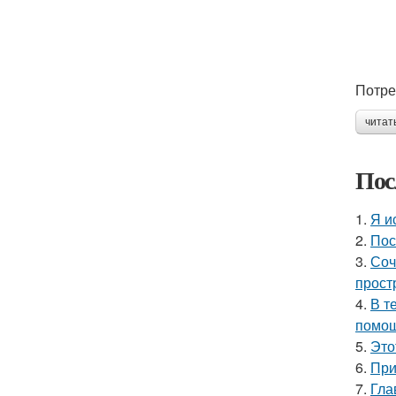
Потре
читат
Пос
1.
Я и
2.
Пос
3.
Соч
прост
4.
В т
помощ
5.
Это
6.
При
7.
Гла