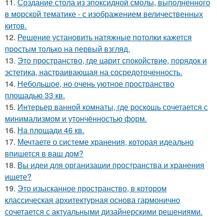
11.
Создание стола из эпоксидной смолы, выполненного
в морской тематике - с изображением величественных
китов.
12.
Решение установить натяжные потолки кажется
простым только на первый взгляд.
13.
Это пространство, где царит спокойствие, порядок и
эстетика, настраивающая на сосредоточенность.
14.
Небольшое, но очень уютное пространство
площадью 33 кв.
15.
Интерьер ванной комнаты, где роскошь сочетается с
минимализмом и утончённостью форм.
16.
На площади 46 кв.
17.
Мечтаете о системе хранения, которая идеально
впишется в ваш дом?
18.
Вы идеи для организации пространства и хранения
ищете?
19.
Это изысканное пространство, в котором
классическая архитектурная основа гармонично
сочетается с актуальными дизайнерскими решениями.