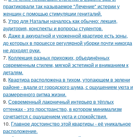
практиковали так называемое "Лечение" истерии у
женщин с помощью стимуляции гениталий.
5.
Утро для Натальи началось как обычно: лекция,
аудитория, конспекты и вопросы студентов.
6.
Даже в аккуратной и ухоженной квартире есть зоны,
до которых в процессе регулярной уборки почти никогда
не доходят руки.
7.
Коллекция разных прихожих, объединённых
современным стилем, мягкой эстетикой и вниманием к
деталям.
8.
Квартира расположена в тихом, утопающем в зелени
районе - вдали от городского шума, с ощущением уюта и
размеренного ритма жизни.
9.
Современный лаконичный интерьер в тёплых
оттенках - это пространство, в котором минимализм
сочетается с ощущением уюта и спокойствия.
10.
Главное достоинство этой квартиры - её уникальное
расположение.