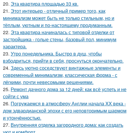
20.
Эта квартира площадью 33 кв.
21.
Этот интерьер - отличный пример того, как
минимализм может быть не только стильным, но и
тёплым, уютным и по-настоящему продуманным.
22.
Эта квартира начиналась с типовой отделки от
застройщика - голые стены, базовый пол, минимум
характера.
23.
Утро понедельника. Быстро в душ, чтобы
взбодриться, прийти в себя, проснуться окончательно.
24.
Здесь уютно соседствуют винтажные элементы и
современный минимализм, классическая форма - с
лёгкими, почти невесомыми решениями.
25.
Ремонт дачного дома за 12 дней: как всё успеть и не
сойти с ума
26.
Погружаемся в атмосферу Англии начала XX века -
дом эдвардианской эпохи с его неповторимым шармом
и утончённостью.
27.
Внутренняя отделка загородного дома: как создать
уют и комфорт