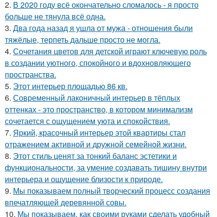
2.
В 2020 году всё окончательно сломалось - я просто
больше не тянула всё одна.
3.
Два года назад я ушла от мужа - отношения были
тяжёлые, терпеть дальше просто не могла.
4.
Сочетания цветов для детской играют ключевую роль
в создании уютного, спокойного и вдохновляющего
пространства.
5.
Этот интерьер площадью 86 кв.
6.
Современный лаконичный интерьер в тёплых
оттенках - это пространство, в котором минимализм
сочетается с ощущением уюта и спокойствия.
7.
Яркий, красочный интерьер этой квартиры стал
отражением активной и дружной семейной жизни.
8.
Этот стиль ценят за тонкий баланс эстетики и
функциональности, за умение создавать тишину внутри
интерьера и ощущение близости к природе.
9.
Мы показываем полный творческий процесс создания
впечатляющей деревянной совы.
10.
Мы показываем, как своими руками сделать удобный