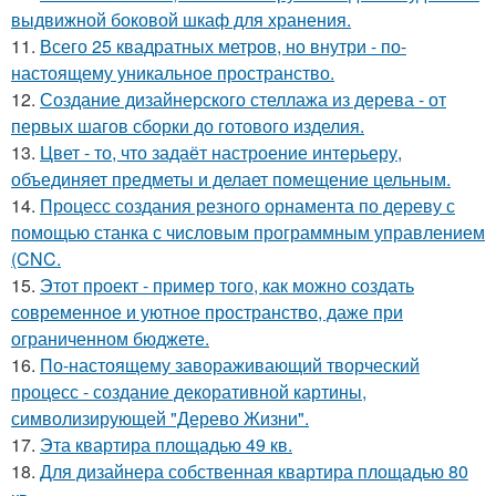
выдвижной боковой шкаф для хранения.
11.
Всего 25 квадратных метров, но внутри - по-
настоящему уникальное пространство.
12.
Создание дизайнерского стеллажа из дерева - от
первых шагов сборки до готового изделия.
13.
Цвет - то, что задаёт настроение интерьеру,
объединяет предметы и делает помещение цельным.
14.
Процесс создания резного орнамента по дереву с
помощью станка с числовым программным управлением
(CNC.
15.
Этот проект - пример того, как можно создать
современное и уютное пространство, даже при
ограниченном бюджете.
16.
По-настоящему завораживающий творческий
процесс - создание декоративной картины,
символизирующей "Дерево Жизни".
17.
Эта квартира площадью 49 кв.
18.
Для дизайнера собственная квартира площадью 80