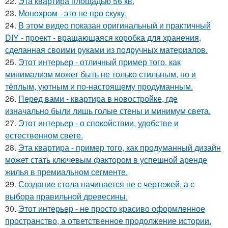
22.
Эта квартира площадью 56 кв.
23.
Монохром - это не про скуку.
24.
В этом видео показан оригинальный и практичный
DIY - проект - вращающаяся коробка для хранения,
сделанная своими руками из подручных материалов.
25.
Этот интерьер - отличный пример того, как
минимализм может быть не только стильным, но и
тёплым, уютным и по-настоящему продуманным.
26.
Перед вами - квартира в новостройке, где
изначально были лишь голые стены и минимум света.
27.
Этот интерьер - о спокойствии, удобстве и
естественном свете.
28.
Эта квартира - пример того, как продуманный дизайн
может стать ключевым фактором в успешной аренде
жилья в премиальном сегменте.
29.
Создание стола начинается не с чертежей, а с
выбора правильной древесины.
30.
Этот интерьер - не просто красиво оформленное
пространство, а ответственное продолжение истории.