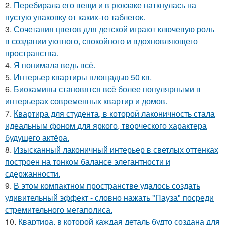
2.
Перебирала его вещи и в рюкзаке наткнулась на
пустую упаковку от каких-то таблеток.
3.
Сочетания цветов для детской играют ключевую роль
в создании уютного, спокойного и вдохновляющего
пространства.
4.
Я понимала ведь всё.
5.
Интерьер квартиры площадью 50 кв.
6.
Биокамины становятся всё более популярными в
интерьерах современных квартир и домов.
7.
Квартира для студента, в которой лаконичность стала
идеальным фоном для яркого, творческого характера
будущего актёра.
8.
Изысканный лаконичный интерьер в светлых оттенках
построен на тонком балансе элегантности и
сдержанности.
9.
В этом компактном пространстве удалось создать
удивительный эффект - словно нажать "Пауза" посреди
стремительного мегаполиса.
10.
Квартира, в которой каждая деталь будто создана для