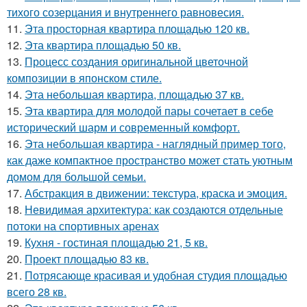
тихого созерцания и внутреннего равновесия.
11.
Эта просторная квартира площадью 120 кв.
12.
Эта квартира площадью 50 кв.
13.
Процесс создания оригинальной цветочной
композиции в японском стиле.
14.
Эта небольшая квартира, площадью 37 кв.
15.
Эта квартира для молодой пары сочетает в себе
исторический шарм и современный комфорт.
16.
Эта небольшая квартира - наглядный пример того,
как даже компактное пространство может стать уютным
домом для большой семьи.
17.
Абстракция в движении: текстура, краска и эмоция.
18.
Невидимая архитектура: как создаются отдельные
потоки на спортивных аренах
19.
Кухня - гостиная площадью 21, 5 кв.
20.
Проект площадью 83 кв.
21.
Потрясающе красивая и удобная студия площадью
всего 28 кв.