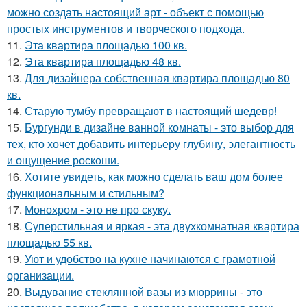
можно создать настоящий арт - объект с помощью
простых инструментов и творческого подхода.
11.
Эта квартира площадью 100 кв.
12.
Эта квартира площадью 48 кв.
13.
Для дизайнера собственная квартира площадью 80
кв.
14.
Старую тумбу превращают в настоящий шедевр!
15.
Бургунди в дизайне ванной комнаты - это выбор для
тех, кто хочет добавить интерьеру глубину, элегантность
и ощущение роскоши.
16.
Хотите увидеть, как можно сделать ваш дом более
функциональным и стильным?
17.
Монохром - это не про скуку.
18.
Суперстильная и яркая - эта двухкомнатная квартира
площадью 55 кв.
19.
Уют и удобство на кухне начинаются с грамотной
организации.
20.
Выдувание стеклянной вазы из мюррины - это