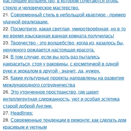
настоящее волшебство, в котором сочетаются огонь,
стекло и человеческое мастерство.
21.
Современный стиль в небольшой квартире - пример
удачной реализации.
22.
Посмотрите, какая светлая, умиротворённая, но в то
же время изысканная ванная комната получилась!
23.
Творчество - это волшебство, когда из, казалось бы,
ненужного рождается настоящая красота.
24.
В том случае, если вы хоть раз пытались
накраситься, стоя у раковины, с косметичкой в одной
руке и зеркалом в другой - значит, да, нужен.
25.
Какие культурные проекты направлены на развитие
международного сотрудничества
26.
Это утонченное пространство, где царит
интеллигентная сдержанность, уют и особая эстетика
старой доброй Англии.
27.
Headlines:
28.
Современные тенденции в ремонте: как сделать дом
красивым и уютным