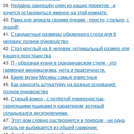
39.
Недавно завершён один из наших проектов - и
хочется остановиться именно на этой комнате.
40.
Рама для зеркала своими руками - просто, стильно, с
душой!
41.
Стандартные размеры обеденного стола для 8
человек: полное руководство
42.
Стол круглый на 8 человек: оптимальный размер для
вашего пространства
43.
П - образная кухня в скандинавском стиле - это
гармония минимализма, уюта и практичности.
44.
Какие музеи Москвы самые известные
45.
Как наносить штукатурку на разные основания:
полное руководство
46.
Старый комод - с потёртой поверхностью,
скрипящими ящиками и характером, который
складывался десятилетиями.
47.
Этот дом словно растворяется в природе - ни одна
деталь не выбивается из общей гармонии.