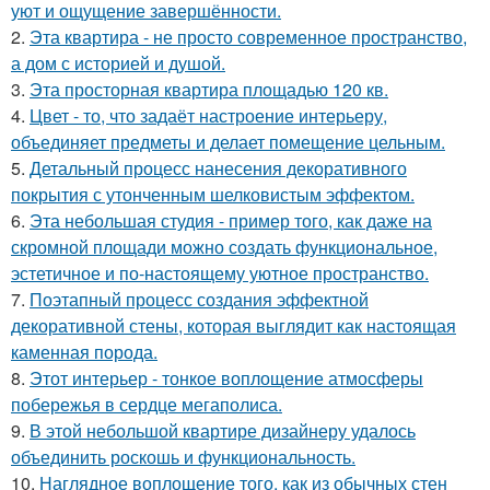
уют и ощущение завершённости.
2.
Эта квартира - не просто современное пространство,
а дом с историей и душой.
3.
Эта просторная квартира площадью 120 кв.
4.
Цвет - то, что задаёт настроение интерьеру,
объединяет предметы и делает помещение цельным.
5.
Детальный процесс нанесения декоративного
покрытия с утонченным шелковистым эффектом.
6.
Эта небольшая студия - пример того, как даже на
скромной площади можно создать функциональное,
эстетичное и по-настоящему уютное пространство.
7.
Поэтапный процесс создания эффектной
декоративной стены, которая выглядит как настоящая
каменная порода.
8.
Этот интерьер - тонкое воплощение атмосферы
побережья в сердце мегаполиса.
9.
В этой небольшой квартире дизайнеру удалось
объединить роскошь и функциональность.
10.
Наглядное воплощение того, как из обычных стен