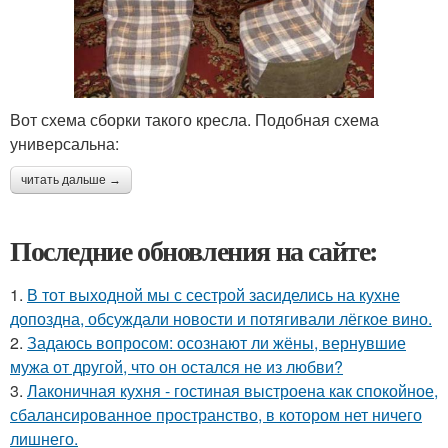
Вот схема сборки такого кресла. Подобная схема
универсальна:
читать дальше →
Последние обновления на сайте:
1.
В тот выходной мы с сестрой засиделись на кухне
допоздна, обсуждали новости и потягивали лёгкое вино.
2.
Задаюсь вопросом: осознают ли жёны, вернувшие
мужа от другой, что он остался не из любви?
3.
Лаконичная кухня - гостиная выстроена как спокойное,
сбалансированное пространство, в котором нет ничего
лишнего.