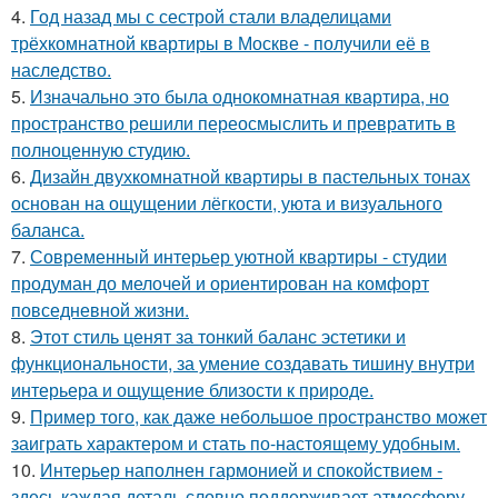
4.
Год назад мы с сестрой стали владелицами
трёхкомнатной квартиры в Москве - получили её в
наследство.
5.
Изначально это была однокомнатная квартира, но
пространство решили переосмыслить и превратить в
полноценную студию.
6.
Дизайн двухкомнатной квартиры в пастельных тонах
основан на ощущении лёгкости, уюта и визуального
баланса.
7.
Современный интерьер уютной квартиры - студии
продуман до мелочей и ориентирован на комфорт
повседневной жизни.
8.
Этот стиль ценят за тонкий баланс эстетики и
функциональности, за умение создавать тишину внутри
интерьера и ощущение близости к природе.
9.
Пример того, как даже небольшое пространство может
заиграть характером и стать по-настоящему удобным.
10.
Интерьер наполнен гармонией и спокойствием -
здесь каждая деталь словно поддерживает атмосферу