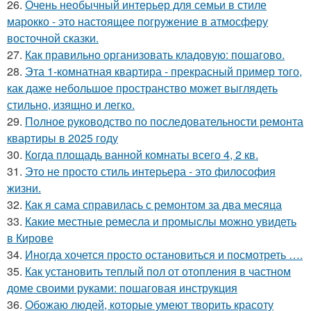
26.
Очень необычный интерьер для семьи в стиле
марокко - это настоящее погружение в атмосферу
восточной сказки.
27.
Как правильно организовать кладовую: пошагово.
28.
Эта 1-комнатная квартира - прекрасный пример того,
как даже небольшое пространство может выглядеть
стильно, изящно и легко.
29.
Полное руководство по последовательности ремонта
квартиры в 2025 году
30.
Когда площадь ванной комнаты всего 4, 2 кв.
31.
Это не просто стиль интерьера - это философия
жизни.
32.
Как я сама справилась с ремонтом за два месяца
33.
Какие местные ремесла и промыслы можно увидеть
в Кирове
34.
Иногда хочется просто остановиться и посмотреть ….
35.
Как установить теплый пол от отопления в частном
доме своими руками: пошаговая инструкция
36.
Обожаю людей, которые умеют творить красоту