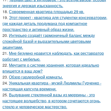
энергия и дерзкая изысканность.
18.
Современная квартира площадью 29 кв.
19.
Этот проект - квартира для студентки консерватории,
где каждая деталь продумана под компактное
пространство и активный образ жизни.
20.
Интерьер создаёт гармоничный баланс между
спокойной базой и выразительными цветовыми
акцентами.
21.
Мне безумно нравится наблюдать, как реставратор
работает с мебелью.
22.
Мечтаете о системе хранения, которая идеально
впишется в ваш дом?
23.
Обзор гардеробной комнаты.
24.
Уникальная квартира - музей Людмилы Гурченко -
настоящая капсула времени.
25.
Выдувание стеклянной вазы из мюррины - это
настоящее волшебство, в котором сочетаются огонь,
стекло и человеческое мастерство.