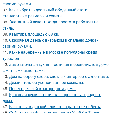
своими руками.
37.
Как выбрать идеальный обеденный стол:
стандартные размеры и советы
38.
Элегантный акцент: когда простота работает на
стиль.
39.
Квартира площадью 68 кв.
40.
Сказочная дверь с витражом в спальню дочки -
своими руками.
41.
Какие набережные в Москве популярны среди
туристов
42.
Замечательная кухня - гостиная в бревенчатом доме
с мятными акцентами.
43.
Дом на берегу озера: светлый интерьер с акцентами.
44.
Дизайн теплой уютной ванной комнаты.
45.
Проект детской в загородном доме.
46.
Красивая кухня - гостиная в проекте загородного
дома.
47.
Как стены в детской влияют на развитие ребенка
48.
Событие для фанатов: концерты 'Любэ' в Твери –