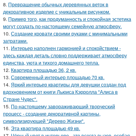
8.
Превращение обычных деревянных веток в
декоративное изделие с уникальным рисунком.
9.
Пример того, как продуманность и спокойная эстетика
могут создать по-настоящему семейную атмосферу.
10.
Создание кровати своими руками с минимальными
затратами.
11.
Интерьер наполнен гармонией и спокойствием -
здесь каждая деталь словно поддерживает атмосферу
единства, уюта и тихого домашнего тепла.
12.
Квартира площадью 36, 2 кв.
13.
Современный интерьер площадью 70 кв.
14.
Яркий интерьер квартиры для девушки создан под
вдохновением от книги Льюиса Кэрролла "Алиса в
Стране Чудес".
15.
По-настоящему завораживающий творческий
процесс - создание декоративной картины,
символизирующей "Дерево Жизни".
16.
Эта квартира площадью 49 кв.
17.
Чёрный цвет в интерьере - это всегда вызов, особая